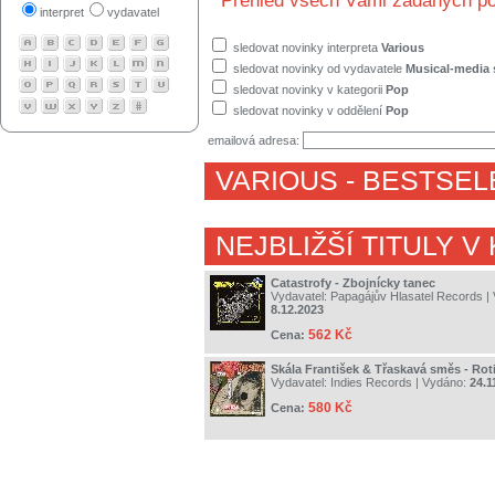
Přehled všech Vámi zadaných po
interpret
vydavatel
sledovat novinky interpreta
Various
sledovat novinky od vydavatele
Musical-media s
sledovat novinky v kategorii
Pop
sledovat novinky v oddělení
Pop
emailová adresa:
VARIOUS
- BESTSEL
NEJBLIŽŠÍ TITULY V
Catastrofy - Zbojnícky tanec
Vydavatel:
Papagájův Hlasatel Records
| 
8.12.2023
562 Kč
Cena:
Skála František & Třaskavá směs - Rot
Vydavatel:
Indies Records
| Vydáno:
24.1
580 Kč
Cena: