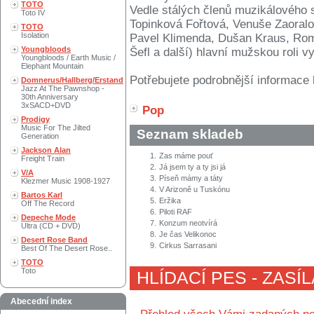
TOTO
Vedle stálých členů muzikálového 
Toto IV
Topinková Fořtová, Venuše Zaoralo
TOTO
Isolation
Pavel Klimenda, Dušan Kraus, Rom
Youngbloods
Šefl a další) hlavní mužskou roli vy
Youngbloods / Earth Music /
Elephant Mountain
Potřebujete podrobnější informace 
Domnerus/Hallberg/Erstand
Jazz At The Pawnshop -
30th Anniversary
3xSACD+DVD
Pop
Prodigy
Music For The Jilted
Seznam skladeb
Generation
Jackson Alan
1.
Zas máme pouť
Freight Train
2.
Já jsem ty a ty jsi já
V/A
3.
Píseň mámy a táty
Klezmer Music 1908-1927
4.
V Arizoně u Tuskónu
Bartos Karl
5.
Eržika
Off The Record
6.
Piloti RAF
Depeche Mode
7.
Konzum neotvírá
Ultra (CD + DVD)
8.
Je čas Velikonoc
Desert Rose Band
9.
Cirkus Sarrasani
Best Of The Desert Rose..
TOTO
Toto
HLÍDACÍ PES - ZASÍ
Abecední index