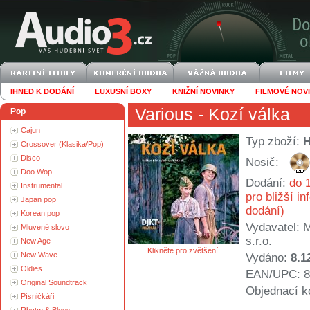
IHNED K DODÁNÍ
LUXUSNÍ BOXY
KNIŽNÍ NOVINKY
FILMOVÉ NOV
Various
- Kozí válka
Pop
Cajun
Typ zboží:
Crossover (Klasika/Pop)
Disco
Nosič:
Doo Wop
Dodání:
do 1
Instrumental
pro bližší i
Japan pop
dodání)
Korean pop
Vydavatel:
M
Mluvené slovo
s.r.o.
New Age
Klikněte pro zvětšení.
New Wave
Vydáno:
8.1
Oldies
EAN/UPC: 8
Original Soundtrack
Objednací k
Písničkáři