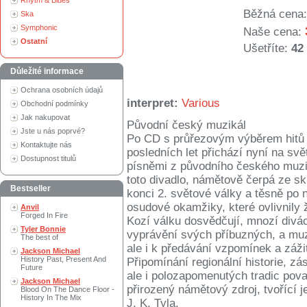
Rhytm & Blues
Běžná cena:
Ska
Symphonic
Naše cena:
Ostatní
Ušetříte:
42
Důležité informace
Ochrana osobních údajů
interpret:
Various
Obchodní podmínky
Jak nakupovat
Původní český muzikál
Jste u nás poprvé?
Po CD s průřezovým výběrem hitů z
Kontaktujte nás
posledních let přichází nyní na svě
Dostupnost titulů
písněmi z původního českého muziká
toto divadlo, námětově čerpá ze sk
Bestseller
konci 2. světové války a těsně po
osudové okamžiky, které ovlivnily 
Anvil
Forged In Fire
Kozí válku dosvědčují, mnozí diváci
Tyler Bonnie
vyprávění svých příbuzných, a muzi
The best of
ale i k předávání vzpomínek a záž
Jackson Michael
History Past, Present And
Připomínání regionální historie, z
Future
ale i polozapomenutých tradic považ
Jackson Michael
přirozený námětový zdroj, tvořící 
Blood On The Dance Floor -
History In The Mix
J. K. Tyla.