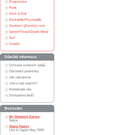
Progressive
Punk
Rock & Roll
Rockabilly/Psychobilly
Southern (jižanský) rock
Speed/Thrash/Death Metal
Surf
Ostatní
Důležité informace
Ochrana osobních údajů
Obchodní podmínky
Jak nakupovat
Jste u nás poprvé?
Kontaktujte nás
Dostupnost titulů
Bestseller
My Sleeping Karma
Satya
Slapp Happy
Live In Japan May 2000