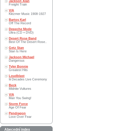
Jackson Alan
Freight Train
V/A
Klezmer Music 1908-1927
Bartos Karl
Off The Record
Depeche Mode
Ultra (CD + DVD)
Desert Rose Band
Best Of The Desert Rose..
Getz Stan
Stan Is Here
Jackson Michael
Dangerous
Tyler Bonnie
Greatest Hits
Loudblast
Iii Decades Live Ceremony
Beck
Midnite Vultures
V/A
Man You Swing!
Storm Force
Age Of Fear
Pendragon
Love Over Fear
Abecední index