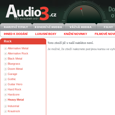
IHNED K DODÁNÍ
LUXUSNÍ BOXY
KNIŽNÍ NOVINKY
FILMOVÉ NOV
Rock
Toto zboží již v naší nabídce není.
Alternative Metal
Je možné, že zboží naleznete pod jinou kartou ve vyh
Alternative Rock
Black Metal
Bluegrass
Doom Metal
Garage
Gothic
Guitar Hero
Hard Rock
Hardcore
Heavy Metal
Industrial
Krautrock