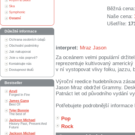
Rhytm & Blues
Ska
Běžná cena:
Symphonic
Naše cena:
Ostatní
Ušetříte:
17
Důležité informace
Ochrana osobních údajů
Obchodní podmínky
interpret:
Mraz Jason
Jak nakupovat
Za oceánem velmi populární držit
Jste u nás poprvé?
reprezentuje kultivovaný americký
Kontaktujte nás
v ní vystopovat vlivy folku, jazzu, 
Dostupnost titulů
Výroční reedice hudebníkova zásadn
Bestseller
Jason Mraz obdržel Grammy. Deska
Anvil
Patnáct let od původního vydání vy
Forged In Fire
James Gang
Best Of
Potřebujete podrobnější informace 
Tyler Bonnie
The best of
Pop
Jackson Michael
History Past, Present And
Rock
Future
Jackson Michael