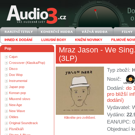
IHNED K DODÁNÍ
LUXUSNÍ BOXY
KNIŽNÍ NOVINKY
FILMOVÉ NOV
Mraz Jason
- We Sing
Pop
(3LP)
Cajun
Crossover (Klasika/Pop)
Disco
Typ zboží:
Doo Wop
Nosič:
Instrumental
Japan pop
Dodání:
do 1
Korean pop
pro bližší i
Mluvené slovo
dodání)
New Age
Vydavatel:
W
New Wave
Vydáno:
22.
Oldies
Klikněte pro zvětšení.
EAN/UPC: 0
Original Soundtrack
Objednací k
Písničkáři