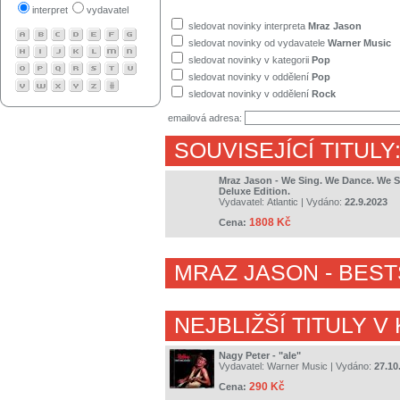
interpret
vydavatel
sledovat novinky interpreta
Mraz Jason
sledovat novinky od vydavatele
Warner Music
sledovat novinky v kategorii
Pop
sledovat novinky v oddělení
Pop
sledovat novinky v oddělení
Rock
emailová adresa:
SOUVISEJÍCÍ TITULY
Mraz Jason - We Sing. We Dance. We S
Deluxe Edition.
Vydavatel:
Atlantic
| Vydáno:
22.9.2023
1808 Kč
Cena:
MRAZ JASON
- BEST
NEJBLIŽŠÍ TITULY V
Nagy Peter - "ale"
Vydavatel:
Warner Music
| Vydáno:
27.10
290 Kč
Cena: