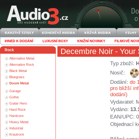
IHNED K DODÁNÍ
LUXUSNÍ BOXY
KNIŽNÍ NOVINKY
FILMOVÉ NOV
Decembre Noir
- Your 
Rock
Alternative Metal
Typ zboží:
Alternative Rock
Black Metal
Nosič:
Bluegrass
Dodání:
do 1
Doom Metal
pro bližší i
Garage
dodání)
Gothic
Vydavatel:
Guitar Hero
Vydáno:
13.
Hard Rock
Hardcore
EAN/UPC: 0
Heavy Metal
Objednací k
Industrial
Krautrock