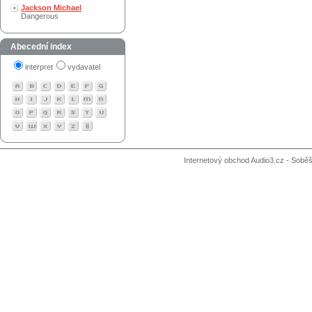
Jackson Michael
Dangerous
Abecední index
interpret
vydavatel
Internetový obchod Audio3.cz - Soběši