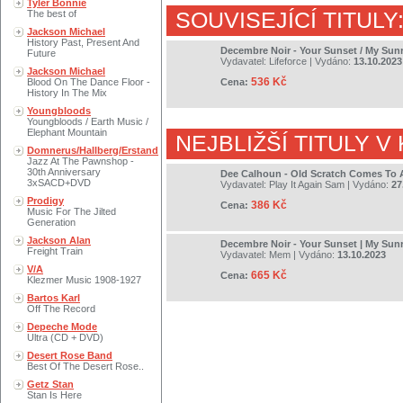
Tyler Bonnie
The best of
SOUVISEJÍCÍ TITULY
Jackson Michael
History Past, Present And
Decembre Noir - Your Sunset / My Sunr
Future
Vydavatel:
Lifeforce
| Vydáno:
13.10.2023
Jackson Michael
536 Kč
Blood On The Dance Floor -
Cena:
History In The Mix
Youngbloods
Youngbloods / Earth Music /
Elephant Mountain
NEJBLIŽŠÍ TITULY V
Domnerus/Hallberg/Erstand
Jazz At The Pawnshop -
30th Anniversary
Dee Calhoun - Old Scratch Comes To 
3xSACD+DVD
Vydavatel:
Play It Again Sam
| Vydáno:
27
Prodigy
386 Kč
Cena:
Music For The Jilted
Generation
Jackson Alan
Decembre Noir - Your Sunset | My Sunr
Freight Train
Vydavatel:
Mem
| Vydáno:
13.10.2023
V/A
665 Kč
Cena:
Klezmer Music 1908-1927
Bartos Karl
Off The Record
Depeche Mode
Ultra (CD + DVD)
Desert Rose Band
Best Of The Desert Rose..
Getz Stan
Stan Is Here