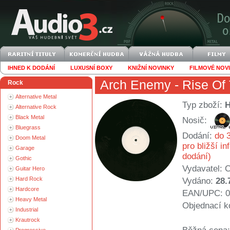
IHNED K DODÁNÍ
LUXUSNÍ BOXY
KNIŽNÍ NOVINKY
FILMOVÉ NOV
Arch Enemy
- Rise Of 
Rock
Alternative Metal
Typ zboží:
Alternative Rock
Black Metal
Nosič:
Bluegrass
Dodání:
do 3
Doom Metal
pro bližší i
Garage
dodání)
Gothic
Vydavatel:
C
Guitar Hero
Hard Rock
Vydáno:
28.
Hardcore
EAN/UPC: 0
Heavy Metal
Objednací k
Industrial
Krautrock