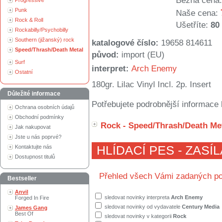
Běžná cena:
Progressive
Punk
Naše cena:
Rock & Roll
Ušetříte:
80
Rockabilly/Psychobilly
Southern (jižanský) rock
katalogové číslo:
19658 814611
Speed/Thrash/Death Metal
původ:
import (EU)
Surf
interpret:
Arch Enemy
Ostatní
180gr. Lilac Vinyl Incl. 2p. Insert
Důležité informace
Potřebujete podrobnější informace 
Ochrana osobních údajů
Obchodní podmínky
Rock - Speed/Thrash/Death Me
Jak nakupovat
Jste u nás poprvé?
Kontaktujte nás
HLÍDACÍ PES - ZASÍ
Dostupnost titulů
Přehled všech Vámi zadaných po
Bestseller
Anvil
sledovat novinky interpreta
Arch Enemy
Forged In Fire
sledovat novinky od vydavatele
Century Media
James Gang
Best Of
sledovat novinky v kategorii
Rock