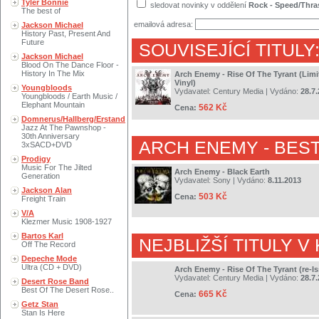
Tyler Bonnie
sledovat novinky v oddělení
Rock - Speed/Thra
The best of
emailová adresa:
Jackson Michael
History Past, Present And
Future
SOUVISEJÍCÍ TITULY
Jackson Michael
Blood On The Dance Floor -
History In The Mix
Arch Enemy - Rise Of The Tyrant (Limi
Vinyl)
Youngbloods
Vydavatel:
Century Media
| Vydáno:
28.7
Youngbloods / Earth Music /
Elephant Mountain
562 Kč
Cena:
Domnerus/Hallberg/Erstand
Jazz At The Pawnshop -
30th Anniversary
ARCH ENEMY
- BES
3xSACD+DVD
Prodigy
Music For The Jilted
Arch Enemy - Black Earth
Generation
Vydavatel:
Sony
| Vydáno:
8.11.2013
Jackson Alan
503 Kč
Cena:
Freight Train
V/A
Klezmer Music 1908-1927
Bartos Karl
NEJBLIŽŠÍ TITULY V
Off The Record
Depeche Mode
Ultra (CD + DVD)
Arch Enemy - Rise Of The Tyrant (re-I
Vydavatel:
Century Media
| Vydáno:
28.7
Desert Rose Band
Best Of The Desert Rose..
665 Kč
Cena:
Getz Stan
Stan Is Here