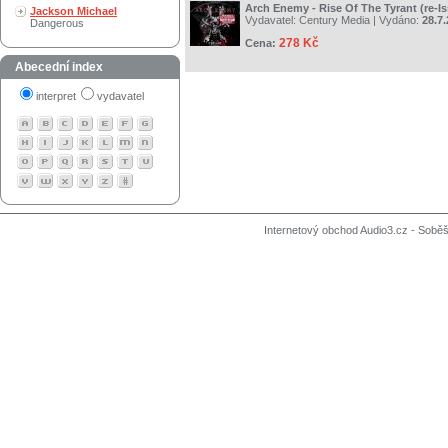
Arch Enemy - Rise Of The Tyrant (re-I
Jackson Michael
Vydavatel:
Century Media
| Vydáno:
28.7
Dangerous
278 Kč
Cena:
Abecední index
interpret
vydavatel
Internetový obchod Audio3.cz - Soběši