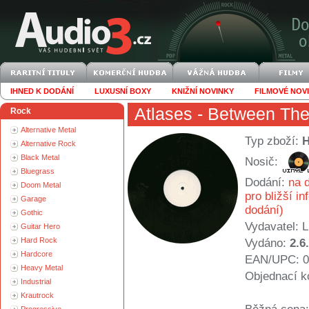
IHNED K DODÁNÍ
LUXUSNÍ BOXY
KNIŽNÍ NOVINKY
FILMOVÉ NOV
Atlases
- Between The
Rock
Alternative Metal
Typ zboží:
Alternative Rock
Black Metal
Nosič:
Bluegrass
Dodání:
na d
Doom Metal
pro bližší i
Garage
dodání)
Gothic
Vydavatel:
L
Guitar Hero
Hard Rock
Vydáno:
2.6
Hardcore
EAN/UPC: 0
Heavy Metal
Objednací k
Industrial
Krautrock