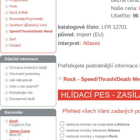
Běžná cena:
Progressive
Punk
Naše cena:
Rock & Roll
Ušetříte:
96
Rockabilly/Psychobilly
Southern (jižanský) rock
katalogové číslo:
LFR 12701
Speed/Thrash/Death Metal
původ:
import (EU)
Surf
interpret:
Atlases
Ostatní
Důležité informace
Potřebujete podrobnější informace 
Ochrana osobních údajů
Obchodní podmínky
Rock - Speed/Thrash/Death Me
Jak nakupovat
Jste u nás poprvé?
Kontaktujte nás
HLÍDACÍ PES - ZASÍ
Dostupnost titulů
Přehled všech Vámi zadaných po
Bestseller
Anvil
sledovat novinky od vydavatele
Lifeforce
Forged In Fire
sledovat novinky interpreta
Atlases
James Gang
Best Of
sledovat novinky v kategorii
Rock