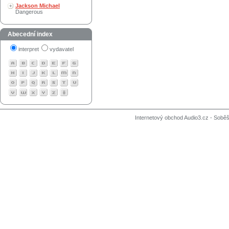
Jackson Michael
Dangerous
Abecední index
interpret
vydavatel
Internetový obchod Audio3.cz - Soběši