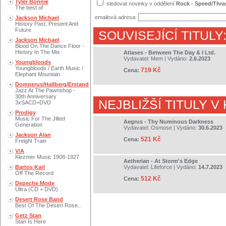
Tyler Bonnie
sledovat novinky v oddělení
Rock - Speed/Thra
The best of
emailová adresa:
Jackson Michael
History Past, Present And
Future
SOUVISEJÍCÍ TITULY
Jackson Michael
Blood On The Dance Floor -
History In The Mix
Atlases - Between The Day & I Ltd.
Vydavatel:
Mem
| Vydáno:
2.6.2023
Youngbloods
Youngbloods / Earth Music /
719 Kč
Cena:
Elephant Mountain
Domnerus/Hallberg/Erstand
Jazz At The Pawnshop -
30th Anniversary
NEJBLIŽŠÍ TITULY V
3xSACD+DVD
Prodigy
Music For The Jilted
Aegrus - Thy Numinous Darkness
Generation
Vydavatel:
Osmose
| Vydáno:
30.6.2023
Jackson Alan
521 Kč
Cena:
Freight Train
V/A
Klezmer Music 1908-1927
Aetherian - At Storm's Edge
Bartos Karl
Vydavatel:
Lifeforce
| Vydáno:
14.7.2023
Off The Record
512 Kč
Cena:
Depeche Mode
Ultra (CD + DVD)
Desert Rose Band
Best Of The Desert Rose..
Getz Stan
Stan Is Here