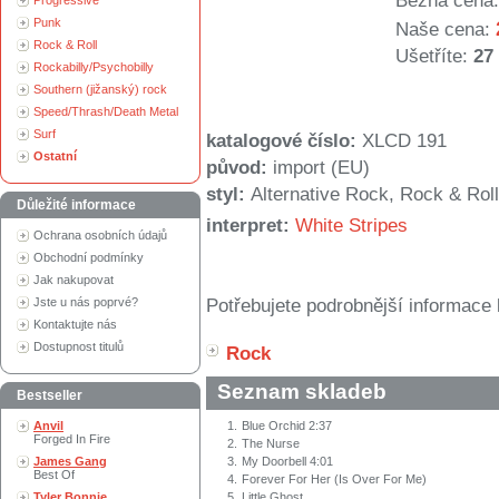
Běžná cena:
Progressive
Punk
Naše cena:
Rock & Roll
Ušetříte:
27
Rockabilly/Psychobilly
Southern (jižanský) rock
Speed/Thrash/Death Metal
Surf
katalogové číslo:
XLCD 191
Ostatní
původ:
import (EU)
styl:
Alternative Rock, Rock & Roll
Důležité informace
interpret:
White Stripes
Ochrana osobních údajů
Obchodní podmínky
Jak nakupovat
Jste u nás poprvé?
Potřebujete podrobnější informace 
Kontaktujte nás
Dostupnost titulů
Rock
Seznam skladeb
Bestseller
Anvil
1.
Blue Orchid 2:37
Forged In Fire
2.
The Nurse
James Gang
3.
My Doorbell 4:01
Best Of
4.
Forever For Her (Is Over For Me)
Tyler Bonnie
5.
Little Ghost