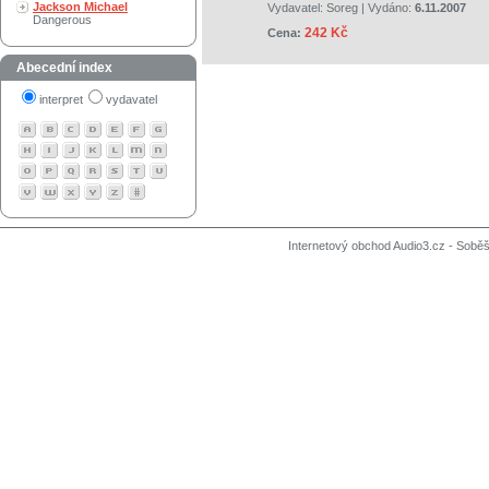
Jackson Michael
Vydavatel:
Soreg
| Vydáno:
6.11.2007
Dangerous
242 Kč
Cena:
Abecední index
interpret
vydavatel
Internetový obchod Audio3.cz - Soběši