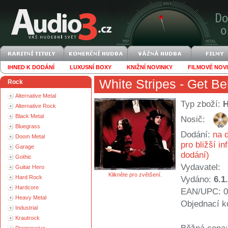
IHNED K DODÁNÍ
LUXUSNÍ BOXY
KNIŽNÍ NOVINKY
FILMOVÉ NOV
White Stripes
- Get Be
Rock
Alternative Metal
Typ zboží:
Alternative Rock
Black Metal
Nosič:
Bluegrass
Dodání:
na d
Doom Metal
pro bližší i
Garage
dodání)
Gothic
Vydavatel:
Guitar Hero
Klikněte pro zvětšení.
Hard Rock
Vydáno:
6.1
Hardcore
EAN/UPC: 0
Heavy Metal
Objednací k
Industrial
Krautrock