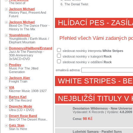
The best of
6.
The Denial Twist
Jackson Michael
History Past, Present And
Future
HLÍDACÍ PES - ZASÍ
Jackson Michael
Blood On The Dance Floor -
History In The Mix
Youngbloods
Přehled všech Vámi zadaných po
Youngbloods / Earth Music /
Elephant Mountain
Domnerus/Hallberg/Erstand
sledovat novinky interpreta
White Stripes
Jazz At The Pawnshop -
30th Anniversary
sledovat novinky v kategorii
Rock
3xSACD+DVD
sledovat novinky v oddělení
Rock
Prodigy
Music For The Jilted
emailová adresa:
Generation
Jackson Alan
WHITE STRIPES
- B
Freight Train
V/A
Klezmer Music 1908-1927
NEJBLIŽŠÍ TITULY V
Bartos Karl
Off The Record
Depeche Mode
Desolation Wilderness - New Universe
Ultra (CD + DVD)
Vydavatel:
K Records
| Vydáno:
4.8.2009
Desert Rose Band
98 Kč
Cena:
Best Of The Desert Rose..
Getz Stan
Stan Is Here
Lubelski Samara - Parallel Suns