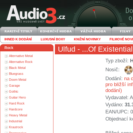
IHNED K DODÁNÍ
LUXUSNÍ BOXY
KNIŽNÍ NOVINKY
FILMOVÉ NOV
Ulfud
- ...Of Existentia
Rock
Alternative Metal
Typ zboží:
Alternative Rock
Black Metal
Nosič:
Bluegrass
Dodání:
na d
Doom Metal
pro bližší i
Garage
dodání)
Gothic
Vydavatel:
A
Guitar Hero
Hard Rock
Vydáno:
31.
Hardcore
EAN/UPC: 0
Heavy Metal
Objednací k
Industrial
Krautrock