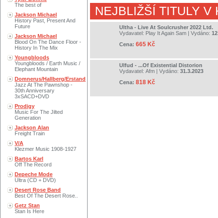
The best of
NEJBLIŽŠÍ TITULY V
Jackson Michael
History Past, Present And
Future
Ultha - Live At Soulcrusher 2022 Ltd.
Vydavatel:
Play It Again Sam
| Vydáno:
12
Jackson Michael
Blood On The Dance Floor -
665 Kč
Cena:
History In The Mix
Youngbloods
Youngbloods / Earth Music /
Ulfud - ...Of Existential Distorion
Elephant Mountain
Vydavatel:
Afm
| Vydáno:
31.3.2023
Domnerus/Hallberg/Erstand
818 Kč
Cena:
Jazz At The Pawnshop -
30th Anniversary
3xSACD+DVD
Prodigy
Music For The Jilted
Generation
Jackson Alan
Freight Train
V/A
Klezmer Music 1908-1927
Bartos Karl
Off The Record
Depeche Mode
Ultra (CD + DVD)
Desert Rose Band
Best Of The Desert Rose..
Getz Stan
Stan Is Here