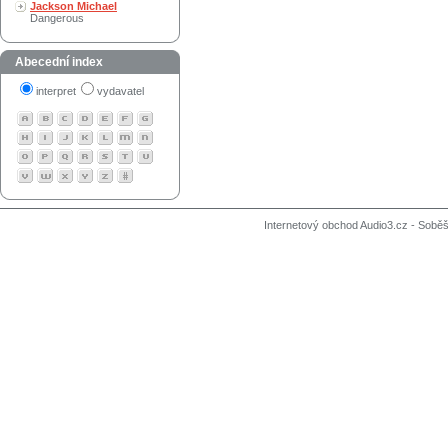
Jackson Michael
Dangerous
Abecední index
interpret
vydavatel
Internetový obchod Audio3.cz - Soběši