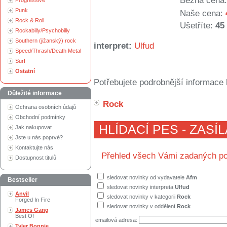
Běžná cena:
Progressive
Punk
Naše cena:
Rock & Roll
Ušetříte:
45
Rockabilly/Psychobilly
Southern (jižanský) rock
interpret:
Ulfud
Speed/Thrash/Death Metal
Surf
Ostatní
Potřebujete podrobnější informace 
Důležité informace
Rock
Ochrana osobních údajů
Obchodní podmínky
HLÍDACÍ PES - ZASÍ
Jak nakupovat
Jste u nás poprvé?
Kontaktujte nás
Přehled všech Vámi zadaných po
Dostupnost titulů
sledovat novinky od vydavatele
Afm
Bestseller
sledovat novinky interpreta
Ulfud
Anvil
sledovat novinky v kategorii
Rock
Forged In Fire
sledovat novinky v oddělení
Rock
James Gang
Best Of
emailová adresa:
Tyler Bonnie