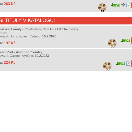
263 Kč
a:
12%
ŠÍ TITULY V KATALOGU:
ertson Family - Celebrating The Hits Of The Everly
thers
avatel:
Sony Japan
| Vydáno:
10.2.2023
10%
197 Kč
a:
wart Rod - Another Country
avatel:
Capitol
| Vydáno:
10.2.2023
224 Kč
a:
10%