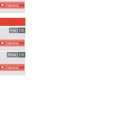
Pop
CD
Rock
CD