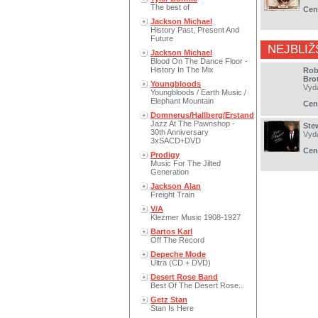
The best of
Cen
Jackson Michael
History Past, Present And
Future
NEJBLIŽ
Jackson Michael
Blood On The Dance Floor -
History In The Mix
Rob
Bro
Youngbloods
Vyd
Youngbloods / Earth Music /
Elephant Mountain
Cen
Domnerus/Hallberg/Erstand
Jazz At The Pawnshop -
Ste
30th Anniversary
Vyd
3xSACD+DVD
Cen
Prodigy
Music For The Jilted
Generation
Jackson Alan
Freight Train
V/A
Klezmer Music 1908-1927
Bartos Karl
Off The Record
Depeche Mode
Ultra (CD + DVD)
Desert Rose Band
Best Of The Desert Rose..
Getz Stan
Stan Is Here