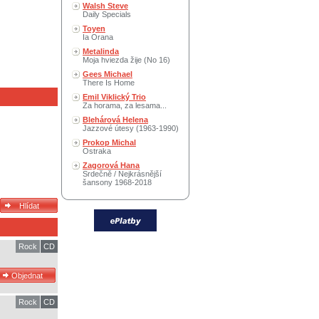
Walsh Steve
Daily Specials
Toyen
Ia Orana
Metalinda
Moja hviezda žije (No 16)
Gees Michael
There Is Home
Emil Viklický Trio
Za horama, za lesama...
Blehárová Helena
Jazzové útesy (1963-1990)
Prokop Michal
Ostraka
Zagorová Hana
Srdečně / Nejkrásnější
šansony 1968-2018
Rock
CD
Rock
CD