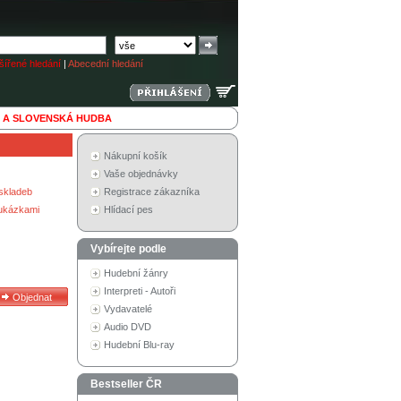
ířené hledání
|
Abecední hledání
 A SLOVENSKÁ HUDBA
Nákupní košík
Vaše objednávky
skladeb
Registrace zákazníka
 ukázkami
Hlídací pes
Vybírejte podle
Hudební žánry
Interpreti - Autoři
Vydavatelé
Audio DVD
Hudební Blu-ray
Bestseller ČR