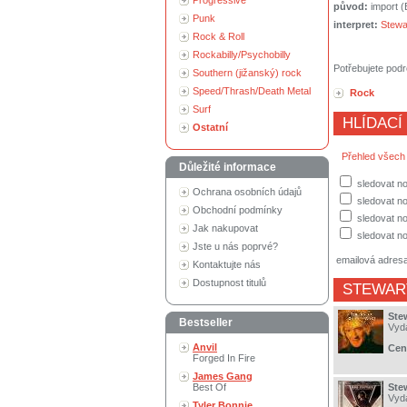
Progressive
původ:
import 
Punk
interpret:
Stewa
Rock & Roll
Rockabilly/Psychobilly
Potřebujete podr
Southern (jižanský) rock
Speed/Thrash/Death Metal
Rock
Surf
HLÍDACÍ
Ostatní
Přehled všech
Důležité informace
sledovat no
Ochrana osobních údajů
sledovat n
Obchodní podmínky
sledovat no
Jak nakupovat
sledovat no
Jste u nás poprvé?
emailová adres
Kontaktujte nás
Dostupnost titulů
STEWAR
Ste
Bestseller
Vyd
Anvil
Cen
Forged In Fire
James Gang
Best Of
Stew
Vyd
Tyler Bonnie