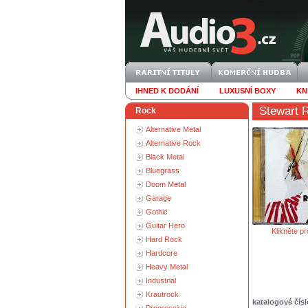
IHNED K DODÁNÍ
LUXUSNÍ BOXY
KN
Stewart 
Rock
Alternative Metal
Alternative Rock
Black Metal
Bluegrass
Doom Metal
Garage
Gothic
Guitar Hero
Klikněte pr
Hard Rock
Hardcore
Heavy Metal
Industrial
Krautrock
katalogové čísl