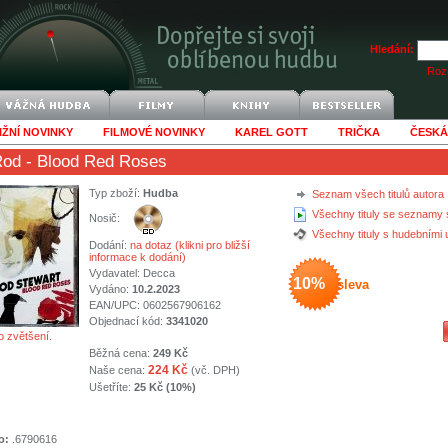
Hledání:
Rozš
IŽNÍ NOVINKY
FILMOVÉ NOVINKY
KAREL GOTT
TRIČKA
ČESKÁ
Rod
- Blood Red Roses
Typ zboží:
Hudba
Seznam všech titulů autora
Všechny tituly se seznamy 
Nosič:
Všechny tituly s hudebními
Dodání:
na dotaz (klikni pro bližší
informace k dodání)
Vydavatel:
Decca
10%
sleva
Vydáno:
10.2.2023
EAN/UPC: 0602567906162
Objednací kód:
3341020
o zvětšení.
Běžná cena:
249 Kč
224 Kč
Naše cena:
(vč. DPH)
Ušetříte:
25 Kč (10%)
o:
.6790616