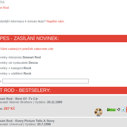
(EU)
rt Rod
obnější informace k tomuto titulu?
Napište nám
.
 PES - ZASÍLÁNÍ NOVINEK:
 Vámi zadaných položek naleznete zde
vinky interpreta
Stewart Rod
ovinky od vydavatele
Decca
vinky v kategorii
Rock
vinky v oddělení
Rock
a:
T ROD
- BESTSELERY:
wart Rod - Best Of -Tv Cd-
avatel:
Warner Brothers
| Vydáno:
20.11.1989
287 Kč
a:
10%
art Rod - Every Picture Tells A Story
avatel:
Universal
| Vydáno:
20.7.1998