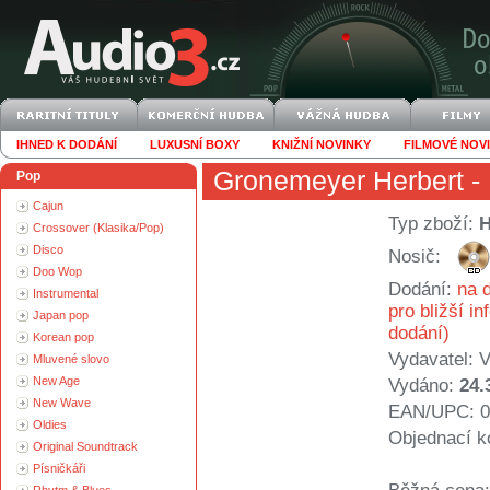
IHNED K DODÁNÍ
LUXUSNÍ BOXY
KNIŽNÍ NOVINKY
FILMOVÉ NOV
Gronemeyer Herbert
- 
Pop
Cajun
Typ zboží:
Crossover (Klasika/Pop)
Disco
Nosič:
Doo Wop
Dodání:
na d
Instrumental
pro bližší i
Japan pop
dodání)
Korean pop
Vydavatel:
V
Mluvené slovo
New Age
Vydáno:
24.
New Wave
EAN/UPC: 0
Oldies
Objednací k
Original Soundtrack
Písničkáři