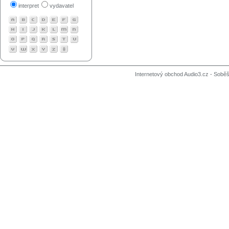
interpret
vydavatel
Internetový obchod Audio3.cz - Soběši