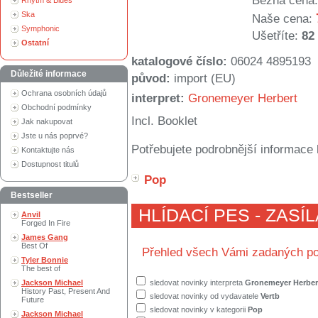
Běžná cena:
Rhytm & Blues
Ska
Naše cena:
Symphonic
Ušetříte:
82
Ostatní
katalogové číslo:
06024 4895193
Důležité informace
původ:
import (EU)
Ochrana osobních údajů
interpret:
Gronemeyer Herbert
Obchodní podmínky
Incl. Booklet
Jak nakupovat
Jste u nás poprvé?
Potřebujete podrobnější informace 
Kontaktujte nás
Dostupnost titulů
Pop
Bestseller
HLÍDACÍ PES - ZASÍ
Anvil
Forged In Fire
James Gang
Best Of
Přehled všech Vámi zadaných po
Tyler Bonnie
The best of
Jackson Michael
sledovat novinky interpreta
Gronemeyer Herber
History Past, Present And
sledovat novinky od vydavatele
Vertb
Future
sledovat novinky v kategorii
Pop
Jackson Michael