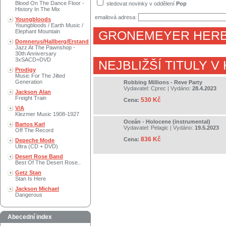
Blood On The Dance Floor -
sledovat novinky v oddělení
Pop
History In The Mix
emailová adresa:
Youngbloods
Youngbloods / Earth Music /
Elephant Mountain
GRONEMEYER HER
Domnerus/Hallberg/Erstand
Jazz At The Pawnshop -
30th Anniversary
3xSACD+DVD
NEJBLIŽŠÍ TITULY V
Prodigy
Music For The Jilted
Generation
Robbing Millions - Reve Party
Vydavatel:
Cprec
| Vydáno:
28.4.2023
Jackson Alan
Freight Train
530 Kč
Cena:
V/A
Klezmer Music 1908-1927
Oceán - Holocene (instrumental)
Bartos Karl
Vydavatel:
Pelagic
| Vydáno:
19.5.2023
Off The Record
836 Kč
Cena:
Depeche Mode
Ultra (CD + DVD)
Desert Rose Band
Best Of The Desert Rose..
Getz Stan
Stan Is Here
Jackson Michael
Dangerous
Abecední index