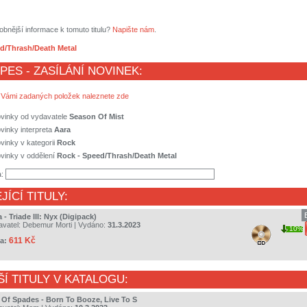
obnější informace k tomuto titulu?
Napište nám
.
d/Thrash/Death Metal
 PES - ZASÍLÁNÍ NOVINEK:
 Vámi zadaných položek naleznete zde
ovinky od vydavatele
Season Of Mist
vinky interpreta
Aara
vinky v kategorii
Rock
vinky v oddělení
Rock - Speed/Thrash/Death Metal
a:
JÍCÍ TITULY:
 - Triade III: Nyx (Digipack)
avatel:
Debemur Morti
| Vydáno:
31.3.2023
10%
611 Kč
a:
ŠÍ TITULY V KATALOGU:
 Of Spades - Born To Booze, Live To S