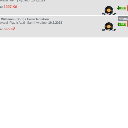
avatel:
Mem
| Vydáno:
10.3.2023
1097 Kč
a:
10%
Altern
. Williams - Songs From Isolation
avatel:
Play It Again Sam
| Vydáno:
10.2.2023
10%
665 Kč
a: