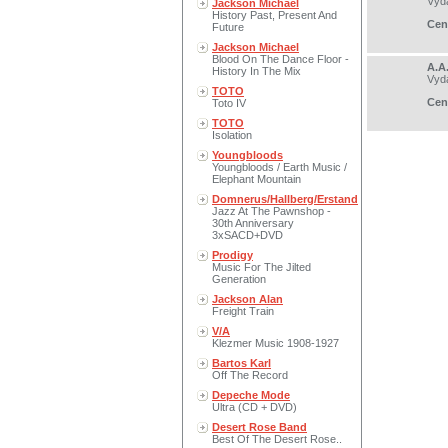
Vyd
Jackson Michael
History Past, Present And
Cen
Future
Jackson Michael
Blood On The Dance Floor -
A.A
History In The Mix
Vyd
TOTO
Cen
Toto IV
TOTO
Isolation
Youngbloods
Youngbloods / Earth Music /
Elephant Mountain
Domnerus/Hallberg/Erstand
Jazz At The Pawnshop -
30th Anniversary
3xSACD+DVD
Prodigy
Music For The Jilted
Generation
Jackson Alan
Freight Train
V/A
Klezmer Music 1908-1927
Bartos Karl
Off The Record
Depeche Mode
Ultra (CD + DVD)
Desert Rose Band
Best Of The Desert Rose..