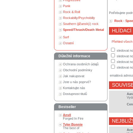
Progressive
Punk
Rock & Roll
Potřebujete podr
Rockabilly/Psychobilly
Rock - Spee
Southern (jižanský) rock
Speed/Thrash/Death Metal
HLÍDACÍ
Surf
Přehled všech
Ostatní
sledovat n
Důležité informace
sledovat no
sledovat no
Ochrana osobních údajů
sledovat no
Obchodní podmínky
emailová adres
Jak nakupovat
Jste u nás poprvé?
SOUVISE
Kontaktujte nás
Dostupnost titulů
Aara
Vyd
Cen
Bestseller
Anvil
Forged In Fire
NEJBLIŽ
Tyler Bonnie
The best of
Ace