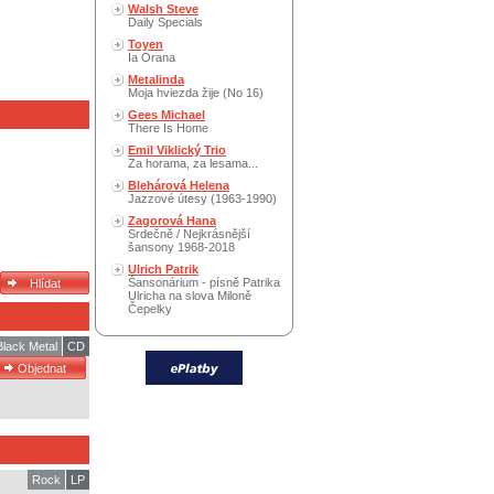
Walsh Steve
Daily Specials
Toyen
Ia Orana
Metalinda
Moja hviezda žije (No 16)
Gees Michael
There Is Home
Emil Viklický Trio
Za horama, za lesama...
Blehárová Helena
Jazzové útesy (1963-1990)
Zagorová Hana
Srdečně / Nejkrásnější
šansony 1968-2018
Ulrich Patrik
Šansonárium - písně Patrika
Ulricha na slova Miloně
Čepelky
Black Metal
CD
Rock
LP