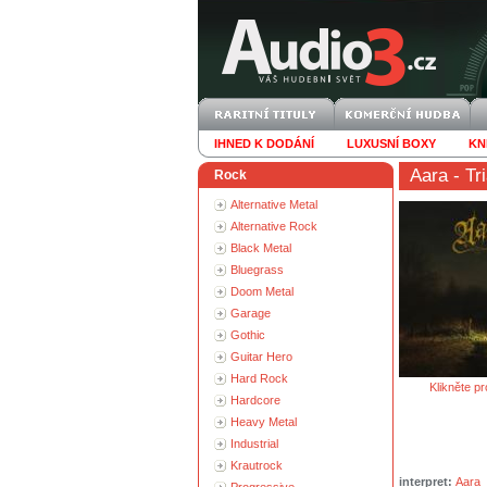
IHNED K DODÁNÍ
LUXUSNÍ BOXY
KN
Aara
- Tr
Rock
Alternative Metal
Alternative Rock
Black Metal
Bluegrass
Doom Metal
Garage
Gothic
Guitar Hero
Hard Rock
Klikněte pr
Hardcore
Heavy Metal
Industrial
Krautrock
interpret:
Aara