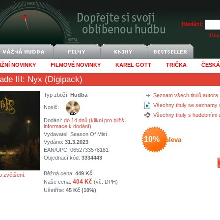
Hledání:
Rozš
IŽNÍ NOVINKY
FILMOVÉ NOVINKY
KAREL GOTT
TRIČKA
ČESKÁ
iade III: Nyx (Digipack)
Typ zboží:
Hudba
Seznam všech titulů autora
Všechny tituly se seznamy 
Nosič:
Všechny tituly s hudebními
Dodání:
do 14 dnů (klikni pro bližší
informace k dodání)
Vydavatel:
Season Of Mist
10%
sleva
Vydáno:
31.3.2023
EAN/UPC: 0652733578181
Objednací kód:
3334443
Běžná cena:
449 Kč
o zvětšení.
404 Kč
Naše cena:
(vč. DPH)
Ušetříte:
45 Kč (10%)