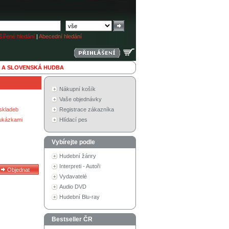
ířené hledání
|
Abecední hledání
 A SLOVENSKÁ HUDBA
Nákupní košík
Vaše objednávky
skladeb
Registrace zákazníka
 ukázkami
Hlídací pes
Vybírejte podle
Hudební žánry
Interpreti - Autoři
Vydavatelé
Audio DVD
Hudební Blu-ray
Bestseller ČR