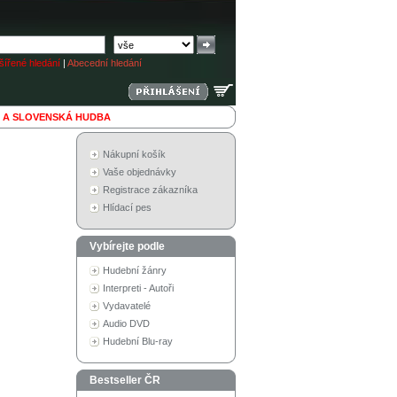
ířené hledání
|
Abecední hledání
 A SLOVENSKÁ HUDBA
Nákupní košík
Vaše objednávky
Registrace zákazníka
Hlídací pes
Vybírejte podle
Hudební žánry
Interpreti - Autoři
Vydavatelé
Audio DVD
Hudební Blu-ray
Bestseller ČR