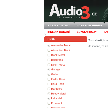
IHNED K DODÁNÍ
LUXUSNÍ BOXY
KN
Rock
Toto zboží již 
Alternative Metal
Je možné, že zbo
Alternative Rock
Black Metal
Bluegrass
Doom Metal
Garage
Gothic
Guitar Hero
Hard Rock
Hardcore
Heavy Metal
Industrial
Krautrock