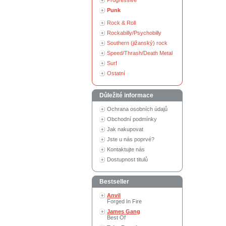
Progressive
Punk
Rock & Roll
Rockabilly/Psychobilly
Southern (jižanský) rock
Speed/Thrash/Death Metal
Surf
Ostatní
Důležité informace
Ochrana osobních údajů
Obchodní podmínky
Jak nakupovat
Jste u nás poprvé?
Kontaktujte nás
Dostupnost titulů
Bestseller
Anvil
Forged In Fire
James Gang
Best Of