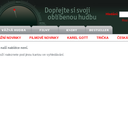
Hledání:
Rozš
IŽNÍ NOVINKY
FILMOVÉ NOVINKY
KAREL GOTT
TRIČKA
ČESKÁ
v naší nabídce není.
ží naleznete pod jinou kartou ve vyhledávání.