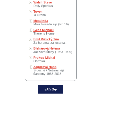
Walsh Steve
Daily Specials
Toyen
Ia Orana
Metalinda
Moja hviezda žije (No 16)
Gees Michael
There Is Home
Emil Viklický Trio
Za horama, za lesama...
Blehárová Helena
Jazzové útesy (1963-1990)
Prokop Michal
Ostraka
Zagorová Hana
Srdečně / Nejkrásnější
šansony 1968-2018