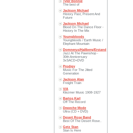
Tyler Bonnie
The best of
Jackson Michael
History Past, Present And
Future
Jackson Michael
Blood On The Dance Floor -
History In The Mix
Youngbloods
Youngbloods / Earth Music /
Elephant Mountain
Domnerus/Hallberg/Erstand
Jazz At The Pawnshop -
30th Anniversary
3xSACD+DVD
Prodigy
Music For The Jilted
Generation
Jackson Alan
Freight Train
V/A
Klezmer Music 1908-1927
Bartos Karl
Off The Record
Depeche Mode
Ultra (CD + DVD)
Desert Rose Band
Best Of The Desert Rose..
Getz Stan
Stan Is Here