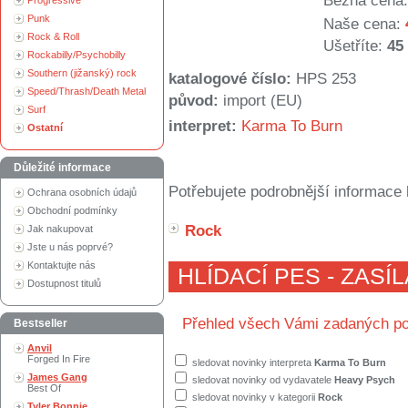
Běžná cena:
Progressive
Punk
Naše cena:
Rock & Roll
Ušetříte:
45
Rockabilly/Psychobilly
Southern (jižanský) rock
katalogové číslo:
HPS 253
Speed/Thrash/Death Metal
původ:
import (EU)
Surf
interpret:
Karma To Burn
Ostatní
Důležité informace
Potřebujete podrobnější informace 
Ochrana osobních údajů
Obchodní podmínky
Rock
Jak nakupovat
Jste u nás poprvé?
Kontaktujte nás
HLÍDACÍ PES - ZASÍ
Dostupnost titulů
Přehled všech Vámi zadaných po
Bestseller
Anvil
Forged In Fire
sledovat novinky interpreta
Karma To Burn
James Gang
sledovat novinky od vydavatele
Heavy Psych
Best Of
sledovat novinky v kategorii
Rock
Tyler Bonnie