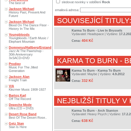
sledovat novinky v oddělení
Rock
The best of
Jackson Michael
emailová adresa:
History Past, Present And
Future
SOUVISEJÍCÍ TITULY
Jackson Michael
Blood On The Dance Floor -
History In The Mix
Karma To Burn - Live In Brussels
Vydavatel:
Headspace
| Vydáno:
17.2.20
Youngbloods
Youngbloods / Earth Music /
404 Kč
Cena:
Elephant Mountain
Domnerus/Hallberg/Erstand
Jazz At The Pawnshop -
30th Anniversary
3xSACD+DVD
KARMA TO BURN
- B
Prodigy
Music For The Jilted
Karma To Burn - Karma To Burn
Generation
Vydavatel:
Maybe
| Vydáno:
4.9.2012
Jackson Alan
Freight Train
332 Kč
Cena:
V/A
Klezmer Music 1908-1927
Bartos Karl
NEJBLIŽŠÍ TITULY V
Off The Record
Depeche Mode
Ultra (CD + DVD)
Karma To Burn - Arch Stanton
Desert Rose Band
Vydavatel:
Heavy Psych
| Vydáno:
17.2.
Best Of The Desert Rose..
638 Kč
Cena:
Getz Stan
Stan Is Here