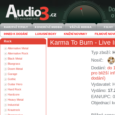
IHNED K DODÁNÍ
LUXUSNÍ BOXY
KNIŽNÍ NOVINKY
FILMOVÉ NOV
Karma To Burn
- Live 
Rock
Alternative Metal
Typ zboží:
Alternative Rock
Black Metal
Nosič:
Bluegrass
Dodání:
do 1
Doom Metal
pro bližší i
Garage
dodání)
Gothic
Vydavatel:
H
Guitar Hero
Hard Rock
Vydáno:
17.
Hardcore
EAN/UPC: 0
Heavy Metal
Objednací k
Industrial
Krautrock