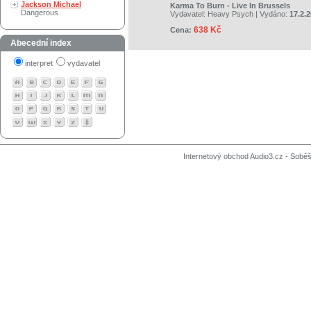
Jackson Michael
Karma To Burn - Live In Brussels
Dangerous
Vydavatel:
Heavy Psych
| Vydáno:
17.2.
638 Kč
Cena:
Abecední index
interpret
vydavatel
Internetový obchod Audio3.cz - Soběši