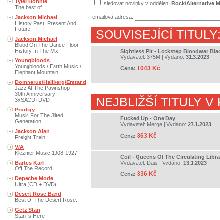
Tyler Bonnie
sledovat novinky v oddělení
Rock/Alternative M
The best of
emailová adresa:
Jackson Michael
History Past, Present And
Future
SOUVISEJÍCÍ TITULY
Jackson Michael
Blood On The Dance Floor -
History In The Mix
Sightless Pit - Lockstep Bloodwar Bla
Vydavatel:
375M
| Vydáno:
31.3.2023
Youngbloods
Youngbloods / Earth Music /
1043 Kč
Cena:
Elephant Mountain
Domnerus/Hallberg/Erstand
Jazz At The Pawnshop -
30th Anniversary
NEJBLIŽŠÍ TITULY V
3xSACD+DVD
Prodigy
Music For The Jilted
Fucked Up - One Day
Generation
Vydavatel:
Merge
| Vydáno:
27.1.2023
Jackson Alan
863 Kč
Cena:
Freight Train
V/A
Klezmer Music 1908-1927
Coil - Queens Of The Circulating Libra
Bartos Karl
Vydavatel:
Dais
| Vydáno:
13.1.2023
Off The Record
836 Kč
Cena:
Depeche Mode
Ultra (CD + DVD)
Desert Rose Band
Best Of The Desert Rose..
Getz Stan
Stan Is Here