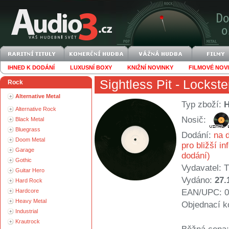
IHNED K DODÁNÍ
LUXUSNÍ BOXY
KNIŽNÍ NOVINKY
FILMOVÉ NOV
Sightless Pit
- Lockst
Rock
Alternative Metal
Typ zboží:
Alternative Rock
Nosič:
Black Metal
Bluegrass
Dodání:
na d
Doom Metal
pro bližší i
Garage
dodání)
Gothic
Vydavatel:
T
Guitar Hero
Vydáno:
27.
Hard Rock
Hardcore
EAN/UPC: 0
Heavy Metal
Objednací k
Industrial
Krautrock