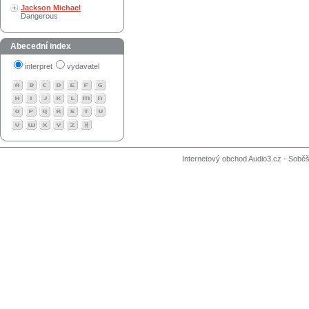
Jackson Michael
Dangerous
Abecední index
interpret
vydavatel
Internetový obchod Audio3.cz - Soběši