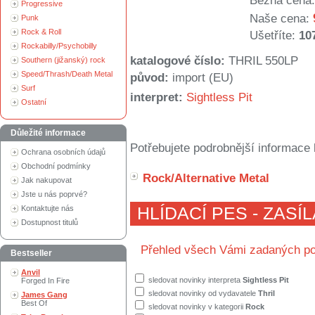
Běžná cena:
Progressive
Naše cena:
Punk
Rock & Roll
Ušetříte:
10
Rockabilly/Psychobilly
katalogové číslo:
THRIL 550LP
Southern (jižanský) rock
Speed/Thrash/Death Metal
původ:
import (EU)
Surf
interpret:
Sightless Pit
Ostatní
Důležité informace
Potřebujete podrobnější informace 
Ochrana osobních údajů
Obchodní podmínky
Rock/Alternative Metal
Jak nakupovat
Jste u nás poprvé?
Kontaktujte nás
HLÍDACÍ PES - ZASÍ
Dostupnost titulů
Přehled všech Vámi zadaných po
Bestseller
Anvil
sledovat novinky interpreta
Sightless Pit
Forged In Fire
sledovat novinky od vydavatele
Thril
James Gang
Best Of
sledovat novinky v kategorii
Rock