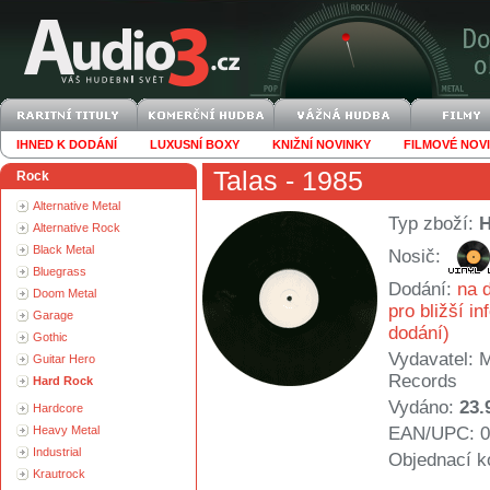
IHNED K DODÁNÍ
LUXUSNÍ BOXY
KNIŽNÍ NOVINKY
FILMOVÉ NOV
Talas
- 1985
Rock
Alternative Metal
Typ zboží:
Alternative Rock
Black Metal
Nosič:
Bluegrass
Dodání:
na d
Doom Metal
pro bližší i
Garage
dodání)
Gothic
Vydavatel:
M
Guitar Hero
Records
Hard Rock
Vydáno:
23.
Hardcore
Heavy Metal
EAN/UPC: 0
Industrial
Objednací k
Krautrock