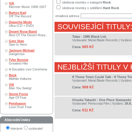
sledovat novinky v kategorii
Rock
V/A
Klezmer Music 1908-1927
sledovat novinky v oddělení
Hard Rock
Bartos Karl
emailová adresa:
Off The Record
Depeche Mode
SOUVISEJÍCÍ TITULY
Ultra (CD + DVD)
Desert Rose Band
Best Of The Desert Rose..
Talas - 1985 Black Ltd.
Vydavatel:
Metal Blade Records
| Vydáno
Getz Stan
Stan Is Here
665 Kč
Cena:
Jackson Michael
Dangerous
Tyler Bonnie
Greatest Hits
NEJBLIŽŠÍ TITULY V
Iii Decades Live Ceremony
Beck
If These Trees Could Talk - If These Tr
Midnite Vultures
Vydavatel:
Metal Blade Records
| Vydáno
V/A
908 Kč
Cena:
Man You Swing!
Storm Force
Age Of Fear
Otsuka Takashi - One Piece Stampede
Pendragon
Vydavatel:
Periscoop Film
| Vydáno:
26.8
Love Over Fear
611 Kč
Cena:
Abecední index
interpret
vydavatel