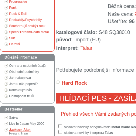
Progressive
Běžná cena:
Punk
Naše cena:
Rock & Roll
Rockabilly/Psychobilly
Ušetříte:
96
Southern (jižanský) rock
katalogové číslo:
S48 SQ38010
Speed/Thrash/Death Metal
Surf
původ:
import (EU)
Ostatní
interpret:
Talas
Důležité informace
Ochrana osobních údajů
Potřebujete podrobnější informace 
Obchodní podmínky
Jak nakupovat
Hard Rock
Jste u nás poprvé?
Kontaktujte nás
Dostupnost titulů
HLÍDACÍ PES - ZASÍ
Bestseller
Přehled všech Vámi zadaných po
Satya
Live In Japan May 2000
sledovat novinky od vydavatele
Metal Blade Re
Jackson Alan
sledovat novinky interpreta
Talas
Freight Train