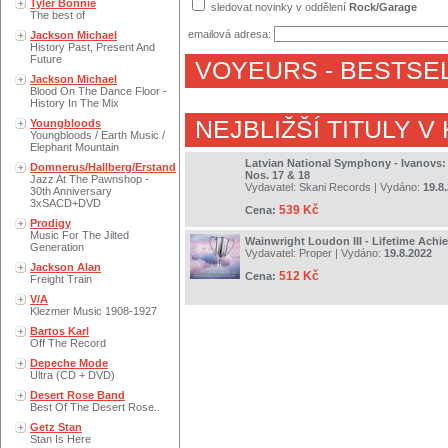
Tyler Bonnie
sledovat novinky v oddělení
Rock/Garage
The best of
emailová adresa:
Jackson Michael
History Past, Present And
Future
VOYEURS
- BESTSE
Jackson Michael
Blood On The Dance Floor -
History In The Mix
NEJBLIŽŠÍ TITULY V
Youngbloods
Youngbloods / Earth Music /
Elephant Mountain
Latvian National Symphony - Ivanovs
Domnerus/Hallberg/Erstand
Nos. 17 & 18
Jazz At The Pawnshop -
Vydavatel:
Skani Records
| Vydáno:
19.8
30th Anniversary
3xSACD+DVD
539 Kč
Cena:
Prodigy
Music For The Jilted
Wainwright Loudon III - Lifetime Ach
Generation
Vydavatel:
Proper
| Vydáno:
19.8.2022
Jackson Alan
512 Kč
Cena:
Freight Train
V/A
Klezmer Music 1908-1927
Bartos Karl
Off The Record
Depeche Mode
Ultra (CD + DVD)
Desert Rose Band
Best Of The Desert Rose..
Getz Stan
Stan Is Here