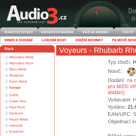
IHNED K DODÁNÍ
LUXUSNÍ BOXY
KNIŽNÍ NOVINKY
FILMOVÉ NOV
Voyeurs
- Rhubarb Rh
Rock
Alternative Metal
Typ zboží:
Alternative Rock
Black Metal
Nosič:
Bluegrass
Dodání:
na d
Doom Metal
pro bližší i
Garage
dodání)
Gothic
Vydavatel:
H
Guitar Hero
Vydáno:
21.
Hard Rock
Hardcore
EAN/UPC: 5
Heavy Metal
Objednací k
Industrial
Krautrock