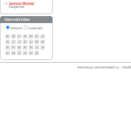
Jackson Michael
Dangerous
Abecední index
interpret
vydavatel
Internetový obchod Audio3.cz - Soběši