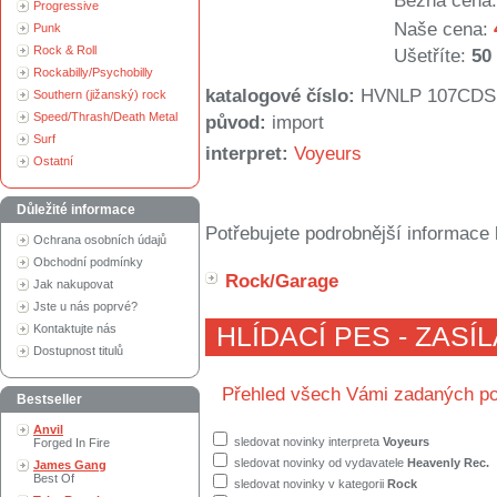
Běžná cena:
Progressive
Naše cena:
Punk
Rock & Roll
Ušetříte:
50
Rockabilly/Psychobilly
katalogové číslo:
HVNLP 107CDS
Southern (jižanský) rock
Speed/Thrash/Death Metal
původ:
import
Surf
interpret:
Voyeurs
Ostatní
Důležité informace
Potřebujete podrobnější informace 
Ochrana osobních údajů
Obchodní podmínky
Rock/Garage
Jak nakupovat
Jste u nás poprvé?
Kontaktujte nás
HLÍDACÍ PES - ZASÍ
Dostupnost titulů
Přehled všech Vámi zadaných po
Bestseller
Anvil
sledovat novinky interpreta
Voyeurs
Forged In Fire
sledovat novinky od vydavatele
Heavenly Rec.
James Gang
Best Of
sledovat novinky v kategorii
Rock