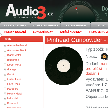
IHNED K DODÁNÍ
LUXUSNÍ BOXY
KNIŽNÍ NOVINKY
FILMOVÉ NOV
Pinhead Gunpowder
-
Rock
Alternative Metal
Typ zboží:
Alternative Rock
Black Metal
Nosič:
Bluegrass
Dodání:
na d
Doom Metal
pro bližší i
Garage
dodání)
Gothic
Vydavatel:
1
Guitar Hero
Hard Rock
Vydáno:
1.7
Hardcore
EAN/UPC: 0
Heavy Metal
Objednací k
Industrial
Krautrock