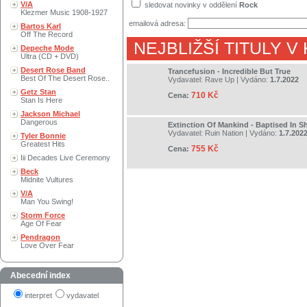
V/A
sledovat novinky v oddělení
Rock
Klezmer Music 1908-1927
emailová adresa:
Bartos Karl
Off The Record
NEJBLIŽŠÍ TITULY V
Depeche Mode
Ultra (CD + DVD)
Desert Rose Band
Trancefusion - Incredible But True
Best Of The Desert Rose..
Vydavatel:
Rave Up
| Vydáno:
1.7.2022
Getz Stan
710 Kč
Cena:
Stan Is Here
Jackson Michael
Dangerous
Extinction Of Mankind - Baptised In Sh
Vydavatel:
Ruin Nation
| Vydáno:
1.7.202
Tyler Bonnie
Greatest Hits
755 Kč
Cena:
Iii Decades Live Ceremony
Beck
Midnite Vultures
V/A
Man You Swing!
Storm Force
Age Of Fear
Pendragon
Love Over Fear
Abecední index
interpret
vydavatel