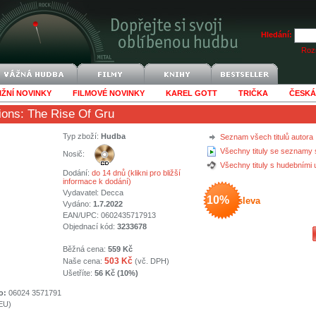
Hledání:
Rozš
IŽNÍ NOVINKY
FILMOVÉ NOVINKY
KAREL GOTT
TRIČKA
ČESKÁ
ions: The Rise Of Gru
Typ zboží:
Hudba
Seznam všech titulů autora
Všechny tituly se seznamy 
Nosič:
Všechny tituly s hudebními
Dodání:
do 14 dnů (klikni pro bližší
informace k dodání)
Vydavatel:
Decca
10%
sleva
Vydáno:
1.7.2022
EAN/UPC: 0602435717913
Objednací kód:
3233678
Běžná cena:
559 Kč
503 Kč
Naše cena:
(vč. DPH)
Ušetříte:
56 Kč (10%)
o:
06024 3571791
(EU)