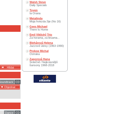
Walsh Steve
Daily Specials
Toyen
Ia Orana
Metalinda
Moja hviezda žije (No 16)
Gees Michael
There Is Home
Emil Viklický Trio
Za horama, za lesama...
Blehárová Helena
Jazzové útesy (1963-1990)
Prokop Michal
Ostraka
Zagorová Hana
Srdečně / Nejkrásnější
šansony 1968-2018
 Soundtrack
CD
Dance
CD