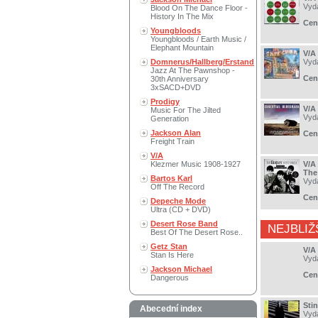
Vyd
Blood On The Dance Floor -
History In The Mix
Cen
Youngbloods
Youngbloods / Earth Music /
Elephant Mountain
V/A
Domnerus/Hallberg/Erstand
Vyd
Jazz At The Pawnshop -
Cen
30th Anniversary
3xSACD+DVD
Prodigy
V/A
Music For The Jilted
Vyd
Generation
Jackson Alan
Cen
Freight Train
V/A
Klezmer Music 1908-1927
V/A 
The
Bartos Karl
Vyd
Off The Record
Cen
Depeche Mode
Ultra (CD + DVD)
Desert Rose Band
NEJBLIŽ
Best Of The Desert Rose..
Getz Stan
V/A
Stan Is Here
Vyd
Jackson Michael
Cen
Dangerous
Sti
Abecední index
Vyd