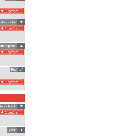
ská hudba
CD
/Bluegrass
CD
Pop
LP
 Soundtrack
CD
Rock
CD