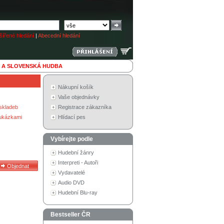
ířené hledání
|
Abecední hledání
 A SLOVENSKÁ HUDBA
Nákupní košík
Vaše objednávky
skladeb
Registrace zákazníka
 ukázkami
Hlídací pes
Vybírejte podle
Hudební žánry
Interpreti - Autoři
Vydavatelé
Audio DVD
Hudební Blu-ray
Bestseller ČR