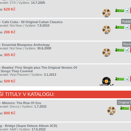
avatel:
ZYX
| Vydáno:
14.7.2005
629 Kč
a:
10%
Kubán
 - Cafe Cuba - 50 Original Cuban Classics
avatel:
Not Now
| Vydáno:
7.9.2010
10%
206 Kč
a:
Rock
 - Essential Bluegrass Anthology
avatel:
Not Now
| Vydáno:
30.6.2008
10%
305 Kč
a:
- Beatles' First Single plus The Original Version Of
 Songs They Covered
avatel:
Vinyl Passion
| Vydáno:
3.1.2013
10%
509 Kč
a:
ŠÍ TITULY V KATALOGU:
Original
 - Minions: The Rise Of Gru
avatel:
Decca
| Vydáno:
1.7.2022
10%
800 Kč
a:
ng - Bridge (Super Deluxe Album 2CD)
avatel:
A&M
| Vydáno:
17.6.2022