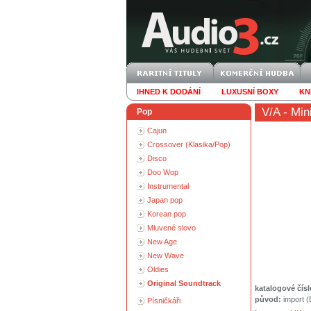
IHNED K DODÁNÍ
LUXUSNÍ BOXY
KN
V/A
- Min
Pop
Cajun
Crossover (Klasika/Pop)
Disco
Doo Wop
Instrumental
Japan pop
Korean pop
Mluvené slovo
New Age
New Wave
Oldies
Original Soundtrack
katalogové čísl
původ:
import 
Písničkáři