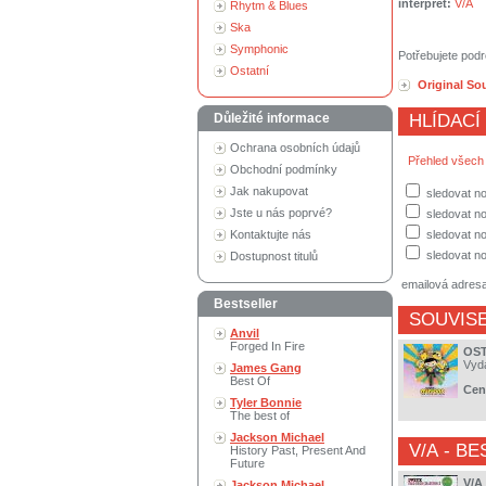
interpret:
V/A
Rhytm & Blues
Ska
Symphonic
Potřebujete podr
Ostatní
Original So
Důležité informace
HLÍDACÍ
Ochrana osobních údajů
Přehled všech
Obchodní podmínky
Jak nakupovat
sledovat n
Jste u nás poprvé?
sledovat no
Kontaktujte nás
sledovat no
sledovat no
Dostupnost titulů
emailová adres
Bestseller
SOUVISE
Anvil
Forged In Fire
OST
Vyd
James Gang
Best Of
Cen
Tyler Bonnie
The best of
Jackson Michael
V/A
- BE
History Past, Present And
Future
V/A 
Jackson Michael