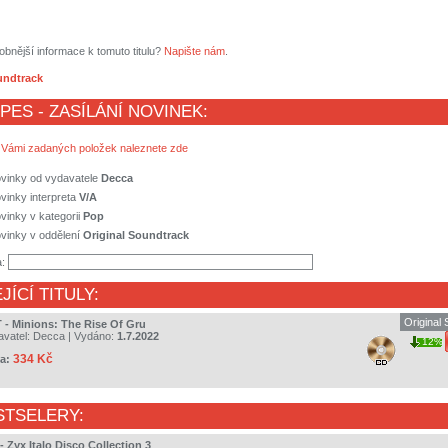
obnější informace k tomuto titulu?
Napište nám
.
undtrack
 PES - ZASÍLÁNÍ NOVINEK:
 Vámi zadaných položek naleznete zde
ovinky od vydavatele
Decca
vinky interpreta
V/A
vinky v kategorii
Pop
vinky v oddělení
Original Soundtrack
a:
JÍCÍ TITULY:
Original
 - Minions: The Rise Of Gru
avatel:
Decca
| Vydáno:
1.7.2022
12%
334 Kč
a:
STSELERY:
- Zyx Italo Disco Collection 3