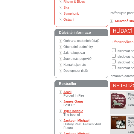
Rhytm & Blues
Ska
Potřebujete podr
Symphonic
Ostatní
Mluvené sl
HLÍDACÍ
Důležité informace
Ochrana osobních údajů
Přehled všech
Obchodní podmínky
sledovat n
Jak nakupovat
sledovat no
Jste u nás poprvé?
sledovat no
Kontaktujte nás
sledovat no
Dostupnost titulů
emailová adres
Bestseller
NEJBLIŽ
Anvil
Fin
Forged In Fire
Vyd
James Gang
Best Of
Cen
Tyler Bonnie
The best of
Bab
Jackson Michael
Qui
History Past, Present And
Vyd
Future
Cen
Jackson Michael