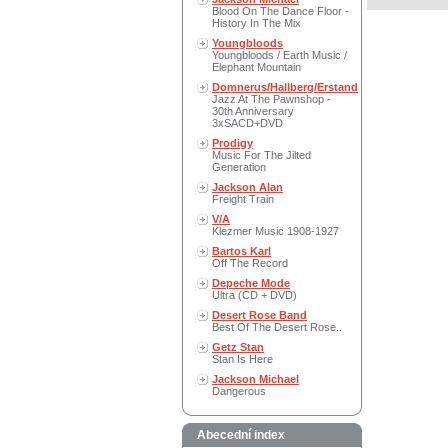
Blood On The Dance Floor -
History In The Mix
Youngbloods
Youngbloods / Earth Music /
Elephant Mountain
Domnerus/Hallberg/Erstand
Jazz At The Pawnshop -
30th Anniversary
3xSACD+DVD
Prodigy
Music For The Jilted
Generation
Jackson Alan
Freight Train
V/A
Klezmer Music 1908-1927
Bartos Karl
Off The Record
Depeche Mode
Ultra (CD + DVD)
Desert Rose Band
Best Of The Desert Rose..
Getz Stan
Stan Is Here
Jackson Michael
Dangerous
Abecední index