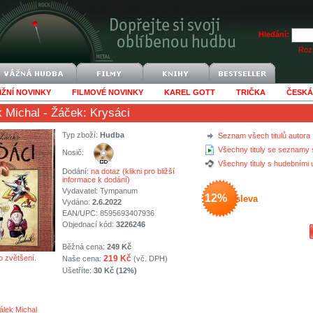
Hledání:
Rozš
IŽNÍ NOVINKY
FILMOVÉ NOVINKY
KAREL GOTT
TRIČKA
ČESKÁ
 Michal
- Žáček: Krysáci
Typ zboží:
Hudba
Seznam všech titulů autora
Všechny tituly se seznamy 
Nosič:
Všechny tituly s hudebními
Dodání:
na dotaz (klikni pro bližší
informace k dodání)
Vydavatel:
Tympanum
12%
sleva
Vydáno:
2.6.2022
EAN/UPC: 8595693407936
Objednací kód:
3226246
Běžná cena:
249 Kč
o zvětšení.
219 Kč
Naše cena:
(vč. DPH)
Ušetříte:
30 Kč (12%)
lek Michal