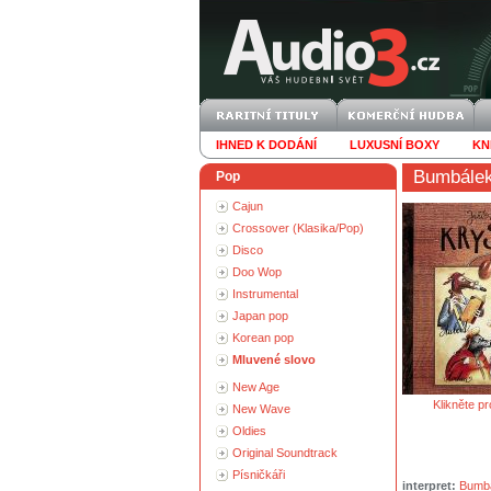
IHNED K DODÁNÍ
LUXUSNÍ BOXY
KN
Bumbálek
Pop
Cajun
Crossover (Klasika/Pop)
Disco
Doo Wop
Instrumental
Japan pop
Korean pop
Mluvené slovo
New Age
Klikněte pr
New Wave
Oldies
Original Soundtrack
Písničkáři
interpret:
Bumbá