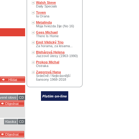
Walsh Steve
Daily Specials
Toyen
Ia Orana
Metalinda
Moja hviezda žije (No 16)
Gees Michael
There Is Home
Emil Viklický Trio
Za horama, za lesama...
Blehárová Helena
Jazzové útesy (1963-1990)
Prokop Michal
Ostraka
Zagorová Hana
Srdečně / Nejkrásnější
šansony 1968-2018
vené slovo
CD
Klasika
CD