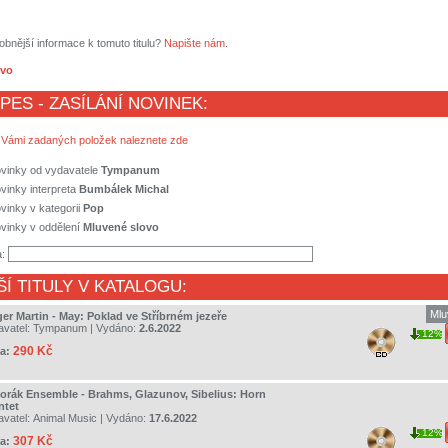
obnější informace k tomuto titulu?
Napište nám
.
ovo
 PES - ZASÍLÁNÍ NOVINEK:
 Vámi zadaných položek naleznete zde
ovinky od vydavatele
Tympanum
vinky interpreta
Bumbálek Michal
vinky v kategorii
Pop
vinky v oddělení
Mluvené slovo
a:
ŠÍ TITULY V KATALOGU:
Mlu
ger Martin - May: Poklad ve Stříbrném jezeře
avatel:
Tympanum
| Vydáno:
2.6.2022
12%
290 Kč
a:
orák Ensemble - Brahms, Glazunov, Sibelius: Horn
ntet
avatel:
Animal Music
| Vydáno:
17.6.2022
12%
307 Kč
a: