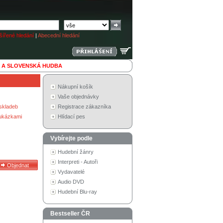
ířené hledání
|
Abecední hledání
 A SLOVENSKÁ HUDBA
Nákupní košík
Vaše objednávky
skladeb
Registrace zákazníka
 ukázkami
Hlídací pes
Vybírejte podle
Hudební žánry
Interpreti - Autoři
Vydavatelé
Audio DVD
Hudební Blu-ray
Bestseller ČR