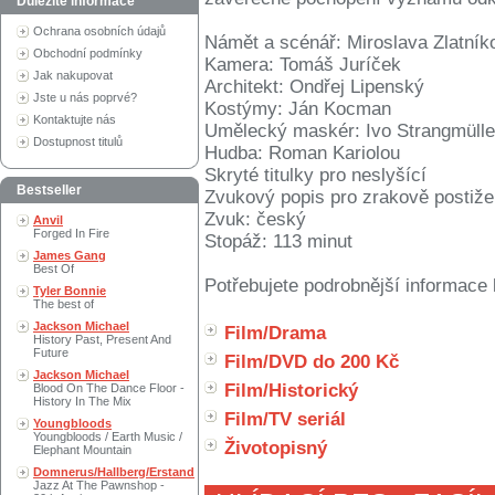
Důležité informace
Ochrana osobních údajů
Námět a scénář: Miroslava Zlatník
Obchodní podmínky
Kamera: Tomáš Juríček
Jak nakupovat
Architekt: Ondřej Lipenský
Jste u nás poprvé?
Kostýmy: Ján Kocman
Kontaktujte nás
Umělecký maskér: Ivo Strangmülle
Dostupnost titulů
Hudba: Roman Kariolou
Skryté titulky pro neslyšící
Bestseller
Zvukový popis pro zrakově postiž
Zvuk: český
Anvil
Forged In Fire
Stopáž: 113 minut
James Gang
Best Of
Potřebujete podrobnější informace 
Tyler Bonnie
The best of
Jackson Michael
Film/Drama
History Past, Present And
Future
Film/DVD do 200 Kč
Jackson Michael
Film/Historický
Blood On The Dance Floor -
History In The Mix
Film/TV seriál
Youngbloods
Youngbloods / Earth Music /
Životopisný
Elephant Mountain
Domnerus/Hallberg/Erstand
Jazz At The Pawnshop -