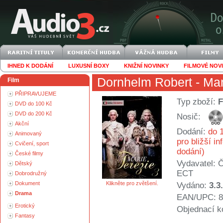
IHNED K DODÁNÍ
LUXUSNÍ BOXY
KNIŽNÍ NOVINKY
FILMOVÉ NOV
Dornhelm Robert
- Mar
Film
PŘIPRAVUJEME
Typ zboží:
F
DVD do 100 Kč
DVD do 200 Kč
Nosič:
Akční
Dodání:
do 1
Animovaný
pro bližší i
Cvičení, sport
dodání)
České filmy
Vydavatel:
Č
Dětský
ECT
Dobrodružný
Dokument
Klikněte pro zvětšení.
Vydáno:
3.3
Drama
EAN/UPC: 8
Erotický
Objednací k
Fantasy