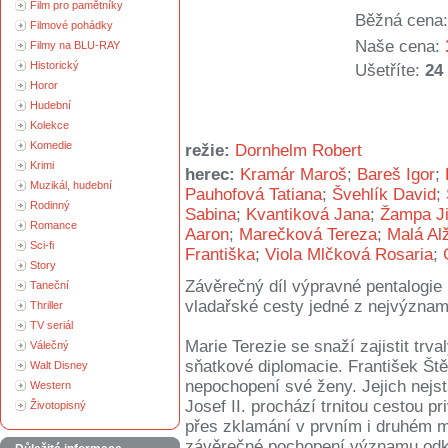
Film pro pamětníky
Běžná cena:
Filmové pohádky
Naše cena:
Filmy na BLU-RAY
Historický
Ušetříte:
24
Horor
Hudební
Kolekce
Komedie
režie:
Dornhelm Robert
Krimi
herec:
Kramár Maroš
;
Bareš Igor
;
Muzikál, hudební
Pauhofová Tatiana
;
Švehlík David
;
Rodinný
Sabina
;
Kvantiková Jana
;
Žampa Ji
Romance
Aaron
;
Marečková Tereza
;
Malá Al
Sci-fi
Františka
;
Viola Mlčková Rosaria
;
Story
Závěrečný díl výpravné pentalogie 
Taneční
vladařské cesty jedné z nejvýzna
Thriller
TV seriál
Marie Terezie se snaží zajistit trv
Válečný
sňatkové diplomacie. František Ště
Walt Disney
nepochopení své ženy. Jejich nejs
Western
Josef II. prochází trnitou cestou p
Životopisný
přes zklamání v prvním i druhém ma
závěrečné pochopení významu odka