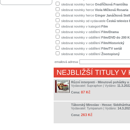
sledovat novinky herce
Ondříčková Františka
sledovat novinky herce
Viola Mlčková Rosaria
sledovat novinky herce
Ginger Janáčková Stel
sledovat novinky od vydavatele
Česká televize
sledovat novinky v kategorii
Film
sledovat novinky v oddělení
Film/Drama
sledovat novinky v oddělení
Film/DVD do 200 K
sledovat novinky v oddělení
Film/Historický
sledovat novinky v oddělení
Film/TV seriál
sledovat novinky v oddělení
Životopisný
emailová adresa:
NEJBLIŽŠÍ TITULY V
Různí interpreti - Minutové pohádky a
Vydavatel:
Supraphon
| Vydáno:
11.3.202
87 Kč
Cena:
Táborský Miroslav - Hesse: Siddhártha
Vydavatel:
Tympanum
| Vydáno:
14.3.202
263 Kč
Cena: