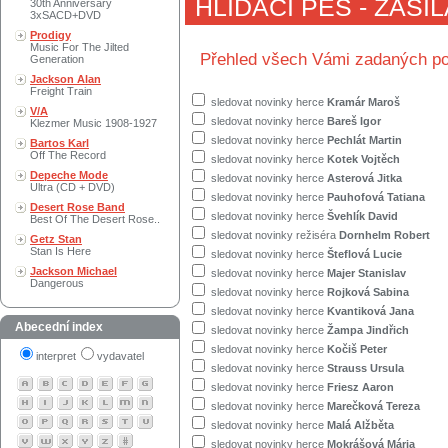
HLÍDACÍ PES - ZASÍ
30th Anniversary
3xSACD+DVD
Prodigy
Music For The Jilted
Přehled všech Vámi zadaných po
Generation
Jackson Alan
Freight Train
sledovat novinky herce
Kramár Maroš
V/A
sledovat novinky herce
Bareš Igor
Klezmer Music 1908-1927
sledovat novinky herce
Pechlát Martin
Bartos Karl
Off The Record
sledovat novinky herce
Kotek Vojtěch
Depeche Mode
sledovat novinky herce
Asterová Jitka
Ultra (CD + DVD)
sledovat novinky herce
Pauhofová Tatiana
Desert Rose Band
sledovat novinky herce
Švehlík David
Best Of The Desert Rose..
sledovat novinky režiséra
Dornhelm Robert
Getz Stan
Stan Is Here
sledovat novinky herce
Šteflová Lucie
Jackson Michael
sledovat novinky herce
Majer Stanislav
Dangerous
sledovat novinky herce
Rojková Sabina
sledovat novinky herce
Kvantiková Jana
Abecední index
sledovat novinky herce
Žampa Jindřich
sledovat novinky herce
Kočiš Peter
interpret
vydavatel
sledovat novinky herce
Strauss Ursula
sledovat novinky herce
Friesz Aaron
sledovat novinky herce
Marečková Tereza
sledovat novinky herce
Malá Alžběta
sledovat novinky herce
Mokrášová Mária