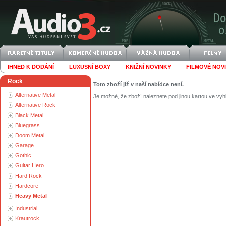
IHNED K DODÁNÍ
LUXUSNÍ BOXY
KNIŽNÍ NOVINKY
FILMOVÉ NOV
Rock
Toto zboží již v naší nabídce není.
Alternative Metal
Je možné, že zboží naleznete pod jinou kartou ve vyh
Alternative Rock
Black Metal
Bluegrass
Doom Metal
Garage
Gothic
Guitar Hero
Hard Rock
Hardcore
Heavy Metal
Industrial
Krautrock