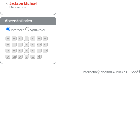
Jackson Michael
Dangerous
Abecední index
interpret
vydavatel
Internetový obchod Audio3.cz - Soběši