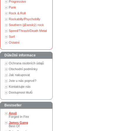
Progressive
Punk
Rock & Roll
Rockabilly/Psychobilly
Southern (jižanský) rock
Speed/Thrash/Death Metal
Surf
Ostatní
Důležité informace
Ochrana osobních údajů
Obchodní podmínky
Jak nakupovat
Jste u nás poprvé?
Kontaktujte nás
Dostupnost titulů
Bestseller
Anvil
Forged In Fire
James Gang
Best Of