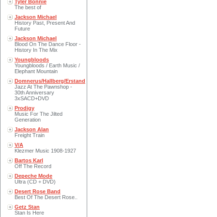
Tyler Bonnie
The best of
Jackson Michael
History Past, Present And
Future
Jackson Michael
Blood On The Dance Floor -
History In The Mix
Youngbloods
Youngbloods / Earth Music /
Elephant Mountain
Domnerus/Hallberg/Erstand
Jazz At The Pawnshop -
30th Anniversary
3xSACD+DVD
Prodigy
Music For The Jilted
Generation
Jackson Alan
Freight Train
V/A
Klezmer Music 1908-1927
Bartos Karl
Off The Record
Depeche Mode
Ultra (CD + DVD)
Desert Rose Band
Best Of The Desert Rose..
Getz Stan
Stan Is Here