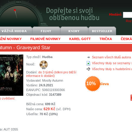
Hledání:
Rozš
IŽNÍ NOVINKY
FILMOVÉ NOVINKY
KAREL GOTT
TRIČKA
ČESKÁ
utumn
- Graveyard Star
Typ zboží:
Hudba
Seznam všech titulů autora
Všechny tituly se seznamy 
Nosič:
Všechny tituly s hudebními
Dodání:
do 3 týdnů (klikni pro bližší
informace k dodání)
Vydavatel:
Mostly Autumn
10%
sleva
Vydáno:
24.9.2021
EAN/UPC: 5060119300366
Objednací kód:
3147389
o zvětšení.
Běžná cena:
699 Kč
629 Kč
Naše cena:
(vč. DPH)
Ušetříte:
70 Kč (10%)
o:
AUT 0355