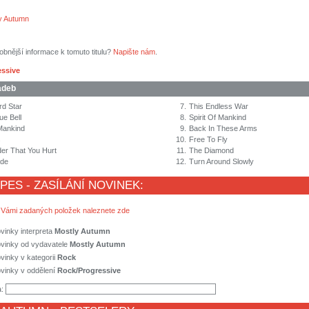
y Autumn
obnější informace k tomuto titulu?
Napište nám
.
essive
adeb
d Star
7.
This Endless War
ue Bell
8.
Spirit Of Mankind
Mankind
9.
Back In These Arms
s
10.
Free To Fly
er That You Hurt
11.
The Diamond
ade
12.
Turn Around Slowly
 PES - ZASÍLÁNÍ NOVINEK:
 Vámi zadaných položek naleznete zde
vinky interpreta
Mostly Autumn
ovinky od vydavatele
Mostly Autumn
vinky v kategorii
Rock
vinky v oddělení
Rock/Progressive
a: