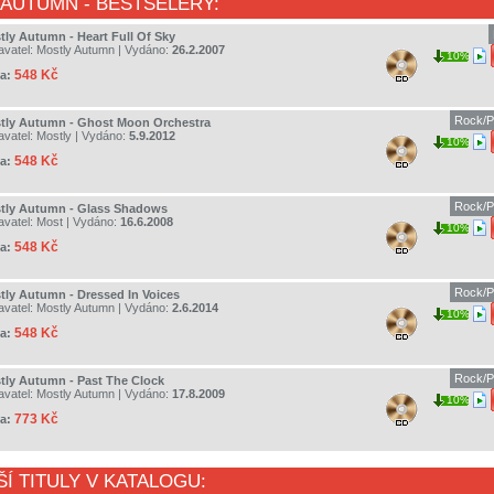
 AUTUMN
- BESTSELERY:
tly Autumn - Heart Full Of Sky
avatel:
Mostly Autumn
| Vydáno:
26.2.2007
10%
548 Kč
a:
Rock/P
tly Autumn - Ghost Moon Orchestra
avatel:
Mostly
| Vydáno:
5.9.2012
10%
548 Kč
a:
Rock/P
tly Autumn - Glass Shadows
avatel:
Most
| Vydáno:
16.6.2008
10%
548 Kč
a:
Rock/P
tly Autumn - Dressed In Voices
avatel:
Mostly Autumn
| Vydáno:
2.6.2014
10%
548 Kč
a:
Rock/P
tly Autumn - Past The Clock
avatel:
Mostly Autumn
| Vydáno:
17.8.2009
10%
773 Kč
a:
ŠÍ TITULY V KATALOGU: