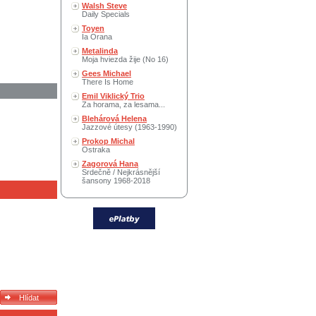
Walsh Steve
Daily Specials
Toyen
Ia Orana
Metalinda
Moja hviezda žije (No 16)
Gees Michael
There Is Home
Emil Viklický Trio
Za horama, za lesama...
Blehárová Helena
Jazzové útesy (1963-1990)
Prokop Michal
Ostraka
Zagorová Hana
Srdečně / Nejkrásnější
šansony 1968-2018