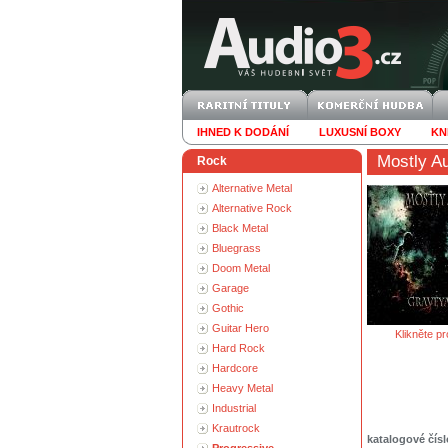
IHNED K DODÁNÍ
LUXUSNÍ BOXY
KN
Mostly A
Rock
Alternative Metal
Alternative Rock
Black Metal
Bluegrass
Doom Metal
Garage
Gothic
Guitar Hero
Klikněte pr
Hard Rock
Hardcore
Heavy Metal
Industrial
Krautrock
katalogové čísl