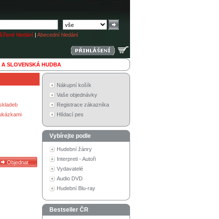
ířené hledání
|
Abecední hledání
 A SLOVENSKÁ HUDBA
Nákupní košík
Vaše objednávky
skladeb
Registrace zákazníka
 ukázkami
Hlídací pes
Vybírejte podle
Hudební žánry
Interpreti - Autoři
Vydavatelé
Audio DVD
Hudební Blu-ray
Bestseller ČR