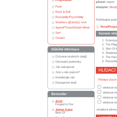
Progressive
původ:
import
Punk
interpret:
Mostl
Rock & Roll
Rockabilly/Psychobilly
Potřebujete podr
Southern (jižanský) rock
Rock/Progr
Speed/Thrash/Death Metal
Surf
Seznam skl
Ostatní
1.
Graveyar
2.
The Plag
3.
Skin Of 
Důležité informace
4.
Shadow
Ochrana osobních údajů
5.
The Hard
6.
Razorbl
Obchodní podmínky
Jak nakupovat
HLÍDACÍ
Jste u nás poprvé?
Kontaktujte nás
Přehled všech
Dostupnost titulů
sledovat no
sledovat n
Bestseller
sledovat no
Anvil
sledovat no
Forged In Fire
James Gang
emailová adres
Best Of