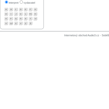
interpret
vydavatel
Internetový obchod Audio3.cz - Soběši