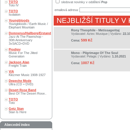
TOTO
sledovat novinky v oddělení
Pop
Toto IV
emailová adresa:
TOTO
Isolation
NEJBLIŽŠÍ TITULY V
Youngbloods
Youngbloods / Earth Music /
Elephant Mountain
Rony Theophile - Metissageritaj
Domnerus/Hallberg/Erstand
Vydavatel:
Aztec Musique
| Vydáno:
22.1
Jazz At The Pawnshop -
30th Anniversary
599 Kč
Cena:
3xSACD+DVD
Prodigy
Music For The Jilted
Mono - Pilgrimage Of The Soul
Generation
Vydavatel:
Pelagic
| Vydáno:
1.10.2021
Jackson Alan
1007 Kč
Cena:
Freight Train
V/A
Klezmer Music 1908-1927
Depeche Mode
Ultra (CD + DVD)
Desert Rose Band
Best Of The Desert Rose..
TOTO
Toto
Getz Stan
Stan Is Here
Abecední index