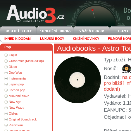
IHNED K DODÁNÍ
LUXUSNÍ BOXY
KNIŽNÍ NOVINKY
FILMOVÉ NOV
Audiobooks
- Astro To
Pop
Cajun
Typ zboží:
Crossover (Klasika/Pop)
Disco
Nosič:
Doo Wop
Dodání:
na d
Instrumental
pro bližší i
Japan pop
dodání)
Korean pop
Vydavatel:
H
Mluvené slovo
New Age
Vydáno:
1.1
New Wave
EAN/UPC: 5
Oldies
Objednací k
Original Soundtrack
Písničkáři