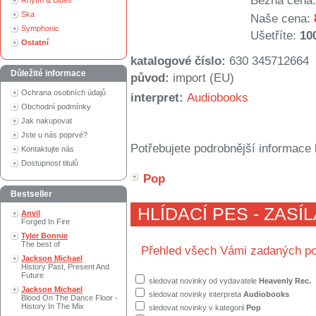
Běžná cena:
Rhytm & Blues
Ska
Naše cena:
Symphonic
Ušetříte:
10
Ostatní
katalogové číslo:
630 345712664
Důležité informace
původ:
import (EU)
Ochrana osobních údajů
interpret:
Audiobooks
Obchodní podmínky
Jak nakupovat
Jste u nás poprvé?
Potřebujete podrobnější informace 
Kontaktujte nás
Dostupnost titulů
Pop
Bestseller
HLÍDACÍ PES - ZASÍ
Anvil
Forged In Fire
Tyler Bonnie
The best of
Přehled všech Vámi zadaných po
Jackson Michael
History Past, Present And
Future
sledovat novinky od vydavatele
Heavenly Rec.
Jackson Michael
sledovat novinky interpreta
Audiobooks
Blood On The Dance Floor -
History In The Mix
sledovat novinky v kategorii
Pop