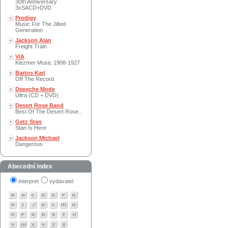
30th Anniversary
3xSACD+DVD
Prodigy
Music For The Jilted
Generation
Jackson Alan
Freight Train
V/A
Klezmer Music 1908-1927
Bartos Karl
Off The Record
Depeche Mode
Ultra (CD + DVD)
Desert Rose Band
Best Of The Desert Rose..
Getz Stan
Stan Is Here
Jackson Michael
Dangerous
Abecední index
interpret
vydavatel