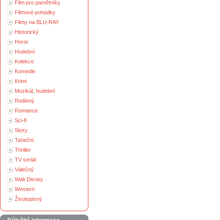
Film pro pamětníky
Filmové pohádky
Filmy na BLU-RAY
Historický
Horor
Hudební
Kolekce
Komedie
Krimi
Muzikál, hudební
Rodinný
Romance
Sci-fi
Story
Taneční
Thriller
TV seriál
Válečný
Walt Disney
Western
Životopisný