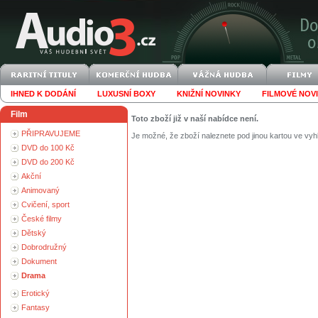
IHNED K DODÁNÍ
LUXUSNÍ BOXY
KNIŽNÍ NOVINKY
FILMOVÉ NOV
Film
Toto zboží již v naší nabídce není.
PŘIPRAVUJEME
Je možné, že zboží naleznete pod jinou kartou ve vyh
DVD do 100 Kč
DVD do 200 Kč
Akční
Animovaný
Cvičení, sport
České filmy
Dětský
Dobrodružný
Dokument
Drama
Erotický
Fantasy