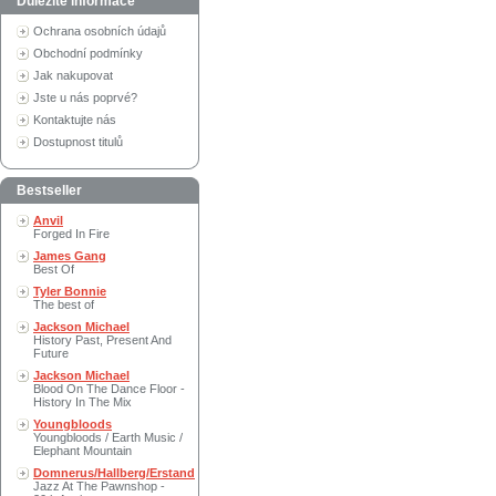
Důležité informace
Ochrana osobních údajů
Obchodní podmínky
Jak nakupovat
Jste u nás poprvé?
Kontaktujte nás
Dostupnost titulů
Bestseller
Anvil
Forged In Fire
James Gang
Best Of
Tyler Bonnie
The best of
Jackson Michael
History Past, Present And
Future
Jackson Michael
Blood On The Dance Floor -
History In The Mix
Youngbloods
Youngbloods / Earth Music /
Elephant Mountain
Domnerus/Hallberg/Erstand
Jazz At The Pawnshop -