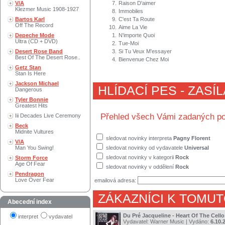
V/A
7.
Raison D'aimer
Klezmer Music 1908-1927
8.
Immobiles
Bartos Karl
9.
C'est Ta Route
Off The Record
10.
Aime La Vie
Depeche Mode
1.
N'importe Quoi
Ultra (CD + DVD)
2.
Tue-Moi
Desert Rose Band
3.
Si Tu Veux M'essayer
Best Of The Desert Rose..
4.
Bienvenue Chez Moi
Getz Stan
Stan Is Here
Jackson Michael
HLÍDACÍ PES - ZASÍ
Dangerous
Tyler Bonnie
Greatest Hits
Přehled všech Vámi zadaných po
Iii Decades Live Ceremony
Beck
Midnite Vultures
sledovat novinky interpreta
Pagny Florent
V/A
Man You Swing!
sledovat novinky od vydavatele
Universal
sledovat novinky v kategorii
Rock
Storm Force
Age Of Fear
sledovat novinky v oddělení
Rock
Pendragon
Love Over Fear
emailová adresa:
ZÁKAZNÍCI K TOMUT
Abecední index
Du Pré Jacqueline - Heart Of The Cello
interpret
vydavatel
Vydavatel:
Warner Music
| Vydáno:
6.10.