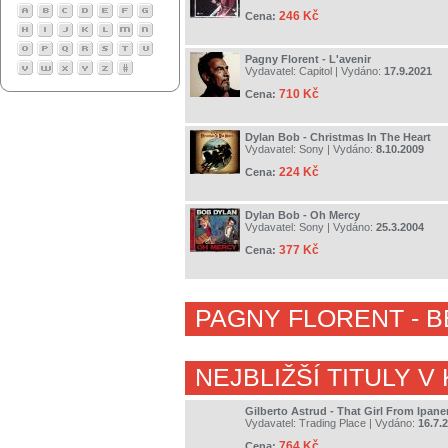
246 Kč
Cena:
Pagny Florent - L'avenir
Vydavatel:
Capitol
| Vydáno:
17.9.2021
710 Kč
Cena:
Dylan Bob - Christmas In The Heart
Vydavatel:
Sony
| Vydáno:
8.10.2009
224 Kč
Cena:
Dylan Bob - Oh Mercy
Vydavatel:
Sony
| Vydáno:
25.3.2004
377 Kč
Cena:
PAGNY FLORENT
- 
NEJBLIŽŠÍ TITULY V
Gilberto Astrud - That Girl From Ipan
Vydavatel:
Trading Place
| Vydáno:
16.7.
764 Kč
Cena: