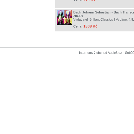
Bach Johann Sebastian - Bach Transcr
20CD)
Vydavatel:
Brilliant Classics
| Vydáno:
4.9
1808 Kč
Cena:
Internetový obchod Audio3.cz - Soběši