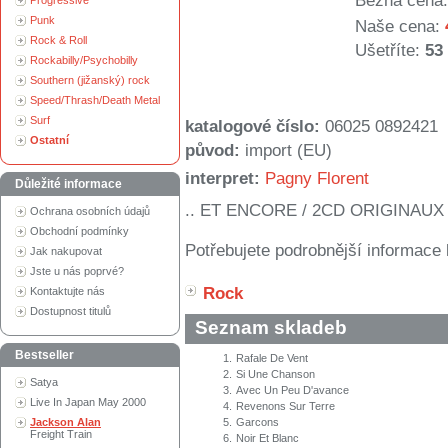
Běžná cena:
Progressive
Punk
Naše cena:
Rock & Roll
Ušetříte:
53
Rockabilly/Psychobilly
Southern (jižanský) rock
Speed/Thrash/Death Metal
Surf
katalogové číslo:
06025 0892421
Ostatní
původ:
import (EU)
interpret:
Pagny Florent
Důležité informace
.. ET ENCORE / 2CD ORIGINAUX
Ochrana osobních údajů
Obchodní podmínky
Potřebujete podrobnější informace 
Jak nakupovat
Jste u nás poprvé?
Rock
Kontaktujte nás
Dostupnost titulů
Seznam skladeb
Bestseller
1.
Rafale De Vent
2.
Si Une Chanson
Satya
3.
Avec Un Peu D'avance
Live In Japan May 2000
4.
Revenons Sur Terre
Jackson Alan
5.
Garcons
Freight Train
6.
Noir Et Blanc