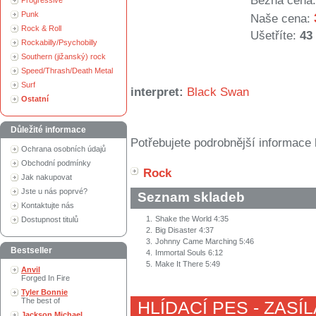
Běžná cena:
Progressive
Punk
Naše cena:
Rock & Roll
Ušetříte:
43
Rockabilly/Psychobilly
Southern (jižanský) rock
Speed/Thrash/Death Metal
Surf
interpret:
Black Swan
Ostatní
Důležité informace
Potřebujete podrobnější informace 
Ochrana osobních údajů
Obchodní podmínky
Rock
Jak nakupovat
Jste u nás poprvé?
Seznam skladeb
Kontaktujte nás
1.
Shake the World 4:35
Dostupnost titulů
2.
Big Disaster 4:37
3.
Johnny Came Marching 5:46
Bestseller
4.
Immortal Souls 6:12
5.
Make It There 5:49
Anvil
Forged In Fire
Tyler Bonnie
The best of
HLÍDACÍ PES - ZASÍ
Jackson Michael