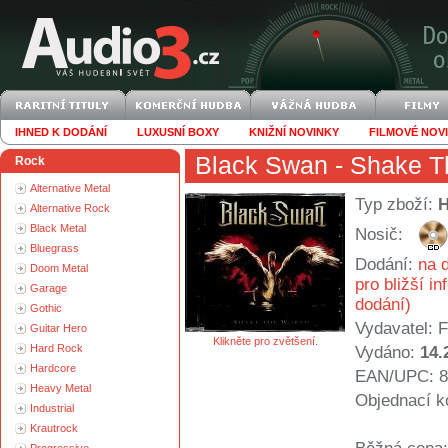
IHNED K DODÁNÍ
LUXUSNÍ BOXY
KNIŽNÍ NOVINKY
FILMOVÉ NOV
Black Swan
- Shake T
Rock
Alternative Metal
Typ zboží:
Alternative Rock
Black Metal
Nosič:
Bluegrass
Dodání:
na d
Doom Metal
pro bližší i
Garage
dodání)
Gothic
Vydavatel:
F
Guitar Hero
Klikněte pro zvětšení.
Hard Rock
Vydáno:
14.
Hardcore
EAN/UPC: 8
Heavy Metal
Objednací k
Industrial
Krautrock