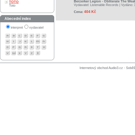
Berzerker Legion - Obliterate The Wea
TOTO
Vydavatel:
Listenable Records
| Vydáno:
Toto
404 Kč
Cena:
Abecední index
interpret
vydavatel
Internetový obchod Audio3.cz - Soběši