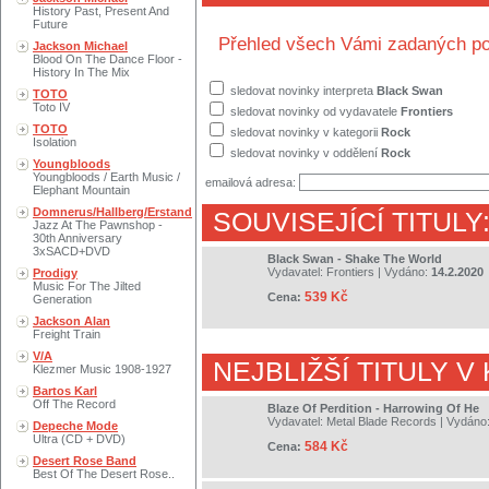
History Past, Present And
Future
Přehled všech Vámi zadaných po
Jackson Michael
Blood On The Dance Floor -
History In The Mix
sledovat novinky interpreta
Black Swan
TOTO
Toto IV
sledovat novinky od vydavatele
Frontiers
TOTO
sledovat novinky v kategorii
Rock
Isolation
sledovat novinky v oddělení
Rock
Youngbloods
Youngbloods / Earth Music /
emailová adresa:
Elephant Mountain
Domnerus/Hallberg/Erstand
SOUVISEJÍCÍ TITULY
Jazz At The Pawnshop -
30th Anniversary
3xSACD+DVD
Black Swan - Shake The World
Vydavatel:
Frontiers
| Vydáno:
14.2.2020
Prodigy
Music For The Jilted
539 Kč
Cena:
Generation
Jackson Alan
Freight Train
V/A
NEJBLIŽŠÍ TITULY V
Klezmer Music 1908-1927
Bartos Karl
Off The Record
Blaze Of Perdition - Harrowing Of He
Vydavatel:
Metal Blade Records
| Vydáno
Depeche Mode
Ultra (CD + DVD)
584 Kč
Cena:
Desert Rose Band
Best Of The Desert Rose..