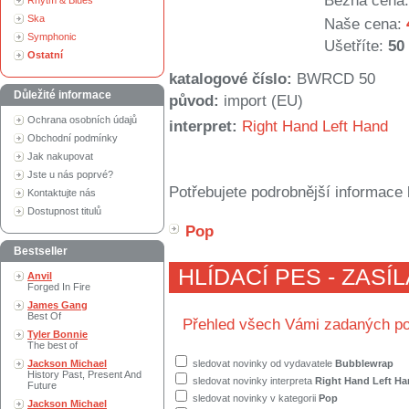
Běžná cena:
Rhytm & Blues
Ska
Naše cena:
Symphonic
Ušetříte:
50
Ostatní
katalogové číslo:
BWRCD 50
Důležité informace
původ:
import (EU)
Ochrana osobních údajů
interpret:
Right Hand Left Hand
Obchodní podmínky
Jak nakupovat
Jste u nás poprvé?
Potřebujete podrobnější informace 
Kontaktujte nás
Dostupnost titulů
Pop
Bestseller
HLÍDACÍ PES - ZASÍ
Anvil
Forged In Fire
James Gang
Best Of
Přehled všech Vámi zadaných po
Tyler Bonnie
The best of
Jackson Michael
sledovat novinky od vydavatele
Bubblewrap
History Past, Present And
sledovat novinky interpreta
Right Hand Left H
Future
sledovat novinky v kategorii
Pop
Jackson Michael