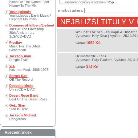
Blood On The Dance Floor -
sledovat novinky v oddělení
Pop
History In The Mix
emailová adresa:
Youngbloods
Youngbloods / Earth Music /
Elephant Mountain
NEJBLIŽŠÍ TITULY V
Domnerus/Hallberg/Erstand
Jazz At The Pawnshop -
We Lost The Sea - Triumph & Disaster
30th Anniversary
Vydavatel:
Holy Roar
| Vydáno:
25.10.20
3xSACD+DVD
Prodigy
1052 Kč
Cena:
Music For The Jilted
Generation
Jackson Alan
Heimataerde - Tanz
Freight Train
Vydavatel:
Fully Packed
| Vydáno:
29.11.
V/A
314 Kč
Cena:
Klezmer Music 1908-1927
Bartos Karl
Off The Record
Depeche Mode
Ultra (CD + DVD)
Desert Rose Band
Best Of The Desert Rose..
Getz Stan
Stan Is Here
Jackson Michael
Dangerous
Abecední index