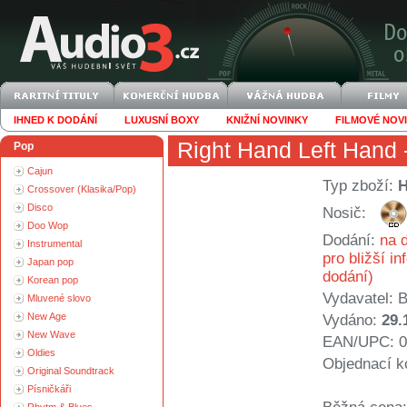
IHNED K DODÁNÍ
LUXUSNÍ BOXY
KNIŽNÍ NOVINKY
FILMOVÉ NOV
Right Hand Left Hand
Pop
Cajun
Typ zboží:
Crossover (Klasika/Pop)
Disco
Nosič:
Doo Wop
Dodání:
na d
Instrumental
pro bližší i
Japan pop
dodání)
Korean pop
Vydavatel:
B
Mluvené slovo
New Age
Vydáno:
29.
New Wave
EAN/UPC: 0
Oldies
Objednací k
Original Soundtrack
Písničkáři