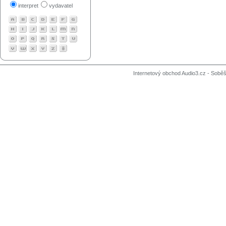
interpret
vydavatel
Internetový obchod Audio3.cz - Soběši