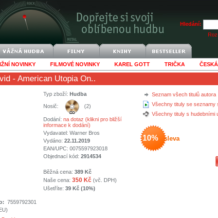
Hledání:
Rozš
IŽNÍ NOVINKY
FILMOVÉ NOVINKY
KAREL GOTT
TRIČKA
ČESKÁ
vid
- American Utopia On..
Typ zboží:
Hudba
Seznam všech titulů autora
Všechny tituly se seznamy 
Nosič:
(2)
Všechny tituly s hudebními
Dodání:
na dotaz (klikni pro bližší
informace k dodání)
Vydavatel:
Warner Bros
10%
sleva
Vydáno:
22.11.2019
EAN/UPC: 0075597923018
Objednací kód:
2914534
Běžná cena:
389 Kč
350 Kč
Naše cena:
(vč. DPH)
Ušetříte:
39 Kč (10%)
o:
7559792301
(EU)