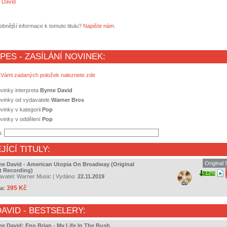
 David
obnější informace k tomuto titulu?
Napište nám
.
 PES - ZASÍLÁNÍ NOVINEK:
 Vámi zadaných položek naleznete zde
vinky interpreta
Byrne David
ovinky od vydavatele
Warner Bros
vinky v kategorii
Pop
vinky v oddělení
Pop
a:
JÍCÍ TITULY:
Original
ne David - American Utopia On Broadway (Original
t Recording)
12%
avatel:
Warner Music
| Vydáno:
22.11.2019
395 Kč
a:
DAVID
- BESTSELERY:
ne David; Eno Brian - My Life In The Bush