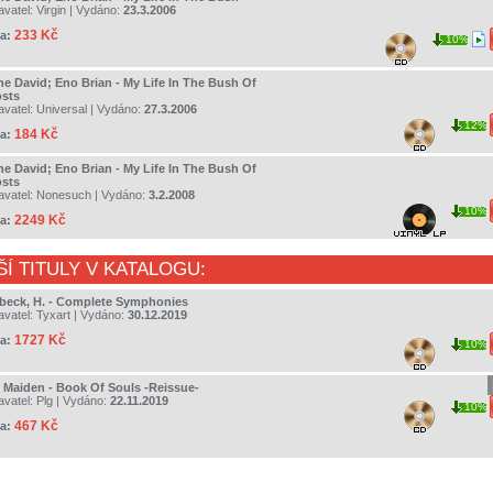
avatel:
Virgin
| Vydáno:
23.3.2006
233 Kč
a:
10%
ne David; Eno Brian - My Life In The Bush Of
sts
avatel:
Universal
| Vydáno:
27.3.2006
12%
184 Kč
a:
ne David; Eno Brian - My Life In The Bush Of
sts
avatel:
Nonesuch
| Vydáno:
3.2.2008
10%
2249 Kč
a:
ŠÍ TITULY V KATALOGU:
beck, H. - Complete Symphonies
avatel:
Tyxart
| Vydáno:
30.12.2019
1727 Kč
a:
10%
n Maiden - Book Of Souls -Reissue-
avatel:
Plg
| Vydáno:
22.11.2019
10%
467 Kč
a: