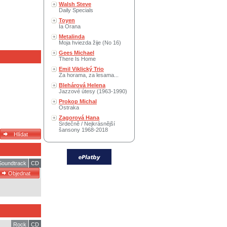
Walsh Steve
Daily Specials
Toyen
Ia Orana
Metalinda
Moja hviezda žije (No 16)
Gees Michael
There Is Home
Emil Viklický Trio
Za horama, za lesama...
Blehárová Helena
Jazzové útesy (1963-1990)
Prokop Michal
Ostraka
Zagorová Hana
Srdečně / Nejkrásnější
šansony 1968-2018
 Soundtrack
CD
Rock
CD