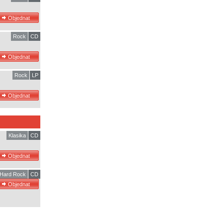
Rock
CD
Rock
LP
Klasika
CD
Hard Rock
CD