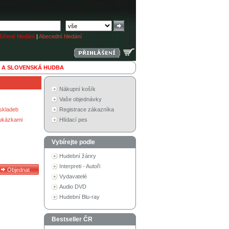
ířené hledání
|
Abecední hledání
 A SLOVENSKÁ HUDBA
Nákupní košík
Vaše objednávky
skladeb
Registrace zákazníka
 ukázkami
Hlídací pes
Vybírejte podle
Hudební žánry
Interpreti - Autoři
Vydavatelé
Audio DVD
Hudební Blu-ray
Bestseller ČR