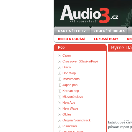
IHNED K DODÁNÍ
LUXUSNÍ BOXY
KN
Byrne Da
Pop
Cajun
Crossover (Klasika/Pop)
Disco
Doo Wop
Instrumental
Japan pop
Korean pop
Mluvené slovo
New Age
New Wave
Oldies
Original Soundtrack
katalogové čísl
Písničkáři
původ:
import 