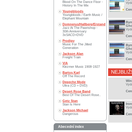
Blood On The Dance Floor -
Vyd
History In The Mix
Cen
Youngbloods
Youngbloods / Earth Music /
Elephant Mountain
Byr
Domnerus/Hallberg/Erstand
Gho
Jazz At The Pawnshop -
Vyd
30th Anniversary
3xSACD+DVD
Cen
Prodigy
Music For The Jilted
Byr
Generation
Gho
Vyd
Jackson Alan
Freight Train
Cen
V/A
Klezmer Music 1908-1927
NEJBLIŽ
Bartos Karl
Off The Record
Win
Depeche Mode
Vyd
Ultra (CD + DVD)
Cen
Desert Rose Band
Best Of The Desert Rose..
Getz Stan
Iro
Stan Is Here
Vyd
Jackson Michael
Dangerous
Cen
Abecední index