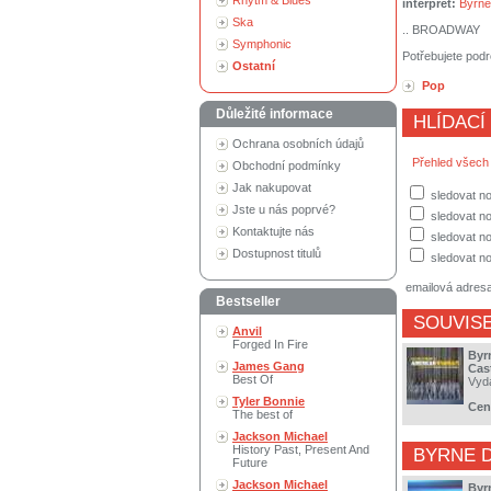
Rhytm & Blues
interpret:
Byrne
Ska
.. BROADWAY
Symphonic
Potřebujete podr
Ostatní
Pop
Důležité informace
HLÍDACÍ
Ochrana osobních údajů
Přehled všech
Obchodní podmínky
Jak nakupovat
sledovat no
Jste u nás poprvé?
sledovat n
Kontaktujte nás
sledovat no
Dostupnost titulů
sledovat no
emailová adres
Bestseller
SOUVISE
Anvil
Forged In Fire
Byr
James Gang
Cas
Best Of
Vyd
Tyler Bonnie
Cen
The best of
Jackson Michael
History Past, Present And
BYRNE 
Future
Jackson Michael
Byr