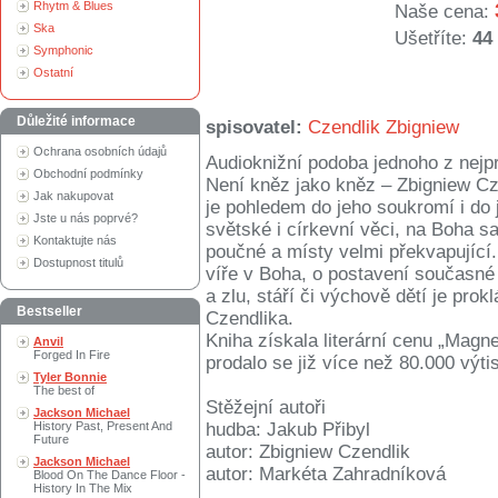
Rhytm & Blues
Naše cena:
Ska
Ušetříte:
44
Symphonic
Ostatní
Důležité informace
spisovatel:
Czendlik Zbigniew
Ochrana osobních údajů
Audioknižní podoba jednoho z nejpr
Obchodní podmínky
Není kněz jako kněz – Zbigniew Cz
Jak nakupovat
je pohledem do jeho soukromí i do j
Jste u nás poprvé?
světské i církevní věci, na Boha s
Kontaktujte nás
poučné a místy velmi překvapující.
Dostupnost titulů
víře v Boha, o postavení současné
a zlu, stáří či výchově dětí je pro
Bestseller
Czendlika.
Kniha získala literární cenu „Magne
Anvil
Forged In Fire
prodalo se již více než 80.000 výti
Tyler Bonnie
The best of
Stěžejní autoři
Jackson Michael
History Past, Present And
hudba: Jakub Přibyl
Future
autor: Zbigniew Czendlik
Jackson Michael
autor: Markéta Zahradníková
Blood On The Dance Floor -
History In The Mix