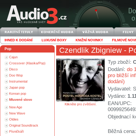
IHNED K DODÁNÍ
LUXUSNÍ BOXY
KNIŽNÍ NOVINKY
FILMOVÉ NOV
Czendlik Zbigniew
- Po
Pop
Cajun
Typ zboží:
Crossover (Klasika/Pop)
Dodání:
do 1
Disco
pro bližší i
Doo Wop
dodání)
Instrumental
Japan pop
Vydavatel:
S
Korean pop
Vydáno:
1.1
Mluvené slovo
EAN/UPC:
Klikněte pro zvětšení.
New Age
0099925649
New Wave
Objednací k
Oldies
Original Soundtrack
Běžná cena:
Písničkáři