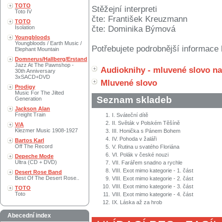
TOTO
Stěžejní interpreti
Toto IV
čte: František Kreuzmann
TOTO
Isolation
čte: Dominika Býmová
Youngbloods
Youngbloods / Earth Music /
Potřebujete podrobnější informace 
Elephant Mountain
Domnerus/Hallberg/Erstand
Jazz At The Pawnshop -
Audioknihy - mluvené slovo n
30th Anniversary
3xSACD+DVD
Mluvené slovo
Prodigy
Music For The Jilted
Seznam skladeb
Generation
Jackson Alan
Freight Train
1.
I. Sváteční dítě
2.
II. Světák v Polském Těšíně
V/A
Klezmer Music 1908-1927
3.
III. Honička s Pánem Bohem
4.
IV. Pohoda v žaláři
Bartos Karl
Off The Record
5.
V. Rutina u svatého Floriána
6.
VI. Polák v české nouzi
Depeche Mode
Ultra (CD + DVD)
7.
VII. Farářem snadno a rychle
8.
VIII. Exot mimo kategorie - 1. část
Desert Rose Band
Best Of The Desert Rose..
9.
VIII. Exot mimo kategorie - 2. část
10.
VIII. Exot mimo kategorie - 3. část
TOTO
Toto
11.
VIII. Exot mimo kategorie - 4. část
12.
IX. Láska až za hrob
Abecední index