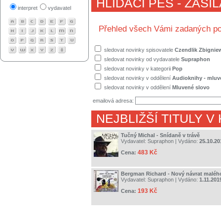
HLÍDACÍ PES - ZASÍ
interpret
vydavatel
Přehled všech Vámi zadaných po
sledovat novinky spisovatele
Czendlik Zbignie
sledovat novinky od vydavatele
Supraphon
sledovat novinky v kategorii
Pop
sledovat novinky v oddělení
Audioknihy - mluv
sledovat novinky v oddělení
Mluvené slovo
emailová adresa:
NEJBLIŽŠÍ TITULY V
Tučný Michal - Snídaně v trávě
Vydavatel:
Supraphon
| Vydáno:
25.10.20
483 Kč
Cena:
Bergman Richard - Nový návrat maléh
Vydavatel:
Supraphon
| Vydáno:
1.11.201
193 Kč
Cena: