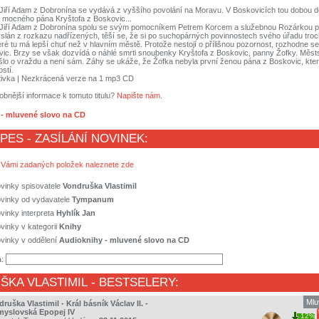
 Jiří Adam z Dobronína se vydává z vyššího povolání na Moravu. V Boskovicích tou dobou d
 mocného pána Kryštofa z Boskovic...
 Jiří Adam z Dobronína spolu se svým pomocníkem Petrem Korcem a služebnou Rozárkou p
yslán z rozkazu nadřízených, těší se, že si po suchopárných povinnostech svého úřadu tro
eré tu má lepší chuť než v hlavním městě. Protože nestojí o přílišnou pozornost, rozhodne s
vic. Brzy se však dozvídá o náhlé smrti snoubenky Kryštofa z Boskovic, panny Žofky. Městs
šlo o vraždu a není sám. Záhy se ukáže, že Žofka nebyla první ženou pána z Boskovic, kte
stí.
ktivka | Nezkrácená verze na 1 mp3 CD
obnější informace k tomuto titulu?
Napište nám
.
- mluvené slovo na CD
 PES - ZASÍLÁNÍ NOVINEK:
 Vámi zadaných položek naleznete zde
vinky spisovatele
Vondruška Vlastimil
ovinky od vydavatele
Tympanum
vinky interpreta
Hyhlík Jan
vinky v kategorii
Knihy
vinky v oddělení
Audioknihy - mluvené slovo na CD
a:
ŠKA VLASTIMIL
- BESTSELERY:
Mlu
ruška Vlastimil - Král básník Václav II. -
myslovská Epopej IV
12%