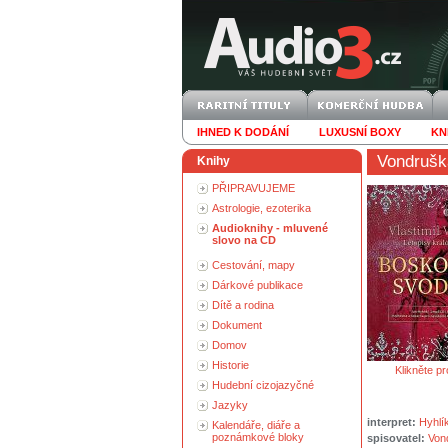
IHNED K DODÁNÍ
LUXUSNÍ BOXY
KN
Vondruška
Knihy
PŘIPRAVUJEME
Astrologie, ezoterika
Audioknihy - mluvené
slovo na CD
Cestování, mapy
Dárkové publikace
Dítě a rodina
Dokument
Domov
Historie
Klikněte pr
Hudební cizojazyčné
Jazyky
interpret:
Hyhlí
Kalendáře, diáře a
poznámkové bloky
spisovatel:
Vond