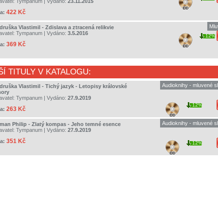
avatel:
Tympanum
| Vydáno:
23.11.2015
422 Kč
a:
Mlu
ruška Vlastimil - Zdislava a ztracená relikvie
avatel:
Tympanum
| Vydáno:
3.5.2016
12%
369 Kč
a:
ŠÍ TITULY V KATALOGU:
Audioknihy - mluvené s
ruška Vlastimil - Tichý jazyk - Letopisy královské
ory
avatel:
Tympanum
| Vydáno:
27.9.2019
12%
263 Kč
a:
Audioknihy - mluvené s
lman Philip - Zlatý kompas - Jeho temné esence
avatel:
Tympanum
| Vydáno:
27.9.2019
351 Kč
a:
12%