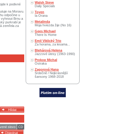
Walsh Steve
ojde k podivné
Daily Specials
utuje na Moravu.
Toyen
chu odpočine u
Ia Orana
e vyhnout Brnu a
Metalinda
ký purkrabí je
Moja hviezda žije (No 16)
rá zemřela za
Gees Michael
There Is Home
Emil Viklický Trio
Za horama, za lesama...
Blehárová Helena
Jazzové útesy (1963-1990)
Prokop Michal
Ostraka
Zagorová Hana
Srdečně / Nejkrásnější
šansony 1968-2018
vené slovo
CD