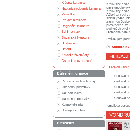
Krásná literatura
Královský písař
smrti snoubenky
Naučná a odborná literatura
Královský písař
Periodika
Ačkoli tam byl v
sklenky vína, kt
Pro děti a mládež
zamíří do Bosko
přesvědčen, že 
Regionální literatura
podivných okolno
Sci-fi, fantasy
Historická dete
Slovenská literatura
Potřebujete podr
Učebnice
Audioknihy 
Umění
Zdraví a životní styl
HLÍDACÍ
Ostatní a nezařazené
Přehled všech
Důležité informace
sledovat no
Ochrana osobních údajů
sledovat n
sledovat no
Obchodní podmínky
sledovat no
Jak nakupovat
sledovat no
Jste u nás poprvé?
Kontaktujte nás
emailová adres
Dostupnost titulů
VONDRU
Bestseller
Vond
Pře