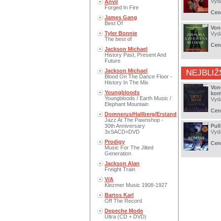
Vyd
Anvil
Forged In Fire
Cen
James Gang
Best Of
Vond
Tyler Bonnie
Vyd
The best of
Cen
Jackson Michael
History Past, Present And
Future
Jackson Michael
NEJBLIŽ
Blood On The Dance Floor -
History In The Mix
Vond
Youngbloods
kom
Youngbloods / Earth Music /
Vyd
Elephant Mountain
Cen
Domnerus/Hallberg/Erstand
Jazz At The Pawnshop -
30th Anniversary
Pul
3xSACD+DVD
Vyd
Prodigy
Cen
Music For The Jilted
Generation
Jackson Alan
Freight Train
V/A
Klezmer Music 1908-1927
Bartos Karl
Off The Record
Depeche Mode
Ultra (CD + DVD)