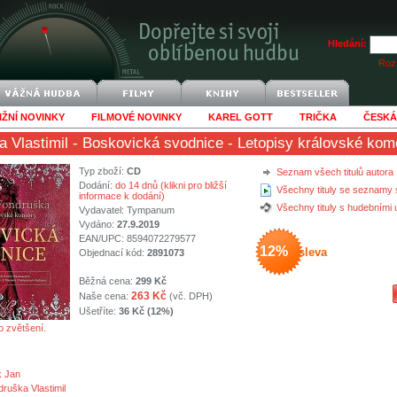
Hledání:
Rozš
IŽNÍ NOVINKY
FILMOVÉ NOVINKY
KAREL GOTT
TRIČKA
ČESKÁ
 Vlastimil
- Boskovická svodnice - Letopisy královské kom
Typ zboží:
CD
Seznam všech titulů autora
Dodání:
do 14 dnů (klikni pro bližší
Všechny tituly se seznamy 
informace k dodání)
Všechny tituly s hudebními
Vydavatel:
Tympanum
Vydáno:
27.9.2019
EAN/UPC: 8594072279577
12%
sleva
Objednací kód:
2891073
Běžná cena:
299 Kč
263 Kč
Naše cena:
(vč. DPH)
Ušetříte:
36 Kč (12%)
o zvětšení.
k Jan
ruška Vlastimil