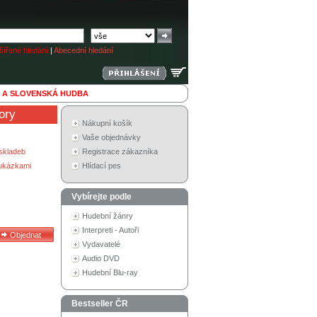
ířené hledání
|
Abecední hledání
 A SLOVENSKÁ HUDBA
ory
Nákupní košík
Vaše objednávky
skladeb
Registrace zákazníka
 ukázkami
Hlídací pes
Vybírejte podle
Hudební žánry
Interpreti - Autoři
Vydavatelé
Audio DVD
Hudební Blu-ray
Bestseller ČR