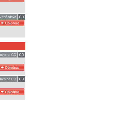
vené slovo
CD
lovo na CD
CD
lovo na CD
CD