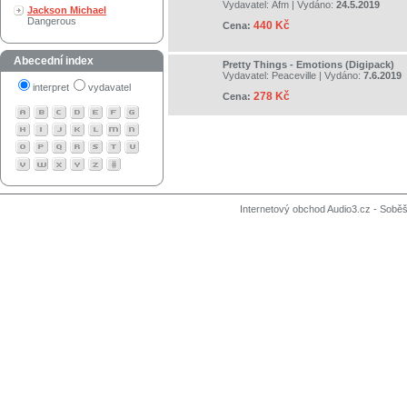
Vydavatel:
Afm
| Vydáno:
24.5.2019
Jackson Michael
Dangerous
440 Kč
Cena:
Abecední index
Pretty Things - Emotions (Digipack)
Vydavatel:
Peaceville
| Vydáno:
7.6.2019
interpret
vydavatel
278 Kč
Cena:
Internetový obchod Audio3.cz - Soběši