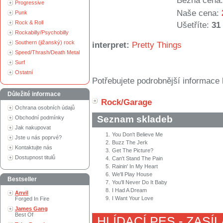
Běžná cena:
Progressive
Naše cena:
Punk
Rock & Roll
Ušetříte:
31
Rockabilly/Psychobilly
Southern (jižanský) rock
interpret:
Pretty Things
Speed/Thrash/Death Metal
Surf
Ostatní
Potřebujete podrobnější informace 
Důležité informace
Rock/Garage
Ochrana osobních údajů
Seznam skladeb
Obchodní podmínky
Jak nakupovat
1.
You Don't Believe Me
Jste u nás poprvé?
2.
Buzz The Jerk
Kontaktujte nás
3.
Get The Picture?
Dostupnost titulů
4.
Can't Stand The Pain
5.
Rainin' In My Heart
6.
We'll Play House
Bestseller
7.
You'll Never Do It Baby
8.
I Had A Dream
Anvil
9.
I Want Your Love
Forged In Fire
James Gang
Best Of
HLÍDACÍ PES - ZASÍ