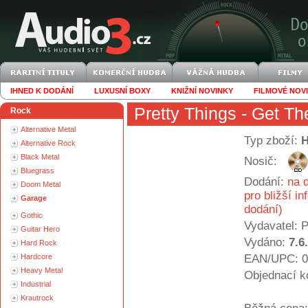
IHNED K DODÁNÍ
LUXUSNÍ BOXY
KNIŽNÍ NOVINKY
FILMOVÉ NOV
Pretty Things
- Get The
Rock
Alternative Metal
Typ zboží:
Alternative Rock
Black Metal
Nosič:
Bluegrass
Dodání:
na d
Doom Metal
pro bližší i
Garage
dodání)
Gothic
Vydavatel:
P
Guitar Hero
Vydáno:
7.6
Hard Rock
Hardcore
EAN/UPC: 0
Heavy Metal
Objednací k
Industrial
Krautrock