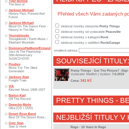
Tyler Bonnie
The best of
Jackson Michael
Přehled všech Vámi zadaných po
History Past, Present And
Future
Jackson Michael
Blood On The Dance Floor -
sledovat novinky interpreta
Pretty Things
History In The Mix
sledovat novinky od vydavatele
Peaceville
Youngbloods
sledovat novinky v kategorii
Rock
Youngbloods / Earth Music /
Elephant Mountain
sledovat novinky v oddělení
Rock/Garage
Domnerus/Hallberg/Erstand
emailová adresa:
Jazz At The Pawnshop -
30th Anniversary
3xSACD+DVD
SOUVISEJÍCÍ TITULY
Prodigy
Music For The Jilted
Pretty Things - Get The Picture? -Digi-
Generation
Vydavatel:
Madfish
| Vydáno:
7.6.2019
Jackson Alan
Freight Train
341 Kč
Cena:
V/A
Klezmer Music 1908-1927
Bartos Karl
PRETTY THINGS
- B
Off The Record
Depeche Mode
Ultra (CD + DVD)
Desert Rose Band
NEJBLIŽŠÍ TITULY V
Best Of The Desert Rose..
Getz Stan
Stan Is Here
Rage - 10 Years In Rage