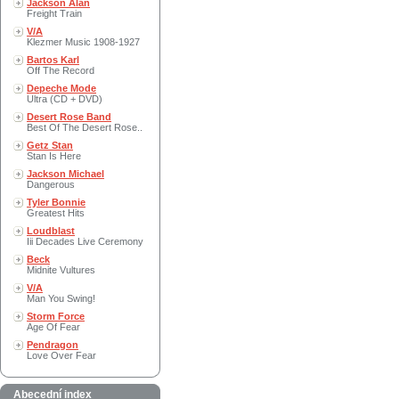
Jackson Alan
Freight Train
V/A
Klezmer Music 1908-1927
Bartos Karl
Off The Record
Depeche Mode
Ultra (CD + DVD)
Desert Rose Band
Best Of The Desert Rose..
Getz Stan
Stan Is Here
Jackson Michael
Dangerous
Tyler Bonnie
Greatest Hits
Loudblast
Iii Decades Live Ceremony
Beck
Midnite Vultures
V/A
Man You Swing!
Storm Force
Age Of Fear
Pendragon
Love Over Fear
Abecední index