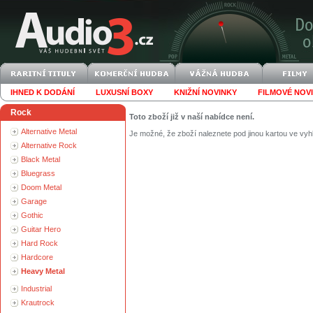
IHNED K DODÁNÍ
LUXUSNÍ BOXY
KNIŽNÍ NOVINKY
FILMOVÉ NOV
Rock
Toto zboží již v naší nabídce není.
Alternative Metal
Je možné, že zboží naleznete pod jinou kartou ve vyh
Alternative Rock
Black Metal
Bluegrass
Doom Metal
Garage
Gothic
Guitar Hero
Hard Rock
Hardcore
Heavy Metal
Industrial
Krautrock