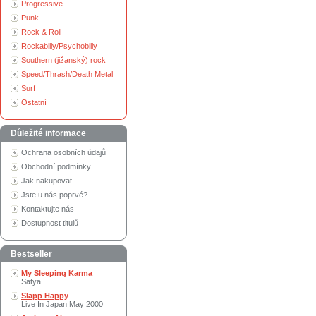
Progressive
Punk
Rock & Roll
Rockabilly/Psychobilly
Southern (jižanský) rock
Speed/Thrash/Death Metal
Surf
Ostatní
Důležité informace
Ochrana osobních údajů
Obchodní podmínky
Jak nakupovat
Jste u nás poprvé?
Kontaktujte nás
Dostupnost titulů
Bestseller
My Sleeping Karma
Satya
Slapp Happy
Live In Japan May 2000