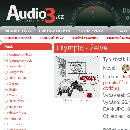
IHNED K DODÁNÍ
LUXUSNÍ BOXY
KNIŽNÍ NOVINKY
FILMOVÉ NOV
Olympic
- Želva
Rock
Alternative Metal
Typ zboží:
Alternative Rock
Black Metal
Nosič:
Bluegrass
Dodání:
do 1
Doom Metal
pro bližší i
Garage
dodání)
Gothic
Vydavatel:
S
Guitar Hero
Klikněte pro zvětšení.
Hard Rock
Vydáno:
26.
Hardcore
EAN/UPC: 0
Heavy Metal
Objednací k
Industrial
Krautrock