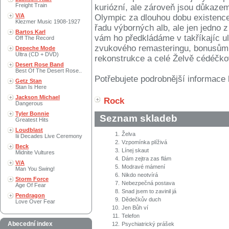
Freight Train
kuriózní, ale zároveň jsou důkaze
V/A
Olympic za dlouhou dobu existence 
Klezmer Music 1908-1927
řadu výborných alb, ale jen jedno 
Bartos Karl
vám ho předkládáme v takříkajíc u
Off The Record
zvukového remasteringu, bonusům 
Depeche Mode
Ultra (CD + DVD)
rekonstrukce a celé Želvě cédéčko
Desert Rose Band
Best Of The Desert Rose..
Potřebujete podrobnější informace 
Getz Stan
Stan Is Here
Jackson Michael
Rock
Dangerous
Tyler Bonnie
Seznam skladeb
Greatest Hits
Loudblast
1.
Želva
Iii Decades Live Ceremony
2.
Vzpomínka plíživá
Beck
3.
Línej skaut
Midnite Vultures
4.
Dám zejtra zas flám
V/A
5.
Modravé mámení
Man You Swing!
6.
Nikdo neotvírá
Storm Force
7.
Nebezpečná postava
Age Of Fear
8.
Snad jsem to zavinil já
Pendragon
9.
Dědečkův duch
Love Over Fear
10.
Jen Bůh ví
11.
Telefon
Abecední index
12.
Psychiatrický prášek