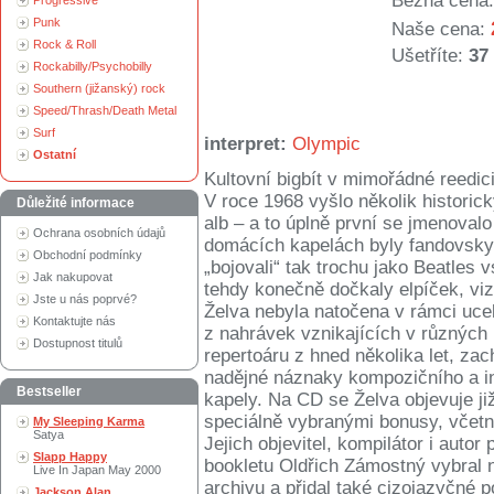
Běžná cena:
Progressive
Punk
Naše cena:
Rock & Roll
Ušetříte:
37
Rockabilly/Psychobilly
Southern (jižanský) rock
Speed/Thrash/Death Metal
Surf
interpret:
Olympic
Ostatní
Kultovní bigbít v mimořádné reedic
V roce 1968 vyšlo několik histori
Důležité informace
alb – a to úplně první se jmenoval
Ochrana osobních údajů
domácích kapelách byly fandovsky
Obchodní podmínky
„bojovali“ tak trochu jako Beatles
Jak nakupovat
tehdy konečně dočkaly elpíček, vi
Jste u nás poprvé?
Želva nebyla natočena v rámci ucel
Kontaktujte nás
z nahrávek vznikajících v různých 
Dostupnost titulů
repertoáru z hned několika let, za
nadějné náznaky kompozičního a in
Bestseller
kapely. Na CD se Želva objevuje ji
speciálně vybranými bonusy, včet
My Sleeping Karma
Satya
Jejich objevitel, kompilátor i auto
Slapp Happy
bookletu Oldřich Zámostný vybral 
Live In Japan May 2000
archivu a přidal také cizojazyčné 
Jackson Alan