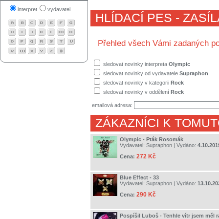
interpret
vydavatel
HLÍDACÍ PES - ZASÍ
Přehled všech Vámi zadaných po
sledovat novinky interpreta
Olympic
sledovat novinky od vydavatele
Supraphon
sledovat novinky v kategorii
Rock
sledovat novinky v oddělení
Rock
emailová adresa:
ZÁKAZNÍCI K TOMUT
Olympic - Pták Rosomák
Vydavatel:
Supraphon
| Vydáno:
4.10.201
272 Kč
Cena:
Blue Effect - 33
Vydavatel:
Supraphon
| Vydáno:
13.10.20
290 Kč
Cena:
Pospíšil Luboš - Tenhle vítr jsem měl 