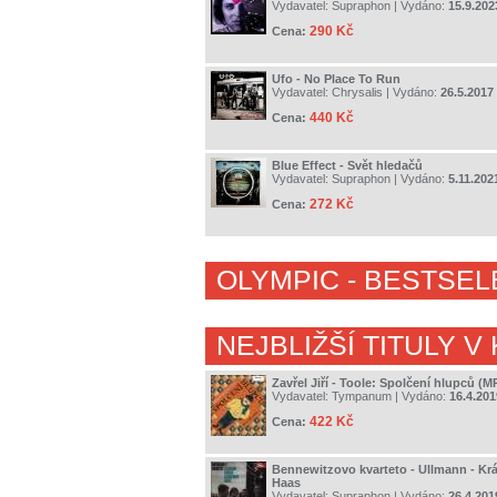
Vydavatel:
Supraphon
| Vydáno:
15.9.202
290 Kč
Cena:
Ufo - No Place To Run
Vydavatel:
Chrysalis
| Vydáno:
26.5.2017
440 Kč
Cena:
Blue Effect - Svět hledačů
Vydavatel:
Supraphon
| Vydáno:
5.11.202
272 Kč
Cena:
OLYMPIC
- BESTSEL
NEJBLIŽŠÍ TITULY V
Zavřel Jiří - Toole: Spolčení hlupců (
Vydavatel:
Tympanum
| Vydáno:
16.4.201
422 Kč
Cena:
Bennewitzovo kvarteto - Ullmann - Krá
Haas
Vydavatel:
Supraphon
| Vydáno:
26.4.201