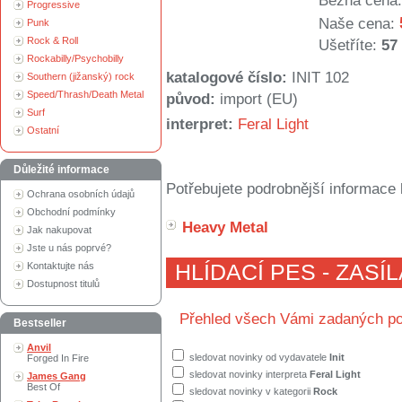
Běžná cena:
Progressive
Naše cena:
Punk
Rock & Roll
Ušetříte:
57
Rockabilly/Psychobilly
katalogové číslo:
INIT 102
Southern (jižanský) rock
Speed/Thrash/Death Metal
původ:
import (EU)
Surf
interpret:
Feral Light
Ostatní
Důležité informace
Potřebujete podrobnější informace 
Ochrana osobních údajů
Obchodní podmínky
Heavy Metal
Jak nakupovat
Jste u nás poprvé?
Kontaktujte nás
HLÍDACÍ PES - ZASÍ
Dostupnost titulů
Přehled všech Vámi zadaných po
Bestseller
Anvil
sledovat novinky od vydavatele
Init
Forged In Fire
sledovat novinky interpreta
Feral Light
James Gang
Best Of
sledovat novinky v kategorii
Rock