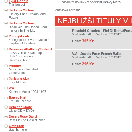
Tyler Bonnie
sledovat novinky v oddělení
Heavy Metal
The best of
emailová adresa:
Jackson Michael
History Past, Present And
Future
NEJBLIŽŠÍ TITULY V
Jackson Michael
Blood On The Dance Floor -
History In The Mix
Respighi Ottorino - Pini Di Roma/Font
Vydavatel:
Alto
| Vydáno:
8.3.2019
Youngbloods
Youngbloods / Earth Music /
305 Kč
Cena:
Elephant Mountain
Domnerus/Hallberg/Erstand
Jazz At The Pawnshop -
V/A - Jewels From French Ballet
30th Anniversary
Vydavatel:
Alto
| Vydáno:
8.3.2019
3xSACD+DVD
296 Kč
Cena:
Prodigy
Music For The Jilted
Generation
Jackson Alan
Freight Train
V/A
Klezmer Music 1908-1927
Bartos Karl
Off The Record
Depeche Mode
Ultra (CD + DVD)
Desert Rose Band
Best Of The Desert Rose..
Getz Stan
Stan Is Here