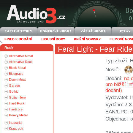
IHNED K DODÁNÍ
LUXUSNÍ BOXY
KNIŽNÍ NOVINKY
FILMOVÉ NOV
Feral Light
- Fear Rid
Rock
Alternative Metal
Typ zboží:
Alternative Rock
Black Metal
Nosič:
Bluegrass
Dodání:
na d
Doom Metal
pro bližší i
Garage
dodání)
Gothic
Vydavatel:
I
Guitar Hero
Hard Rock
Vydáno:
7.3
Hardcore
EAN/UPC: 0
Heavy Metal
Objednací k
Industrial
Krautrock