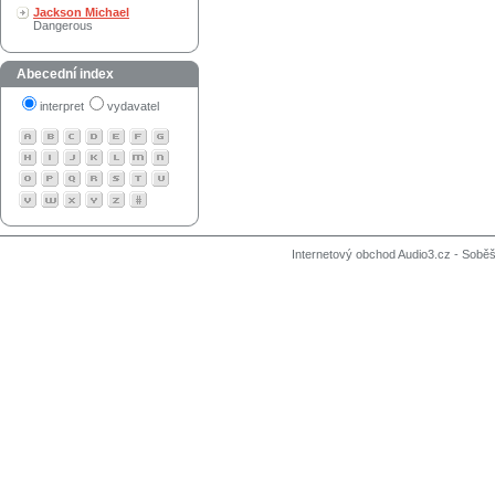
Jackson Michael
Dangerous
Abecední index
interpret
vydavatel
Internetový obchod Audio3.cz - Soběši