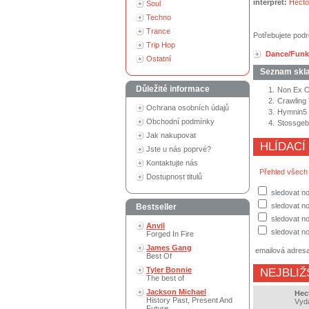
interpret:
Hecto
Soul
Techno
Trance
Potřebujete podr
Trip Hop
Dance/Funk
Ostatní
Seznam skl
Důležité informace
1.
Non Ex O
2.
Crawling
Ochrana osobních údajů
3.
Hymnin5 
Obchodní podmínky
4.
Stossgeb
Jak nakupovat
HLÍDACÍ
Jste u nás poprvé?
Kontaktujte nás
Přehled všech
Dostupnost titulů
sledovat n
sledovat no
Bestseller
sledovat no
Anvil
sledovat no
Forged In Fire
James Gang
emailová adres
Best Of
Tyler Bonnie
NEJBLIŽ
The best of
Jackson Michael
Hec
History Past, Present And
Vyd
Future