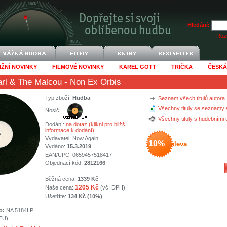
Hledání:
Rozš
IŽNÍ NOVINKY
FILMOVÉ NOVINKY
KAREL GOTT
TRIČKA
ČESKÁ
arl & The Malcou
- Non Ex Orbis
Typ zboží:
Hudba
Seznam všech titulů autora
Všechny tituly se seznamy 
Nosič:
Všechny tituly s hudebními
Dodání:
na dotaz (klikni pro bližší
informace k dodání)
Vydavatel:
Now Again
10%
sleva
Vydáno:
15.3.2019
EAN/UPC: 0659457518417
Objednací kód:
2812166
Běžná cena:
1339 Kč
1205 Kč
Naše cena:
(vč. DPH)
Ušetříte:
134 Kč (10%)
o:
NA 5184LP
(EU)