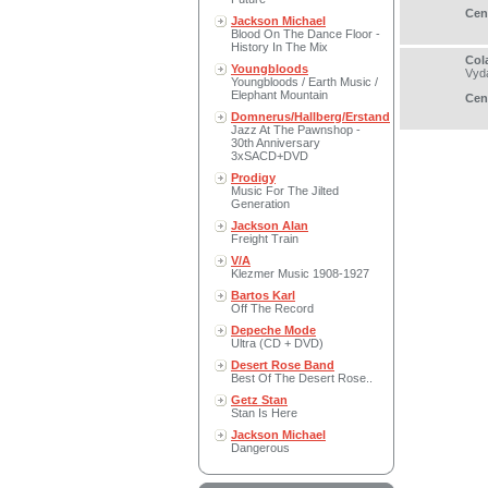
Cen
Jackson Michael
Blood On The Dance Floor -
History In The Mix
Col
Youngbloods
Vyd
Youngbloods / Earth Music /
Elephant Mountain
Cen
Domnerus/Hallberg/Erstand
Jazz At The Pawnshop -
30th Anniversary
3xSACD+DVD
Prodigy
Music For The Jilted
Generation
Jackson Alan
Freight Train
V/A
Klezmer Music 1908-1927
Bartos Karl
Off The Record
Depeche Mode
Ultra (CD + DVD)
Desert Rose Band
Best Of The Desert Rose..
Getz Stan
Stan Is Here
Jackson Michael
Dangerous