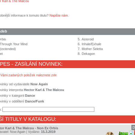
r Karl & The Malcou
obnější informace k tomuto titulu?
Napište nám
.
adeb
rbis
5.
Asteroid
 Through Your Mind
6.
Inhale/Exhale
(extended)
7.
Mother Seletta
et
8.
Dekagon
 PES - ZASÍLÁNÍ NOVINEK:
 Vámi zadaných položek naleznete zde
ovinky od vydavatele
Now Again
vinky interpreta
Hector Karl & The Malcou
vinky v kategorii
Dance
vinky v oddělení
Dance/Funk
a:
ŠÍ TITULY V KATALOGU:
D
tor Karl & The Malcou - Non Ex Orbis
avatel:
Now Again
| Vydáno:
15.3.2019
10%