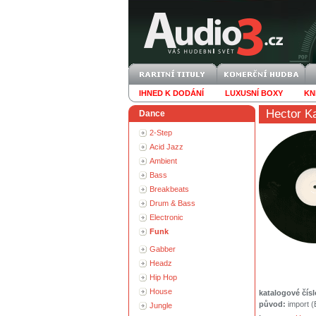
IHNED K DODÁNÍ
LUXUSNÍ BOXY
KN
Hector K
Dance
2-Step
Acid Jazz
Ambient
Bass
Breakbeats
Drum & Bass
Electronic
Funk
Gabber
Headz
Hip Hop
House
katalogové čísl
původ:
import 
Jungle