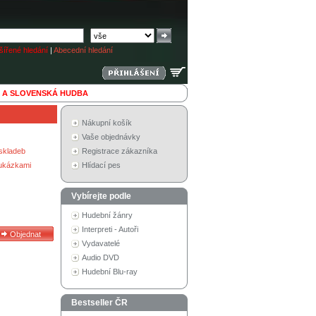
ířené hledání
|
Abecední hledání
 A SLOVENSKÁ HUDBA
Nákupní košík
Vaše objednávky
skladeb
Registrace zákazníka
 ukázkami
Hlídací pes
Vybírejte podle
Hudební žánry
Interpreti - Autoři
Vydavatelé
Audio DVD
Hudební Blu-ray
Bestseller ČR