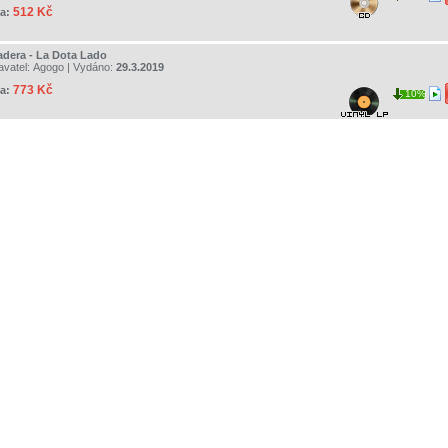
512 Kč
a:
adera - La Dota Lado
avatel:
Agogo
| Vydáno:
29.3.2019
773 Kč
a:
10%