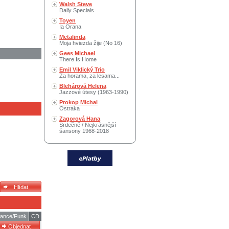
Walsh Steve
Daily Specials
Toyen
Ia Orana
Metalinda
Moja hviezda žije (No 16)
Gees Michael
There Is Home
Emil Viklický Trio
Za horama, za lesama...
Blehárová Helena
Jazzové útesy (1963-1990)
Prokop Michal
Ostraka
Zagorová Hana
Srdečně / Nejkrásnější
šansony 1968-2018
ance/Funk
CD