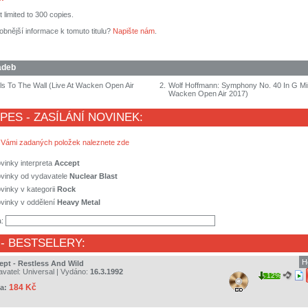
t limited to 300 copies.
obnější informace k tomuto titulu?
Napište nám
.
adeb
ls To The Wall (Live At Wacken Open Air
2.
Wolf Hoffmann: Symphony No. 40 In G Min
Wacken Open Air 2017)
 PES - ZASÍLÁNÍ NOVINEK:
 Vámi zadaných položek naleznete zde
vinky interpreta
Accept
ovinky od vydavatele
Nuclear Blast
vinky v kategorii
Rock
vinky v oddělení
Heavy Metal
a:
- BESTSELERY:
H
ept - Restless And Wild
avatel:
Universal
| Vydáno:
16.3.1992
12%
184 Kč
a: