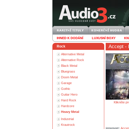
IHNED K DODÁNÍ
LUXUSNÍ BOXY
KN
Accept
- 
Rock
Alternative Metal
Alternative Rock
Black Metal
Bluegrass
Doom Metal
Garage
Gothic
Guitar Hero
Hard Rock
Klikněte pr
Hardcore
Heavy Metal
Industrial
Krautrock
interpret:
Accep