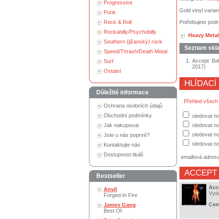
Progressive
Gold vinyl varian
Punk
Rock & Roll
Potřebujete podr
Rockabilly/Psychobilly
Heavy Metal
Southern (jižanský) rock
Seznam skl
Speed/Thrash/Death Metal
1.
Accept: Bal
Surf
2017)
Ostatní
HLÍDACÍ
Důležité informace
Přehled všech
Ochrana osobních údajů
Obchodní podmínky
sledovat no
Jak nakupovat
sledovat n
sledovat no
Jste u nás poprvé?
sledovat no
Kontaktujte nás
Dostupnost titulů
emailová adres
ACCEPT
Bestseller
Acc
Anvil
Vyd
Forged In Fire
Cen
James Gang
Best Of