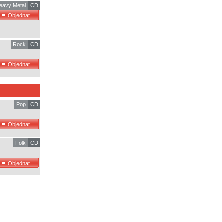
eavy Metal
CD
Rock
CD
Pop
CD
Folk
CD