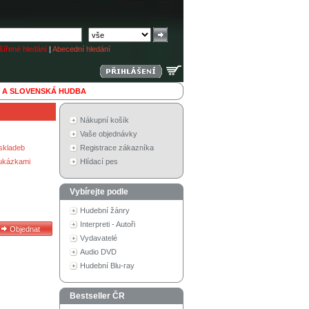
ířené hledání
|
Abecední hledání
 A SLOVENSKÁ HUDBA
Nákupní košík
Vaše objednávky
skladeb
Registrace zákazníka
 ukázkami
Hlídací pes
Vybírejte podle
Hudební žánry
Interpreti - Autoři
Vydavatelé
Audio DVD
Hudební Blu-ray
Bestseller ČR