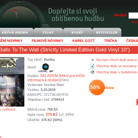
Hledání:
Rozš
IŽNÍ NOVINKY
FILMOVÉ NOVINKY
KAREL GOTT
TRIČKA
ČESKÁ
Balls To The Wall (Strictly Limited Edition Gold Vinyl 10")
Typ zboží:
Hudba
Seznam všech titulů autora
Všechny tituly se seznamy 
Nosič:
Všechny tituly s hudebními
SKLADEM (klikni pro bližší
Dodání:
informace k dodání)
(1ks)
Vydavatel:
Nuclear Blast
50%
sleva
Vydáno:
5.10.2018
EAN/UPC: 0727361457570
Objednací kód:
2794414
o zvětšení.
Běžná cena:
750 Kč
375 Kč
Naše cena:
(vč. DPH)
Ušetříte:
375 Kč (50%)
t