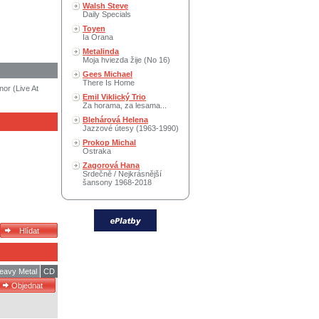
Walsh Steve
Daily Specials
Toyen
Ia Orana
Metalinda
Moja hviezda žije (No 16)
Gees Michael
There Is Home
or (Live At
Emil Viklický Trio
Za horama, za lesama...
Blehárová Helena
Jazzové útesy (1963-1990)
Prokop Michal
Ostraka
Zagorová Hana
Srdečně / Nejkrásnější
šansony 1968-2018
eavy Metal
CD