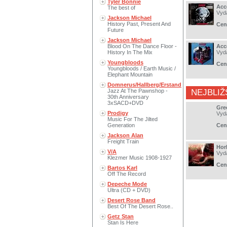
Tyler Bonnie
Acc
The best of
Vyd
Jackson Michael
History Past, Present And
Cen
Future
Jackson Michael
Blood On The Dance Floor -
Acc
History In The Mix
Vyd
Youngbloods
Cen
Youngbloods / Earth Music /
Elephant Mountain
Domnerus/Hallberg/Erstand
Jazz At The Pawnshop -
NEJBLIŽ
30th Anniversary
3xSACD+DVD
Gre
Prodigy
Vyd
Music For The Jilted
Generation
Cen
Jackson Alan
Freight Train
Hor
V/A
Vyd
Klezmer Music 1908-1927
Cen
Bartos Karl
Off The Record
Depeche Mode
Ultra (CD + DVD)
Desert Rose Band
Best Of The Desert Rose..
Getz Stan
Stan Is Here