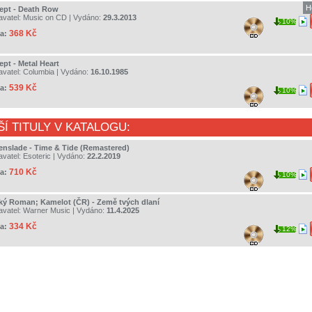
H
ept - Death Row
avatel:
Music on CD
| Vydáno:
29.3.2013
10%
368 Kč
a:
ept - Metal Heart
avatel:
Columbia
| Vydáno:
16.10.1985
539 Kč
a:
10%
ŠÍ TITULY V KATALOGU:
enslade - Time & Tide (Remastered)
avatel:
Esoteric
| Vydáno:
22.2.2019
710 Kč
a:
10%
ký Roman; Kamelot (ČR) - Země tvých dlaní
avatel:
Warner Music
| Vydáno:
11.4.2025
334 Kč
a:
12%