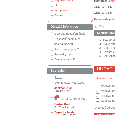
Rhytm & Blues
interpret:
Longe
Ska
ARR BY NICK 
Symphonic
ARR BY NICK 
Ostatní
Potřebujete podr
Pop
Důležité informace
Seznam skl
Ochrana osobních údajů
Obchodní podmínky
1.
Scarborou
2.
Pussywill
Jak nakupovat
3.
Catch Th
Jste u nás poprvé?
4.
Colours 2
Kontaktujte nás
5.
For Bobbi
Dostupnost titulů
HLÍDACÍ
Bestseller
Satya
Přehled všech
Live In Japan May 2000
sledovat no
Jackson Alan
Freight Train
sledovat n
sledovat no
V/A
Klezmer Music 1908-1927
sledovat no
Bartos Karl
Off The Record
emailová adres
Depeche Mode