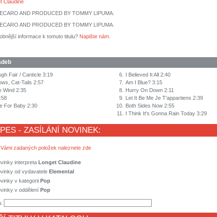
t Claudine
DECARO AND PRODUCED BY TOMMY LIPUMA.
DECARO AND PRODUCED BY TOMMY LIPUMA.
obnější informace k tomuto titulu?
Napište nám
.
adeb
gh Fair / Canticle 3:19
6.
I Believed It All 2:40
ows, Cat-Tails 2:57
7.
Am I Blue? 3:15
e Wind 2:35
8.
Hurry On Down 2:11
:58
9.
Let It Be Me Je T'appartiens 2:39
e For Baby 2:30
10.
Both Sides Now 2:55
11.
I Think It's Gonna Rain Today 3:29
 PES - ZASÍLÁNÍ NOVINEK:
 Vámi zadaných položek naleznete zde
vinky interpreta
Longet Claudine
ovinky od vydavatele
Elemental
vinky v kategorii
Pop
vinky v oddělení
Pop
a: