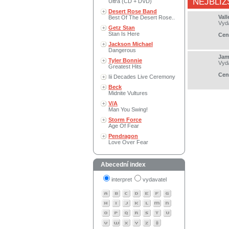
NEJBLIŽ
Ultra (CD + DVD)
Desert Rose Band
Val
Best Of The Desert Rose..
Vyd
Getz Stan
Stan Is Here
Cen
Jackson Michael
Dangerous
Jam
Tyler Bonnie
Vyd
Greatest Hits
Cen
Iii Decades Live Ceremony
Beck
Midnite Vultures
V/A
Man You Swing!
Storm Force
Age Of Fear
Pendragon
Love Over Fear
Abecední index
interpret
vydavatel