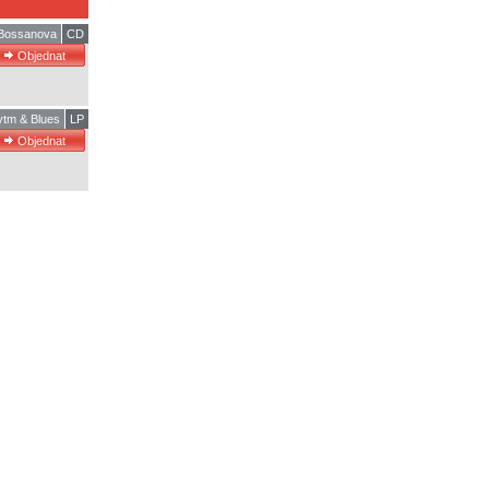
/Bossanova
CD
tm & Blues
LP