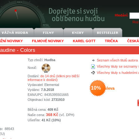
Hledání:
Rozš
IŽNÍ NOVINKY
FILMOVÉ NOVINKY
KAREL GOTT
TRIČKA
ČESKÁ
laudine
- Colors
Typ zboží:
Hudba
Seznam všech titulů autora
Všechny tituly se seznamy 
Nosič:
Všechny tituly s hudebními
Dodání:
do 14 dnů (klikni pro bližší
informace k dodání)
Vydavatel:
Elemental
10%
sleva
Vydáno:
7.9.2018
EAN/UPC: 8435395501665
Objednací kód:
2731910
Běžná cena:
409 Kč
368 Kč
Naše cena:
(vč. DPH)
Ušetříte:
41 Kč (10%)
o:
88543
(EU)