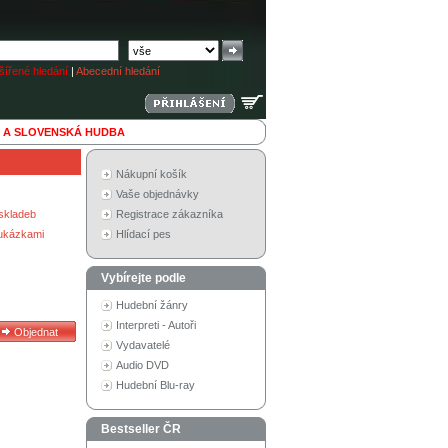
ířené hledání
|
Abecední hledání
 A SLOVENSKÁ HUDBA
Nákupní košík
Vaše objednávky
skladeb
Registrace zákazníka
 ukázkami
Hlídací pes
Vybírejte podle
Hudební žánry
Interpreti - Autoři
Vydavatelé
Audio DVD
Hudební Blu-ray
Bestseller ČR