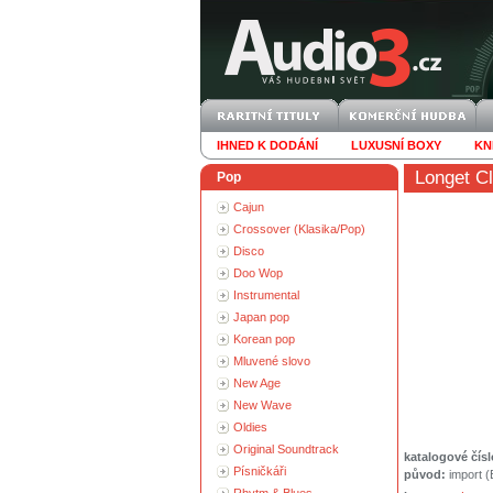
IHNED K DODÁNÍ
LUXUSNÍ BOXY
KN
Longet C
Pop
Cajun
Crossover (Klasika/Pop)
Disco
Doo Wop
Instrumental
Japan pop
Korean pop
Mluvené slovo
New Age
New Wave
Oldies
Original Soundtrack
katalogové čísl
Písničkáři
původ:
import 