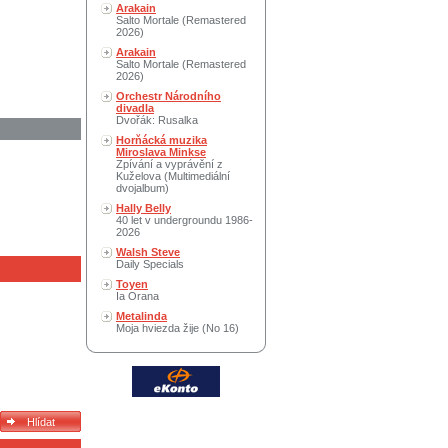
Arakain
Salto Mortale (Remastered
2026)
Arakain
Salto Mortale (Remastered
2026)
Orchestr Národního
divadla
Dvořák: Rusalka
Horňácká muzika
Miroslava Minkse
Zpívání a vyprávění z
Kuželova (Multimediální
dvojalbum)
Hally Belly
40 let v undergroundu 1986-
2026
Walsh Steve
Daily Specials
Toyen
Ia Orana
Metalinda
Moja hviezda žije (No 16)