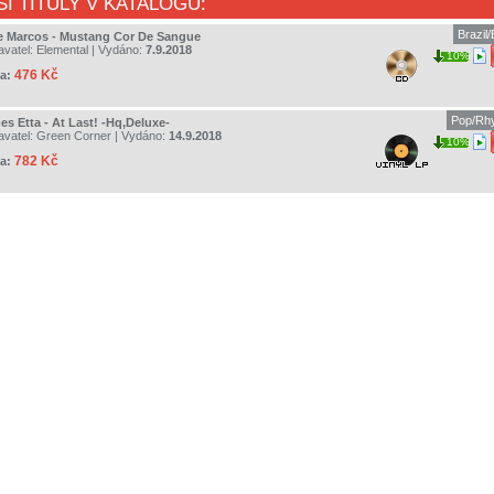
ŠÍ TITULY V KATALOGU:
Brazil
le Marcos - Mustang Cor De Sangue
avatel:
Elemental
| Vydáno:
7.9.2018
10%
476 Kč
a:
Pop/Rhy
es Etta - At Last! -Hq,Deluxe-
avatel:
Green Corner
| Vydáno:
14.9.2018
10%
782 Kč
a: