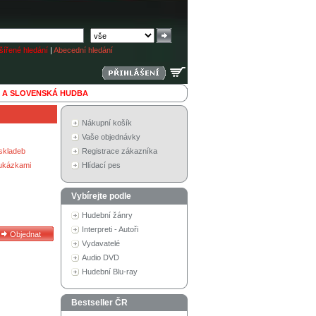
ířené hledání
|
Abecední hledání
 A SLOVENSKÁ HUDBA
Nákupní košík
Vaše objednávky
skladeb
Registrace zákazníka
 ukázkami
Hlídací pes
Vybírejte podle
Hudební žánry
Interpreti - Autoři
Vydavatelé
Audio DVD
Hudební Blu-ray
Bestseller ČR