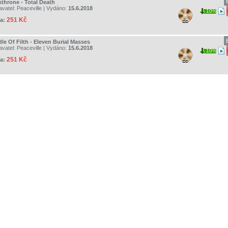
kthrone - Total Death
avatel:
Peaceville
| Vydáno:
15.6.2018
10%
251 Kč
a:
le Of Filth - Eleven Burial Masses
avatel:
Peaceville
| Vydáno:
15.6.2018
10%
251 Kč
a: