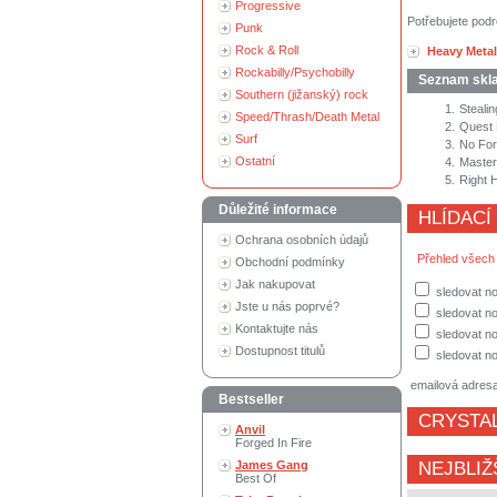
Progressive
Potřebujete podr
Punk
Rock & Roll
Heavy Metal
Rockabilly/Psychobilly
Seznam skl
Southern (jižanský) rock
1.
Steali
Speed/Thrash/Death Metal
2.
Quest 
Surf
3.
No For
Ostatní
4.
Master
5.
Right 
Důležité informace
HLÍDACÍ
Ochrana osobních údajů
Přehled všech
Obchodní podmínky
Jak nakupovat
sledovat no
Jste u nás poprvé?
sledovat n
Kontaktujte nás
sledovat no
Dostupnost titulů
sledovat no
emailová adres
Bestseller
CRYSTAL
Anvil
Forged In Fire
James Gang
NEJBLIŽ
Best Of