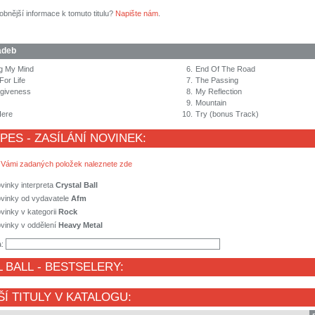
obnější informace k tomuto titulu?
Napište nám
.
adeb
ng My Mind
6.
End Of The Road
For Life
7.
The Passing
giveness
8.
My Reflection
9.
Mountain
Here
10.
Try (bonus Track)
 PES - ZASÍLÁNÍ NOVINEK:
 Vámi zadaných položek naleznete zde
vinky interpreta
Crystal Ball
ovinky od vydavatele
Afm
vinky v kategorii
Rock
vinky v oddělení
Heavy Metal
a:
 BALL
- BESTSELERY:
ŠÍ TITULY V KATALOGU: