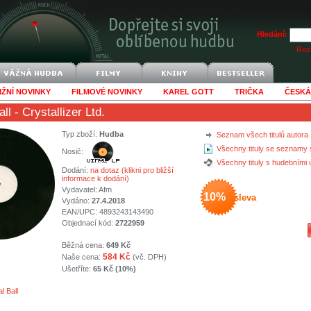
Hledání:
Rozš
IŽNÍ NOVINKY
FILMOVÉ NOVINKY
KAREL GOTT
TRIČKA
ČESKÁ
all
- Crystallizer Ltd.
Typ zboží:
Hudba
Seznam všech titulů autora
Všechny tituly se seznamy 
Nosič:
Všechny tituly s hudebními
Dodání:
na dotaz (klikni pro bližší
informace k dodání)
Vydavatel:
Afm
10%
sleva
Vydáno:
27.4.2018
EAN/UPC: 4893243143490
Objednací kód:
2722959
Běžná cena:
649 Kč
584 Kč
Naše cena:
(vč. DPH)
Ušetříte:
65 Kč (10%)
l Ball