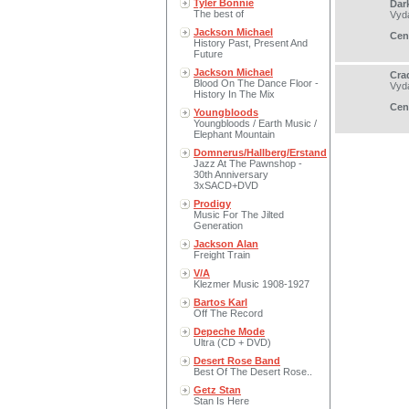
Tyler Bonnie
Dar
The best of
Vyd
Jackson Michael
Cen
History Past, Present And
Future
Jackson Michael
Crad
Blood On The Dance Floor -
Vyd
History In The Mix
Cen
Youngbloods
Youngbloods / Earth Music /
Elephant Mountain
Domnerus/Hallberg/Erstand
Jazz At The Pawnshop -
30th Anniversary
3xSACD+DVD
Prodigy
Music For The Jilted
Generation
Jackson Alan
Freight Train
V/A
Klezmer Music 1908-1927
Bartos Karl
Off The Record
Depeche Mode
Ultra (CD + DVD)
Desert Rose Band
Best Of The Desert Rose..
Getz Stan
Stan Is Here