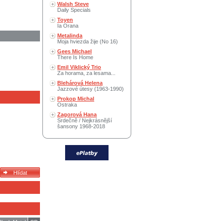
Walsh Steve
Daily Specials
Toyen
Ia Orana
Metalinda
Moja hviezda žije (No 16)
Gees Michael
There Is Home
Emil Viklický Trio
Za horama, za lesama...
Blehárová Helena
Jazzové útesy (1963-1990)
Prokop Michal
Ostraka
Zagorová Hana
Srdečně / Nejkrásnější
šansony 1968-2018