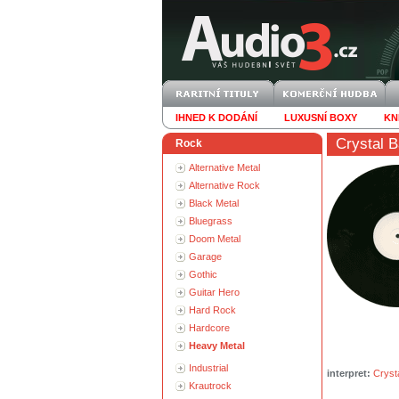
IHNED K DODÁNÍ
LUXUSNÍ BOXY
KN
Crystal B
Rock
Alternative Metal
Alternative Rock
Black Metal
Bluegrass
Doom Metal
Garage
Gothic
Guitar Hero
Hard Rock
Hardcore
Heavy Metal
Industrial
interpret:
Crysta
Krautrock