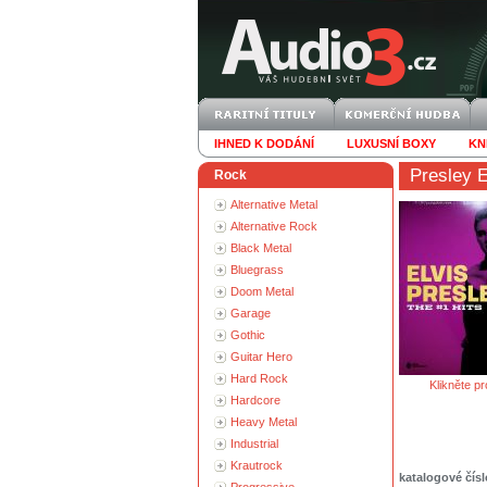
IHNED K DODÁNÍ
LUXUSNÍ BOXY
KN
Presley E
Rock
Alternative Metal
Alternative Rock
Black Metal
Bluegrass
Doom Metal
Garage
Gothic
Guitar Hero
Hard Rock
Klikněte pr
Hardcore
Heavy Metal
Industrial
Krautrock
katalogové čísl