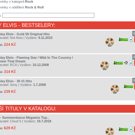
vinky v kategorii
Rock
vinky v oddělení
Rock & Roll
a:
 ELVIS
- BESTSELERY:
ley Elvis - Gold 50 Original Hits
avatel:
Not Now
| Vydáno:
9.11.2010
10%
224 Kč
a:
ley Elvis - Flaming Star / Wild In The Country /
oww That Dream
10%
avatel:
RCA
| Vydáno:
10.12.2008
314 Kč
a:
ley Elvis - 30 #1 Hits
avatel:
Sony
| Vydáno:
1.7.2008
10%
239 Kč
a:
ŠÍ TITULY V KATALOGU:
 - Summerdance Megamix Top..
avatel:
Cloud 9
| Vydáno:
19.7.2018
629 Kč
a:
10%