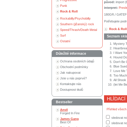
Progressive
původ:
import 
Punk
interpret:
Presl
Rock & Roll
180GR./ GATE
Rockabilly/Psychobilly
Potřebujete podr
Southern (jižanský) rock
Rock & Roll
Speed/Thrash/Death Metal
Surf
Seznam skl
Ostatní
1.
Mystery T
2.
Heartbrea
3.
I Want Yo
Důležité informace
4.
Hound Do
Ochrana osobních údajů
5.
Don't Be 
6.
Blue Sued
Obchodní podmínky
7.
Love Me T
Jak nakupovat
8.
Too Much
Jste u nás poprvé?
9.
All Shook
Kontaktujte nás
10.
(let Me B
Dostupnost titulů
HLÍDACÍ
Bestseller
Přehled všech
Anvil
Forged In Fire
sledovat no
James Gang
Best Of
sledovat n