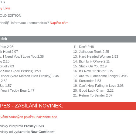
(EU)
ey Elvis
FOLD EDITION
obnější informace k tomuto titulu?
Napište nám
.
adeb
rain 2:25
11.
Don't 2:48
k Hotel 2:07
12.
Jailhouse Rock 2:25
u, I Need You, I Love You 2:38
13.
Hard Headed Woman 1:53
g 2:15
14.
Big Hunk O'love 2:11
Cruel 2:03
15.
Stuck On You 2:19
e Shoes (carl Perkins) 1:59
16.
It's Now Or Never 3:15
ender (vera Matson-Elvis Presley) 2:45
17.
Are You Lonesome Tonight? 3:05
 2:32
18.
Surrender 1:53
 Up 1:57
19.
Can't Help Falling In Love 3:03
e Your) Teddy Bear 1:47
20.
Good Luck Charm 2:22
21.
Return To Sender 2:07
 PES - ZASÍLÁNÍ NOVINEK:
 Vámi zadaných položek naleznete zde
vinky interpreta
Presley Elvis
ovinky od vydavatele
New Continent