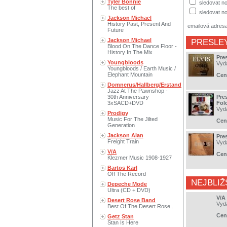
Tyler Bonnie
sledovat no
The best of
sledovat no
Jackson Michael
History Past, Present And
emailová adres
Future
Jackson Michael
PRESLEY
Blood On The Dance Floor -
History In The Mix
Pres
Youngbloods
Vyd
Youngbloods / Earth Music /
Elephant Mountain
Cen
Domnerus/Hallberg/Erstand
Jazz At The Pawnshop -
30th Anniversary
Pres
3xSACD+DVD
Fol
Vyd
Prodigy
Music For The Jilted
Cen
Generation
Jackson Alan
Pres
Freight Train
Vyd
V/A
Cen
Klezmer Music 1908-1927
Bartos Karl
Off The Record
NEJBLIŽ
Depeche Mode
Ultra (CD + DVD)
V/A
Desert Rose Band
Vyd
Best Of The Desert Rose..
Cen
Getz Stan
Stan Is Here