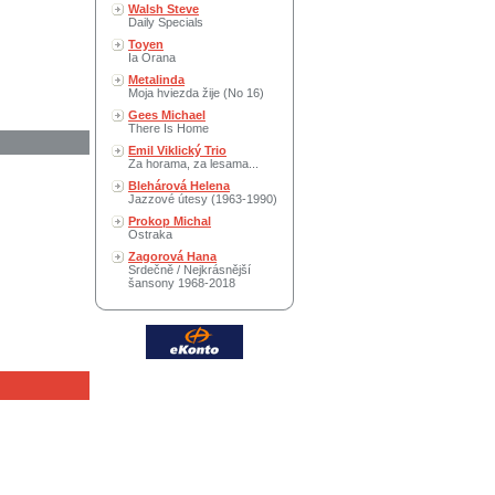
Walsh Steve
Daily Specials
Toyen
Ia Orana
Metalinda
Moja hviezda žije (No 16)
Gees Michael
There Is Home
Emil Viklický Trio
Za horama, za lesama...
Blehárová Helena
Jazzové útesy (1963-1990)
Prokop Michal
Ostraka
Zagorová Hana
Srdečně / Nejkrásnější
šansony 1968-2018