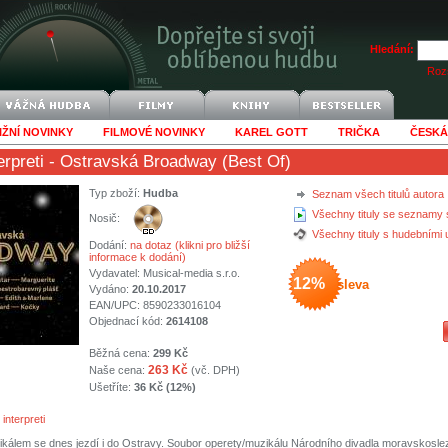
Hledání:
Rozš
IŽNÍ NOVINKY
FILMOVÉ NOVINKY
KAREL GOTT
TRIČKA
ČESKÁ
erpreti
- Ostravská Broadway (Best Of)
Typ zboží:
Hudba
Seznam všech titulů autora
Všechny tituly se seznamy 
Nosič:
Všechny tituly s hudebními
Dodání:
na dotaz (klikni pro bližší
informace k dodání)
Vydavatel:
Musical-media s.r.o.
12%
sleva
Vydáno:
20.10.2017
EAN/UPC: 8590233016104
Objednací kód:
2614108
Běžná cena:
299 Kč
263 Kč
Naše cena:
(vč. DPH)
Ušetříte:
36 Kč (12%)
interpreti
kálem se dnes jezdí i do Ostravy. Soubor operety/muzikálu Národního divadla moravskosle