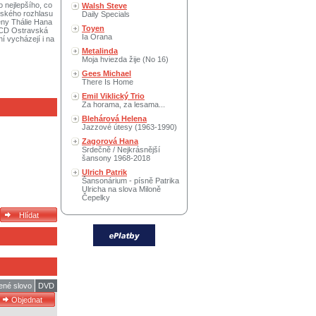
o nejlepšího, co
Walsh Steve
eského rozhlasu
Daily Specials
eny Thálie Hana
Toyen
z CD Ostravská
Ia Orana
í vycházejí i na
Metalinda
Moja hviezda žije (No 16)
Gees Michael
There Is Home
Emil Viklický Trio
Za horama, za lesama...
Blehárová Helena
Jazzové útesy (1963-1990)
Zagorová Hana
Srdečně / Nejkrásnější
šansony 1968-2018
Ulrich Patrik
Šansonárium - písně Patrika
Ulricha na slova Miloně
Čepelky
ené slovo
DVD