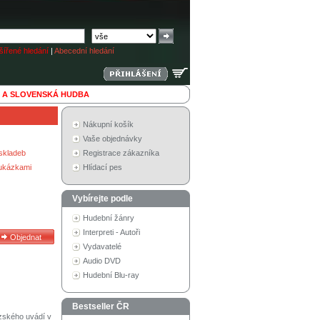
ířené hledání
|
Abecední hledání
 A SLOVENSKÁ HUDBA
Nákupní košík
Vaše objednávky
skladeb
Registrace zákazníka
 ukázkami
Hlídací pes
Vybírejte podle
Hudební žánry
Interpreti - Autoři
Vydavatelé
Audio DVD
Hudební Blu-ray
Bestseller ČR
zského uvádí v