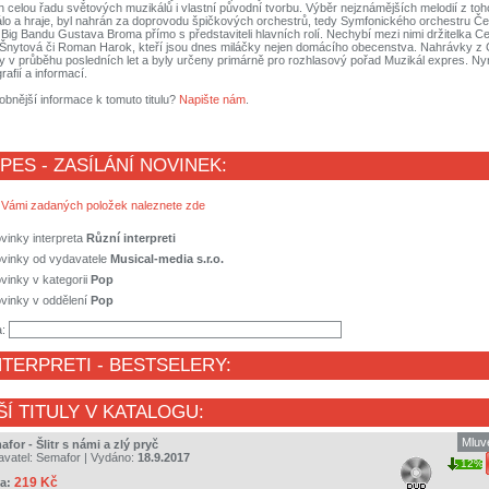
h celou řadu světových muzikálů i vlastní původní tvorbu. Výběr nejznámějších melodií z toh
álo a hraje, byl nahrán za doprovodu špičkových orchestrů, tedy Symfonického orchestru Č
ig Bandu Gustava Broma přímo s představiteli hlavních rolí. Nechybí mezi nimi držitelka C
a Šnytová či Roman Harok, kteří jsou dnes miláčky nejen domácího obecenstva. Nahrávky 
 v průběhu posledních let a byly určeny primárně pro rozhlasový pořad Muzikál expres. Nyn
afií a informací.
obnější informace k tomuto titulu?
Napište nám
.
 PES - ZASÍLÁNÍ NOVINEK:
 Vámi zadaných položek naleznete zde
vinky interpreta
Různí interpreti
ovinky od vydavatele
Musical-media s.r.o.
vinky v kategorii
Pop
vinky v oddělení
Pop
a:
NTERPRETI
- BESTSELERY:
ŠÍ TITULY V KATALOGU:
Mluv
for - Šlitr s námi a zlý pryč
avatel:
Semafor
| Vydáno:
18.9.2017
12%
219 Kč
a: