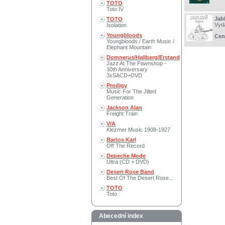
TOTO
Toto IV
Jab
TOTO
Vyd
Isolation
Youngbloods
Cen
Youngbloods / Earth Music /
Elephant Mountain
Domnerus/Hallberg/Erstand
Jazz At The Pawnshop -
30th Anniversary
3xSACD+DVD
Prodigy
Music For The Jilted
Generation
Jackson Alan
Freight Train
V/A
Klezmer Music 1908-1927
Bartos Karl
Off The Record
Depeche Mode
Ultra (CD + DVD)
Desert Rose Band
Best Of The Desert Rose..
TOTO
Toto
Abecední index