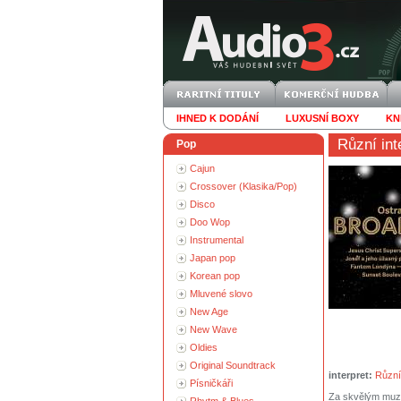
IHNED K DODÁNÍ
LUXUSNÍ BOXY
KN
Různí int
Pop
Cajun
Crossover (Klasika/Pop)
Disco
Doo Wop
Instrumental
Japan pop
Korean pop
Mluvené slovo
New Age
New Wave
Oldies
Original Soundtrack
interpret:
Různí 
Písničkáři
Za skvělým muzi