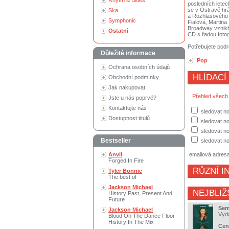
Rhytm & Blues
posledních letec
se v Ostravě hr
Ska
a Rozhlasového B
Symphonic
Fialová, Martin
Broadway vznikly
Ostatní
CD s řadou fotogr
Potřebujete podr
Důležité informace
Pop
Ochrana osobních údajů
HLÍDACÍ
Obchodní podmínky
Jak nakupovat
Přehled všech
Jste u nás poprvé?
Kontaktujte nás
sledovat no
Dostupnost titulů
sledovat n
sledovat no
Bestseller
sledovat no
Anvil
emailová adres
Forged In Fire
RŮZNÍ I
Tyler Bonnie
The best of
Jackson Michael
NEJBLIŽ
History Past, Present And
Future
Sema
Jackson Michael
Vyd
Blood On The Dance Floor -
History In The Mix
Cen