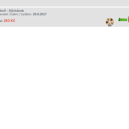
lkoň - Dýchánek
avatel:
Galen
| Vydáno:
29.9.2017
12%
263 Kč
a: