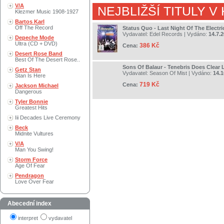
V/A
NEJBLIŽŠÍ TITULY V
Klezmer Music 1908-1927
Bartos Karl
Off The Record
Status Quo - Last Night Of The Electri
Vydavatel:
Edel Records
| Vydáno:
14.7.
Depeche Mode
Ultra (CD + DVD)
386 Kč
Cena:
Desert Rose Band
Best Of The Desert Rose..
Sons Of Balaur - Tenebris Does Clear 
Getz Stan
Vydavatel:
Season Of Mist
| Vydáno:
14.1
Stan Is Here
719 Kč
Cena:
Jackson Michael
Dangerous
Tyler Bonnie
Greatest Hits
Iii Decades Live Ceremony
Beck
Midnite Vultures
V/A
Man You Swing!
Storm Force
Age Of Fear
Pendragon
Love Over Fear
Abecední index
interpret
vydavatel