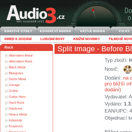
IHNED K DODÁNÍ
LUXUSNÍ BOXY
KNIŽNÍ NOVINKY
FILMOVÉ NOV
Split Image
- Before Bl
Rock
Alternative Metal
Typ zboží:
Alternative Rock
Black Metal
Nosič:
Bluegrass
Dodání:
na d
Doom Metal
pro bližší i
Garage
dodání)
Gothic
Vydavatel:
A
Guitar Hero
Hard Rock
Vydáno:
1.3
Hardcore
EAN/UPC: 4
Heavy Metal
Objednací k
Industrial
Krautrock