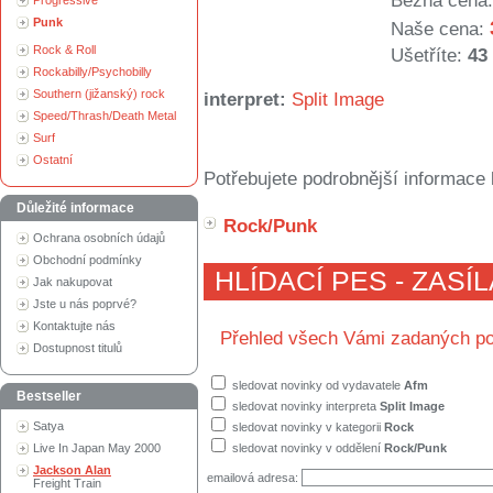
Běžná cena:
Progressive
Punk
Naše cena:
Rock & Roll
Ušetříte:
43
Rockabilly/Psychobilly
Southern (jižanský) rock
interpret:
Split Image
Speed/Thrash/Death Metal
Surf
Ostatní
Potřebujete podrobnější informace 
Důležité informace
Rock/Punk
Ochrana osobních údajů
Obchodní podmínky
HLÍDACÍ PES - ZASÍ
Jak nakupovat
Jste u nás poprvé?
Kontaktujte nás
Přehled všech Vámi zadaných po
Dostupnost titulů
sledovat novinky od vydavatele
Afm
Bestseller
sledovat novinky interpreta
Split Image
Satya
sledovat novinky v kategorii
Rock
Live In Japan May 2000
sledovat novinky v oddělení
Rock/Punk
Jackson Alan
emailová adresa:
Freight Train