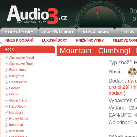
IHNED K DODÁNÍ
LUXUSNÍ BOXY
KNIŽNÍ NOVINKY
FILMOVÉ NOV
Mountain
- Climbing! -
Rock
Alternative Metal
Typ zboží:
Alternative Rock
Black Metal
Nosič:
Bluegrass
Dodání:
na d
Doom Metal
pro bližší i
Garage
dodání)
Gothic
Vydavatel:
C
Guitar Hero
Hard Rock
Vydáno:
12.
Hardcore
EAN/UPC: 4
Heavy Metal
Objednací k
Industrial
Krautrock