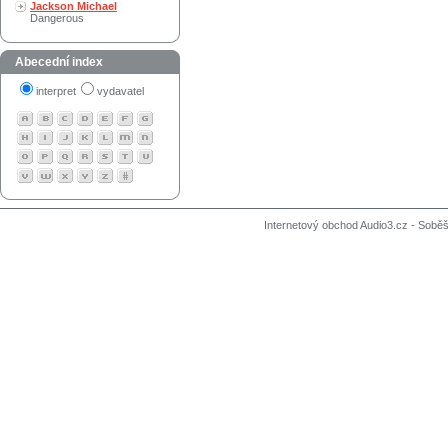
Jackson Michael
Dangerous
Abecední index
interpret
vydavatel
Internetový obchod Audio3.cz - Soběši