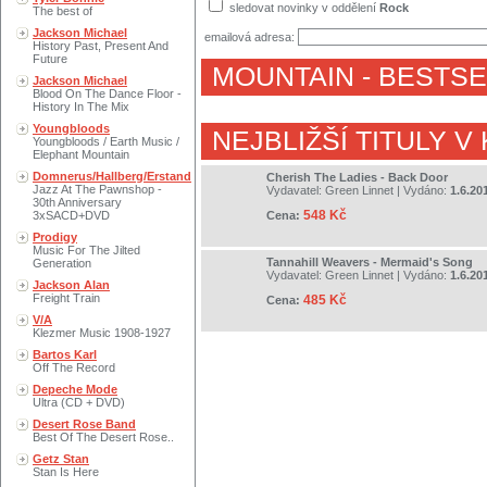
sledovat novinky v oddělení
Rock
The best of
Jackson Michael
emailová adresa:
History Past, Present And
Future
MOUNTAIN
- BESTSE
Jackson Michael
Blood On The Dance Floor -
History In The Mix
Youngbloods
NEJBLIŽŠÍ TITULY V
Youngbloods / Earth Music /
Elephant Mountain
Domnerus/Hallberg/Erstand
Cherish The Ladies - Back Door
Jazz At The Pawnshop -
Vydavatel:
Green Linnet
| Vydáno:
1.6.20
30th Anniversary
548 Kč
3xSACD+DVD
Cena:
Prodigy
Music For The Jilted
Tannahill Weavers - Mermaid's Song
Generation
Vydavatel:
Green Linnet
| Vydáno:
1.6.20
Jackson Alan
Freight Train
485 Kč
Cena:
V/A
Klezmer Music 1908-1927
Bartos Karl
Off The Record
Depeche Mode
Ultra (CD + DVD)
Desert Rose Band
Best Of The Desert Rose..
Getz Stan
Stan Is Here