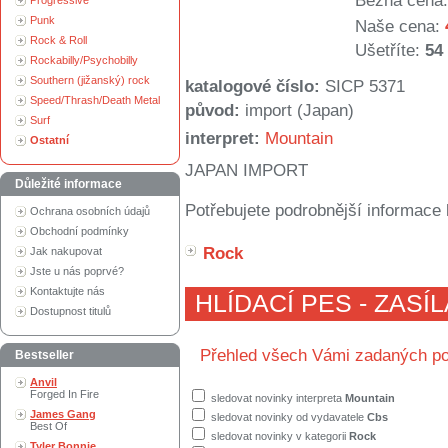
Běžná cena:
Progressive
Punk
Naše cena:
Rock & Roll
Ušetříte:
54
Rockabilly/Psychobilly
Southern (jižanský) rock
katalogové číslo:
SICP 5371
Speed/Thrash/Death Metal
původ:
import (Japan)
Surf
interpret:
Mountain
Ostatní
JAPAN IMPORT
Důležité informace
Potřebujete podrobnější informace 
Ochrana osobních údajů
Obchodní podmínky
Rock
Jak nakupovat
Jste u nás poprvé?
Kontaktujte nás
HLÍDACÍ PES - ZASÍ
Dostupnost titulů
Přehled všech Vámi zadaných po
Bestseller
Anvil
Forged In Fire
sledovat novinky interpreta
Mountain
James Gang
sledovat novinky od vydavatele
Cbs
Best Of
sledovat novinky v kategorii
Rock
Tyler Bonnie