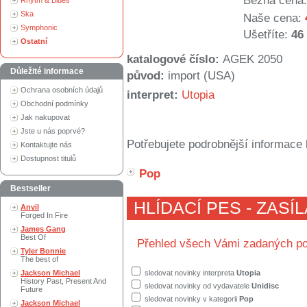
Běžná cena:
Rhytm & Blues
Ska
Naše cena:
Symphonic
Ušetříte:
46
Ostatní
katalogové číslo:
AGEK 2050
Důležité informace
původ:
import (USA)
Ochrana osobních údajů
interpret:
Utopia
Obchodní podmínky
Jak nakupovat
Jste u nás poprvé?
Potřebujete podrobnější informace 
Kontaktujte nás
Dostupnost titulů
Pop
Bestseller
HLÍDACÍ PES - ZASÍ
Anvil
Forged In Fire
James Gang
Best Of
Přehled všech Vámi zadaných po
Tyler Bonnie
The best of
Jackson Michael
sledovat novinky interpreta
Utopia
History Past, Present And
sledovat novinky od vydavatele
Unidisc
Future
sledovat novinky v kategorii
Pop
Jackson Michael