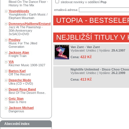
Blood On The Dance Floor -
sledovat novinky v oddělení
Pop
History In The Mix
emailová adresa:
Youngbloods
Youngbloods / Earth Music /
Elephant Mountain
UTOPIA
- BESTSELE
Domnerus/Hallberg/Erstand
Jazz At The Pawnshop -
30th Anniversary
3xSACD+DVD
NEJBLIŽŠÍ TITULY V
Prodigy
Music For The Jilted
Generation
Van Zant - Van Zant
Vydavatel:
Unidisc
| Vydáno:
29.4.1997
Jackson Alan
Freight Train
422 Kč
Cena:
V/A
Klezmer Music 1908-1927
Nightlife Unlimited - Disco Choo Choo
Bartos Karl
Vydavatel:
Unidisc
| Vydáno:
26.2.1999
Off The Record
413 Kč
Cena:
Depeche Mode
Ultra (CD + DVD)
Desert Rose Band
Best Of The Desert Rose..
Getz Stan
Stan Is Here
Jackson Michael
Dangerous
Abecední index