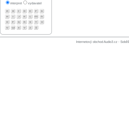
interpret
vydavatel
Internetový obchod Audio3.cz - Soběši