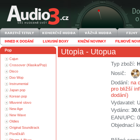
IHNED K DODÁNÍ
LUXUSNÍ BOXY
KNIŽNÍ NOVINKY
FILMOVÉ NOV
Utopia
- Utopua
Pop
Cajun
Typ zboží:
Crossover (Klasika/Pop)
Disco
Nosič:
Doo Wop
Dodání:
na d
Instrumental
pro bližší i
Japan pop
dodání)
Korean pop
Vydavatel:
U
Mluvené slovo
New Age
Vydáno:
30.
New Wave
EAN/UPC: 0
Oldies
Objednací k
Original Soundtrack
Písničkáři