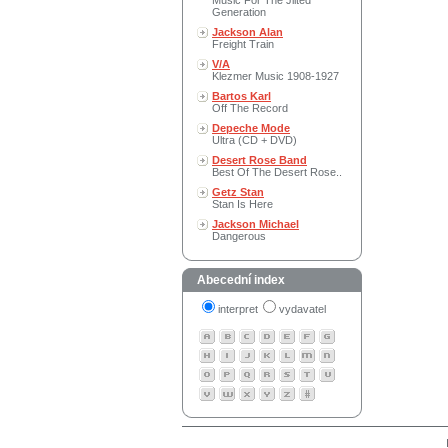
Music For The Jilted
Generation
Jackson Alan
Freight Train
V/A
Klezmer Music 1908-1927
Bartos Karl
Off The Record
Depeche Mode
Ultra (CD + DVD)
Desert Rose Band
Best Of The Desert Rose..
Getz Stan
Stan Is Here
Jackson Michael
Dangerous
Abecední index
interpret
vydavatel