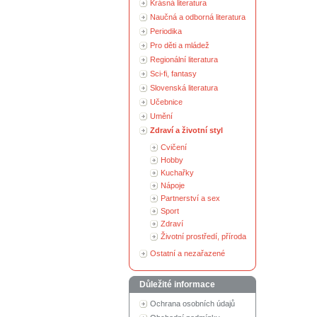
Krásná literatura
Naučná a odborná literatura
Periodika
Pro děti a mládež
Regionální literatura
Sci-fi, fantasy
Slovenská literatura
Učebnice
Umění
Zdraví a životní styl
Cvičení
Hobby
Kuchařky
Nápoje
Partnerství a sex
Sport
Zdraví
Životní prostředí, příroda
Ostatní a nezařazené
Důležité informace
Ochrana osobních údajů