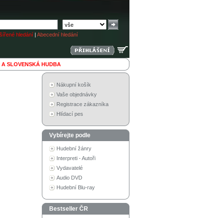
ířené hledání
|
Abecední hledání
 A SLOVENSKÁ HUDBA
Nákupní košík
Vaše objednávky
Registrace zákazníka
Hlídací pes
Vybírejte podle
Hudební žánry
Interpreti - Autoři
Vydavatelé
Audio DVD
Hudební Blu-ray
Bestseller ČR