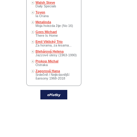
Walsh Steve
Daily Specials
Toyen
Ia Orana
Metalinda
Moja hviezda žije (No 16)
Gees Michael
There Is Home
Emil Viklický Trio
Za horama, za lesama...
Blehárová Helena
Jazzové útesy (1963-1990)
Prokop Michal
Ostraka
Zagorová Hana
Srdečně / Nejkrásnější
šansony 1968-2018