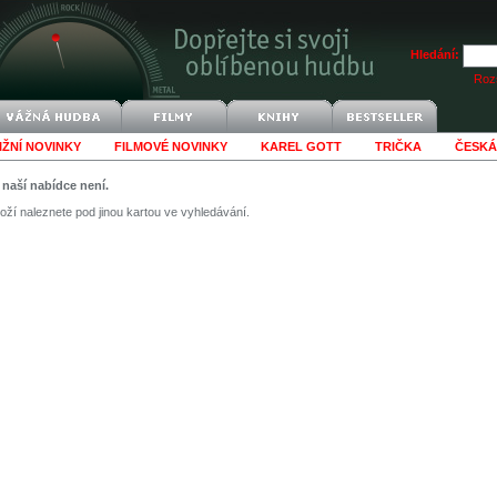
Hledání:
Rozš
IŽNÍ NOVINKY
FILMOVÉ NOVINKY
KAREL GOTT
TRIČKA
ČESKÁ
v naší nabídce není.
ží naleznete pod jinou kartou ve vyhledávání.