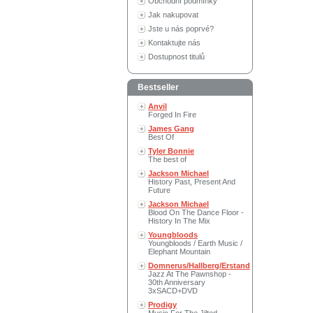
Obchodní podmínky
Jak nakupovat
Jste u nás poprvé?
Kontaktujte nás
Dostupnost titulů
Bestseller
Anvil
Forged In Fire
James Gang
Best Of
Tyler Bonnie
The best of
Jackson Michael
History Past, Present And
Future
Jackson Michael
Blood On The Dance Floor -
History In The Mix
Youngbloods
Youngbloods / Earth Music /
Elephant Mountain
Domnerus/Hallberg/Erstand
Jazz At The Pawnshop -
30th Anniversary
3xSACD+DVD
Prodigy