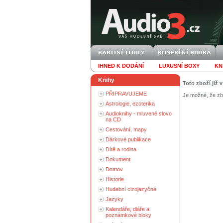
IHNED K DODÁNÍ
LUXUSNÍ BOXY
KN
Knihy
Toto zboží již 
PŘIPRAVUJEME
Je možné, že zbo
Astrologie, ezoterika
Audioknihy - mluvené slovo
na CD
Cestování, mapy
Dárkové publikace
Dítě a rodina
Dokument
Domov
Historie
Hudební cizojazyčné
Jazyky
Kalendáře, diáře a
poznámkové bloky