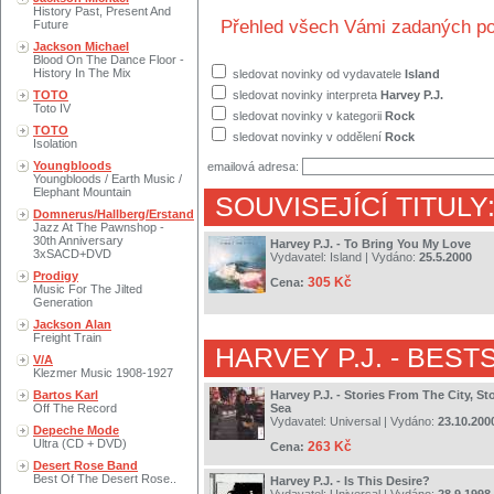
History Past, Present And
Přehled všech Vámi zadaných po
Future
Jackson Michael
Blood On The Dance Floor -
History In The Mix
sledovat novinky od vydavatele
Island
TOTO
sledovat novinky interpreta
Harvey P.J.
Toto IV
sledovat novinky v kategorii
Rock
TOTO
sledovat novinky v oddělení
Rock
Isolation
Youngbloods
emailová adresa:
Youngbloods / Earth Music /
Elephant Mountain
SOUVISEJÍCÍ TITULY
Domnerus/Hallberg/Erstand
Jazz At The Pawnshop -
30th Anniversary
Harvey P.J. - To Bring You My Love
3xSACD+DVD
Vydavatel:
Island
| Vydáno:
25.5.2000
Prodigy
305 Kč
Cena:
Music For The Jilted
Generation
Jackson Alan
Freight Train
HARVEY P.J.
- BEST
V/A
Klezmer Music 1908-1927
Bartos Karl
Harvey P.J. - Stories From The City, S
Off The Record
Sea
Vydavatel:
Universal
| Vydáno:
23.10.200
Depeche Mode
Ultra (CD + DVD)
263 Kč
Cena:
Desert Rose Band
Best Of The Desert Rose..
Harvey P.J. - Is This Desire?