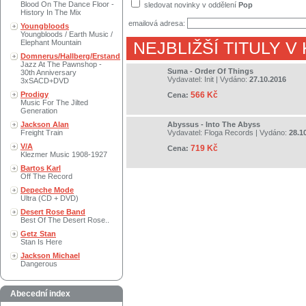
Blood On The Dance Floor -
sledovat novinky v oddělení
Pop
History In The Mix
emailová adresa:
Youngbloods
Youngbloods / Earth Music /
Elephant Mountain
NEJBLIŽŠÍ TITULY V
Domnerus/Hallberg/Erstand
Jazz At The Pawnshop -
Suma - Order Of Things
30th Anniversary
Vydavatel:
Init
| Vydáno:
27.10.2016
3xSACD+DVD
Prodigy
566 Kč
Cena:
Music For The Jilted
Generation
Jackson Alan
Abyssus - Into The Abyss
Freight Train
Vydavatel:
Floga Records
| Vydáno:
28.1
V/A
719 Kč
Cena:
Klezmer Music 1908-1927
Bartos Karl
Off The Record
Depeche Mode
Ultra (CD + DVD)
Desert Rose Band
Best Of The Desert Rose..
Getz Stan
Stan Is Here
Jackson Michael
Dangerous
Abecední index