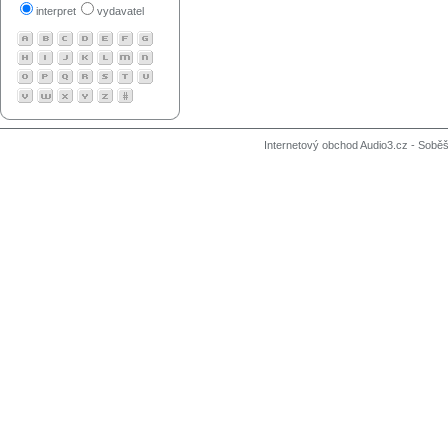
interpret
vydavatel
Internetový obchod Audio3.cz - Soběši