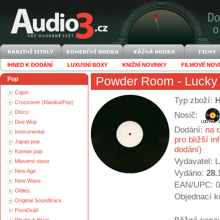
IHNED K DODÁNÍ
LUXUSNÍ BOXY
KNIŽNÍ NOVINKY
FILMOVÉ NOV
Powder Room
- Lucky
Pop
Cajun
Typ zboží:
Crossover (Klasika/Pop)
Disco
Nosič:
Doo Wop
Dodání:
na d
Instrumental
pro bližší i
Japan pop
dodání)
Korean pop
Vydavatel:
L
Mluvené slovo
New Age
Vydáno:
28.
New Wave
EAN/UPC: 0
Oldies
Objednací k
Original Soundtrack
Písničkáři