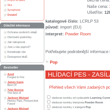
Běžná cena:
Rhytm & Blues
Ska
Naše cena:
Symphonic
Ušetříte:
12
Ostatní
katalogové číslo:
LCRLP 53
Důležité informace
původ:
import (EU)
Ochrana osobních údajů
interpret:
Powder Room
Obchodní podmínky
Jak nakupovat
Jste u nás poprvé?
Potřebujete podrobnější informace 
Kontaktujte nás
Dostupnost titulů
Pop
Bestseller
HLÍDACÍ PES - ZASÍ
Anvil
Forged In Fire
James Gang
Best Of
Přehled všech Vámi zadaných po
Tyler Bonnie
The best of
Jackson Michael
sledovat novinky od vydavatele
Learning Curve
History Past, Present And
sledovat novinky interpreta
Powder Room
Future
sledovat novinky v kategorii
Pop
Jackson Michael