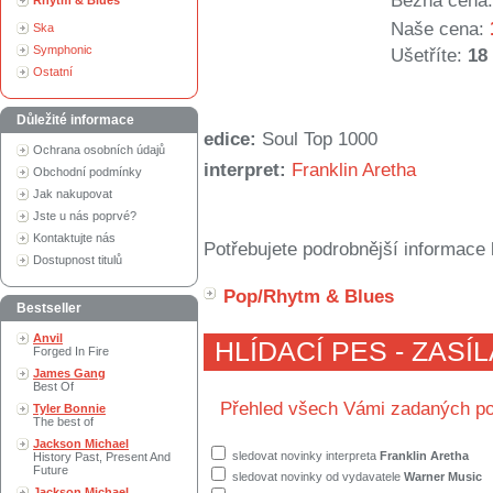
Běžná cena:
Rhytm & Blues
Naše cena:
Ska
Symphonic
Ušetříte:
18
Ostatní
Důležité informace
edice:
Soul Top 1000
Ochrana osobních údajů
interpret:
Franklin Aretha
Obchodní podmínky
Jak nakupovat
Jste u nás poprvé?
Kontaktujte nás
Potřebujete podrobnější informace 
Dostupnost titulů
Pop/Rhytm & Blues
Bestseller
Anvil
HLÍDACÍ PES - ZASÍ
Forged In Fire
James Gang
Best Of
Přehled všech Vámi zadaných po
Tyler Bonnie
The best of
Jackson Michael
sledovat novinky interpreta
Franklin Aretha
History Past, Present And
Future
sledovat novinky od vydavatele
Warner Music
Jackson Michael