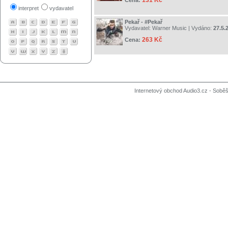
131 Kč
Cena:
interpret
vydavatel
Pekař - #Pekař
Vydavatel:
Warner Music
| Vydáno:
27.5.
263 Kč
Cena:
Internetový obchod Audio3.cz - Soběši