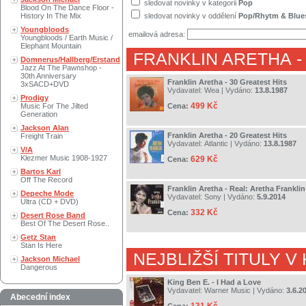
sledovat novinky v kategorii
Pop
Blood On The Dance Floor -
History In The Mix
sledovat novinky v oddělení
Pop/Rhytm & Blue
Youngbloods
emailová adresa:
Youngbloods / Earth Music /
Elephant Mountain
FRANKLIN ARETHA
-
Domnerus/Hallberg/Erstand
Jazz At The Pawnshop -
30th Anniversary
Franklin Aretha - 30 Greatest Hits
3xSACD+DVD
Vydavatel:
Wea
| Vydáno:
13.8.1987
Prodigy
499 Kč
Music For The Jilted
Cena:
Generation
Jackson Alan
Franklin Aretha - 20 Greatest Hits
Freight Train
Vydavatel:
Atlantic
| Vydáno:
13.8.1987
V/A
Klezmer Music 1908-1927
629 Kč
Cena:
Bartos Karl
Off The Record
Franklin Aretha - Real: Aretha Franklin
Depeche Mode
Vydavatel:
Sony
| Vydáno:
5.9.2014
Ultra (CD + DVD)
332 Kč
Cena:
Desert Rose Band
Best Of The Desert Rose..
Getz Stan
Stan Is Here
NEJBLIŽŠÍ TITULY V
Jackson Michael
Dangerous
King Ben E. - I Had a Love
Vydavatel:
Warner Music
| Vydáno:
3.6.2
Abecední index