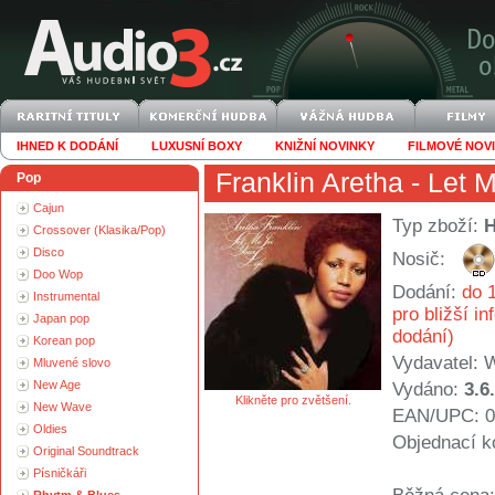
IHNED K DODÁNÍ
LUXUSNÍ BOXY
KNIŽNÍ NOVINKY
FILMOVÉ NOV
Franklin Aretha
- Let M
Pop
Cajun
Typ zboží:
Crossover (Klasika/Pop)
Disco
Nosič:
Doo Wop
Dodání:
do 1
Instrumental
pro bližší i
Japan pop
dodání)
Korean pop
Vydavatel:
W
Mluvené slovo
New Age
Vydáno:
3.6
Klikněte pro zvětšení.
New Wave
EAN/UPC: 0
Oldies
Objednací k
Original Soundtrack
Písničkáři