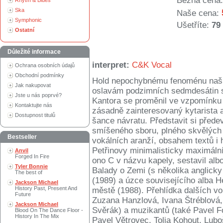
Běžná cena:
Rhytm & Blues
Ska
Naše cena:
Symphonic
Ušetříte:
79
Ostatní
Důležité informace
interpret:
C&K Vocal
Ochrana osobních údajů
Obchodní podmínky
Hold nepochybnému fenoménu naší 
Jak nakupovat
oslavám podzimních sedmdesátin sp
Jste u nás poprvé?
Kantora se proměnil ve vzpomínku n
Kontaktujte nás
zásadně zainteresovaný kytarista a
Dostupnost titulů
šance návratu. Představit si před
smíšeného sboru, plného skvělých
Bestseller
vokálních aranží, obsahem textů i
Petřinovy minimalisticky maximální
Anvil
Forged In Fire
ono C v názvu kapely, sestavil al
Tyler Bonnie
Balady o Zemi (s několika anglick
The best of
(1989) a úzce souvisejícího alba 
Jackson Michael
History Past, Present And
městě (1988). Přehlídka dalších vo
Future
Zuzana Hanzlová, Ivana Štréblová,
Jackson Michael
Svěrák) a muzikantů (také Pavel F
Blood On The Dance Floor -
History In The Mix
Pavel Větrovec, Tolja Kohout, Lubo