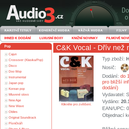
IHNED K DODÁNÍ
LUXUSNÍ BOXY
KNIŽNÍ NOVINKY
FILMOVÉ NOV
C&K Vocal
- Dřív než
Pop
Cajun
Typ zboží:
Crossover (Klasika/Pop)
Disco
Nosič:
Doo Wop
Dodání:
do 1
Instrumental
pro bližší i
Japan pop
dodání)
Korean pop
Vydavatel:
S
Mluvené slovo
New Age
Vydáno:
20.
Klikněte pro zvětšení.
New Wave
EAN/UPC: 0
Oldies
Objednací k
Original Soundtrack
Písničkáři