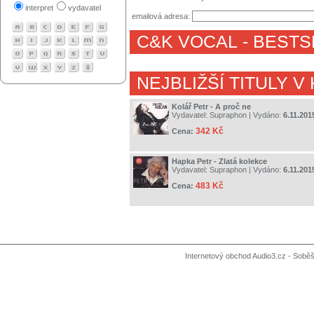
interpret
vydavatel
emailová adresa:
C&K VOCAL
- BESTS
NEJBLIŽŠÍ TITULY V
Kolář Petr - A proč ne
Vydavatel:
Supraphon
| Vydáno:
6.11.201
342 Kč
Cena:
Hapka Petr - Zlatá kolekce
Vydavatel:
Supraphon
| Vydáno:
6.11.201
483 Kč
Cena:
Internetový obchod Audio3.cz - Soběši