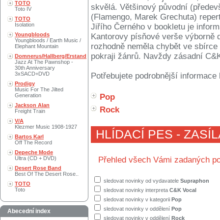
TOTO
skvělá. Většinový původní (předevš
Toto IV
(Flamengo, Marek Grechuta) repert
TOTO
Isolation
Jiřího Černého v bookletu je infor
Youngbloods
Kantorovy písňové verše výborně do
Youngbloods / Earth Music /
rozhodně neměla chybět ve sbírce 
Elephant Mountain
pokraji žánrů. Navždy zásadní C&K
Domnerus/Hallberg/Erstand
Jazz At The Pawnshop -
30th Anniversary
3xSACD+DVD
Potřebujete podrobnější informace 
Prodigy
Music For The Jilted
Generation
Pop
Jackson Alan
Rock
Freight Train
V/A
Klezmer Music 1908-1927
HLÍDACÍ PES - ZASÍ
Bartos Karl
Off The Record
Depeche Mode
Ultra (CD + DVD)
Přehled všech Vámi zadaných po
Desert Rose Band
Best Of The Desert Rose..
sledovat novinky od vydavatele
Supraphon
TOTO
Toto
sledovat novinky interpreta
C&K Vocal
sledovat novinky v kategorii
Pop
sledovat novinky v oddělení
Pop
Abecední index
sledovat novinky v oddělení
Rock