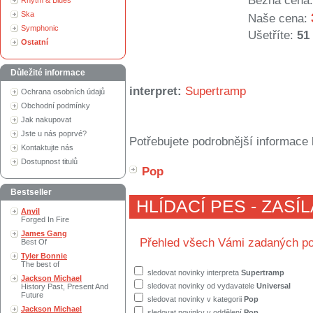
Běžná cena:
Rhytm & Blues
Ska
Naše cena:
Symphonic
Ušetříte:
51
Ostatní
Důležité informace
interpret:
Supertramp
Ochrana osobních údajů
Obchodní podmínky
Jak nakupovat
Jste u nás poprvé?
Potřebujete podrobnější informace 
Kontaktujte nás
Dostupnost titulů
Pop
Bestseller
HLÍDACÍ PES - ZASÍ
Anvil
Forged In Fire
James Gang
Přehled všech Vámi zadaných po
Best Of
Tyler Bonnie
The best of
sledovat novinky interpreta
Supertramp
Jackson Michael
sledovat novinky od vydavatele
Universal
History Past, Present And
Future
sledovat novinky v kategorii
Pop
Jackson Michael
sledovat novinky v oddělení
Pop