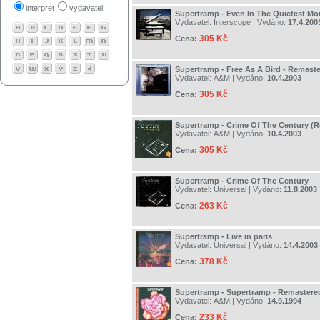
interpret
vydavatel
Supertramp - Even In The Quietest Mo
Vydavatel:
Interscope
| Vydáno:
17.4.200
305 Kč
Cena:
Supertramp - Free As A Bird - Remast
Vydavatel:
A&M
| Vydáno:
10.4.2003
305 Kč
Cena:
Supertramp - Crime Of The Century (
Vydavatel:
A&M
| Vydáno:
10.4.2003
305 Kč
Cena:
Supertramp - Crime Of The Century
Vydavatel:
Universal
| Vydáno:
11.8.2003
263 Kč
Cena:
Supertramp - Live in paris
Vydavatel:
Universal
| Vydáno:
14.4.2003
378 Kč
Cena:
Supertramp - Supertramp - Remastere
Vydavatel:
A&M
| Vydáno:
14.9.1994
233 Kč
Cena: