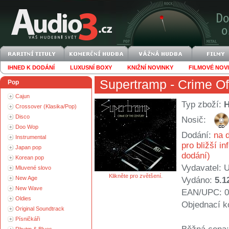
IHNED K DODÁNÍ
LUXUSNÍ BOXY
KNIŽNÍ NOVINKY
FILMOVÉ NOV
Supertramp
- Crime Of
Pop
Cajun
Typ zboží:
Crossover (Klasika/Pop)
Disco
Nosič:
Doo Wop
Dodání:
na d
Instrumental
pro bližší i
Japan pop
dodání)
Korean pop
Vydavatel:
U
Mluvené slovo
Klikněte pro zvětšení.
New Age
Vydáno:
5.1
New Wave
EAN/UPC: 0
Oldies
Objednací k
Original Soundtrack
Písničkáři