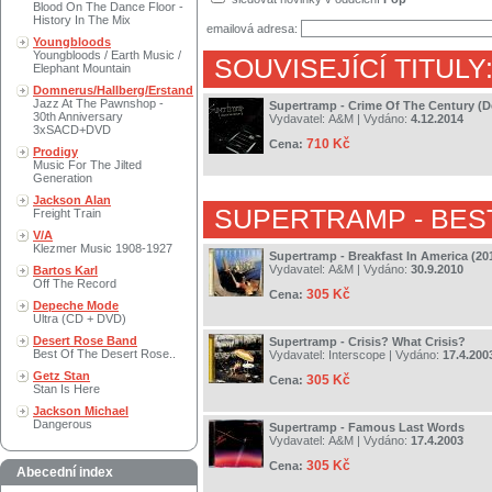
Blood On The Dance Floor -
History In The Mix
emailová adresa:
Youngbloods
Youngbloods / Earth Music /
SOUVISEJÍCÍ TITULY
Elephant Mountain
Domnerus/Hallberg/Erstand
Jazz At The Pawnshop -
Supertramp - Crime Of The Century (D
30th Anniversary
Vydavatel:
A&M
| Vydáno:
4.12.2014
3xSACD+DVD
710 Kč
Cena:
Prodigy
Music For The Jilted
Generation
Jackson Alan
SUPERTRAMP
- BES
Freight Train
V/A
Klezmer Music 1908-1927
Supertramp - Breakfast In America (2
Vydavatel:
A&M
| Vydáno:
30.9.2010
Bartos Karl
Off The Record
305 Kč
Cena:
Depeche Mode
Ultra (CD + DVD)
Desert Rose Band
Supertramp - Crisis? What Crisis?
Best Of The Desert Rose..
Vydavatel:
Interscope
| Vydáno:
17.4.200
Getz Stan
305 Kč
Cena:
Stan Is Here
Jackson Michael
Dangerous
Supertramp - Famous Last Words
Vydavatel:
A&M
| Vydáno:
17.4.2003
305 Kč
Cena:
Abecední index