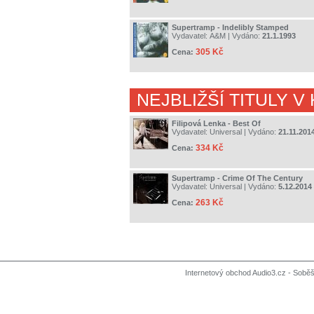
Supertramp - Indelibly Stamped
Vydavatel:
A&M
| Vydáno:
21.1.1993
305 Kč
Cena:
NEJBLIŽŠÍ TITULY V
Filipová Lenka - Best Of
Vydavatel:
Universal
| Vydáno:
21.11.201
334 Kč
Cena:
Supertramp - Crime Of The Century
Vydavatel:
Universal
| Vydáno:
5.12.2014
263 Kč
Cena:
Internetový obchod Audio3.cz - Soběši