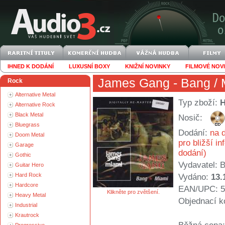
IHNED K DODÁNÍ
LUXUSNÍ BOXY
KNIŽNÍ NOVINKY
FILMOVÉ NOV
James Gang
- Bang / 
Rock
Alternative Metal
Typ zboží:
Alternative Rock
Black Metal
Nosič:
Bluegrass
Dodání:
na d
Doom Metal
pro bližší i
Garage
dodání)
Gothic
Vydavatel:
B
Guitar Hero
Hard Rock
Vydáno:
13.
Hardcore
EAN/UPC: 5
Klikněte pro zvětšení.
Heavy Metal
Objednací k
Industrial
Krautrock