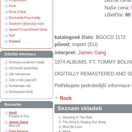
Běžná cena:
Progressive
Punk
Naše cena:
Rock & Roll
Ušetříte:
60
Rockabilly/Psychobilly
Southern (jižanský) rock
Speed/Thrash/Death Metal
Surf
katalogové číslo:
BGOCD 1172
Ostatní
původ:
import (EU)
interpret:
James Gang
Důležité informace
1974 ALBUMS, FT. TOMMY BOLIN
Ochrana osobních údajů
Obchodní podmínky
DIGITALLY REMASTERED AND S
Jak nakupovat
Jste u nás poprvé?
Potřebujete podrobnější informace 
Kontaktujte nás
Dostupnost titulů
Rock
Bestseller
Seznam skladeb
Anvil
Forged In Fire
1.
Standing In The Rain
James Gang
2.
The Devil Is Singing Our Song
Best Of
3.
Must Be Love
Tyler Bonnie
4.
Alexis