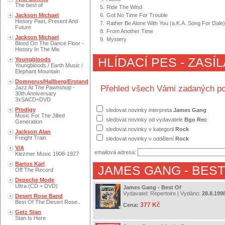
The best of
5.
Ride The Wind
Jackson Michael
6.
Got No Time For Trouble
History Past, Present And
7.
Rather Be Alone With You (a.K.A. Song For Dale)
Future
8.
From Another Time
Jackson Michael
9.
Mystery
Blood On The Dance Floor -
History In The Mix
HLÍDACÍ PES - ZASÍ
Youngbloods
Youngbloods / Earth Music /
Elephant Mountain
Domnerus/Hallberg/Erstand
Přehled všech Vámi zadaných po
Jazz At The Pawnshop -
30th Anniversary
3xSACD+DVD
Prodigy
sledovat novinky interpreta
James Gang
Music For The Jilted
sledovat novinky od vydavatele
Bgo Rec
Generation
sledovat novinky v kategorii
Rock
Jackson Alan
Freight Train
sledovat novinky v oddělení
Rock
V/A
emailová adresa:
Klezmer Music 1908-1927
Bartos Karl
JAMES GANG
- BES
Off The Record
Depeche Mode
Ultra (CD + DVD)
James Gang - Best Of
Vydavatel:
Repertoire
| Vydáno:
28.8.199
Desert Rose Band
Best Of The Desert Rose..
377 Kč
Cena:
Getz Stan
Stan Is Here