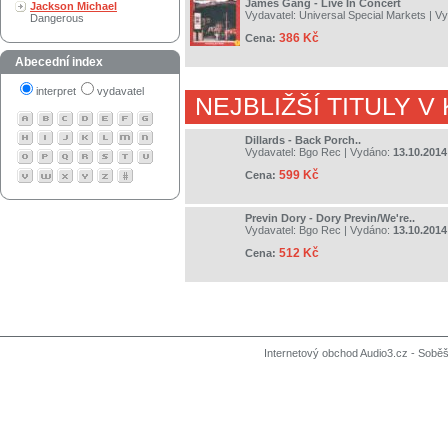
James Gang - Live In Concert
Jackson Michael
Vydavatel:
Universal Special Markets
| V
Dangerous
386 Kč
Cena:
Abecední index
interpret
vydavatel
NEJBLIŽŠÍ TITULY V
Dillards - Back Porch..
Vydavatel:
Bgo Rec
| Vydáno:
13.10.2014
599 Kč
Cena:
Previn Dory - Dory Previn/We're..
Vydavatel:
Bgo Rec
| Vydáno:
13.10.2014
512 Kč
Cena:
Internetový obchod Audio3.cz - Soběši